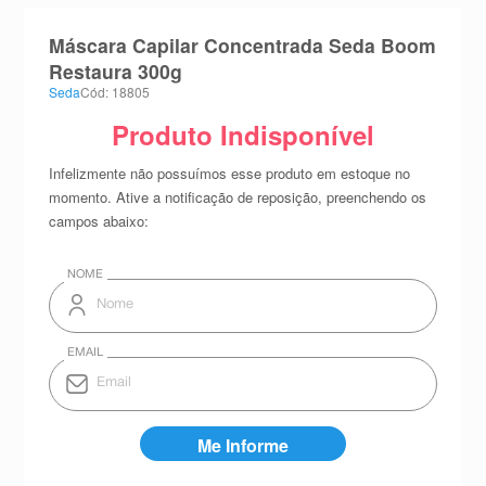
8
º
esmalte
Máscara Capilar Concentrada Seda Boom
9
º
absorvente
Restaura 300g
Seda
Cód: 18805
10
º
shampoo