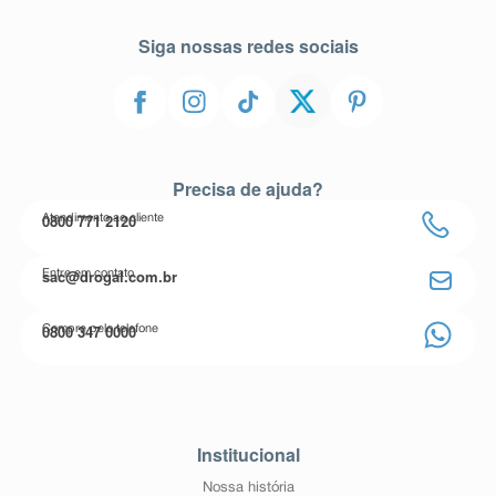
Siga nossas redes sociais
Precisa de ajuda?
0800 771 2120
Atendimento ao cliente
sac@drogal.com.br
Entre em contato
0800 347 0000
Compre pelo telefone
Institucional
Nossa história