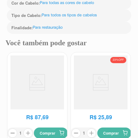
Cor de Cabelo
:
Para todas as cores de cabelo
Tipo de Cabelo
:
Para todos os tipos de cabelos
Finalidade
:
Para restauração
Você também pode gostar
23%
OFF
Máscara Balm Preenchedora
Máscara De Tratamento
Eudora Siàge Resgate Imediato
Tresemmé Detox Capilar 400g
Biotecnologia Affinité 4D 250g
Eudora
Tresemmé
R$
33
,
59
R$
87
,
69
R$
25
,
89
Comprar
Comprar