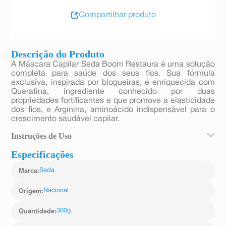
Compartilhar produto
Descrição do Produto
A Máscara Capilar Seda Boom Restaura é uma solução
completa para saúde dos seus fios. Sua fórmula
exclusiva, inspirada por blogueiras, é enriquecida com
Queratina, ingrediente conhecido por duas
propriedades fortificantes e que promove a elasticidade
dos fios, e Arginina, aminoácido indispensável para o
crescimento saudável capilar.
Instruções de Uso
Especificações
Com os fios úmidos, aplique sobre todo o cabelo até as
pontas (evite a raiz), passando mecha por mecha de
Marca
:
Seda
cima para baixo, deixe por 3 minutos e depois enxágue.
Origem
:
Nacional
Quantidade
:
300g