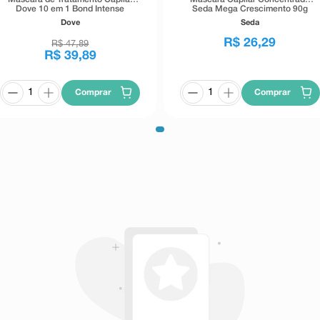
Dove 10 em 1 Bond Intense
Seda Mega Crescimento 90g
Repair+ Peptídeo 250g
Dove
Seda
R$
26
,
29
R$
47
,
89
R$
39
,
89
Comprar
Comprar