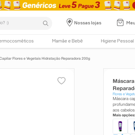
:)
Meu
Nossas lojas
ermocosméticos
Mamãe e Bebê
Higiene Pessoal
apilar Flores e Vegetais Hidratação Reparadora 200g
Máscara 
Reparad
Flores e Veget
Máscara cap
profundamen
aos cabelos
Mais opções: