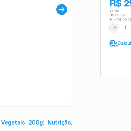
R$ 2
1
X de
R$ 29,39
s/ juros no c
-
Vegetais 200g: Nutrição,