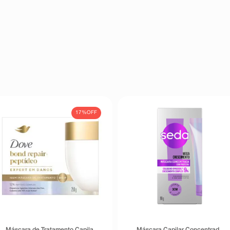
17%
OFF
Máscara de Tratamento Capilar
Máscara Capilar Concentrada