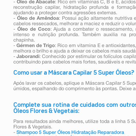
-
Óleo de Abacate
: Rico em vitaminas C, B e E, ácidos
reconstrução capilar, hidratação profunda e formaçã
ajudando a proteger contra agressões externas.
-
Óleo de Amêndoa
: Possui ação altamente nutritiva 
cabelos ressecados, melhorar a maciez e reduzir o vol
-
Óleo de Coco
: Ajuda a combater o ressecamento, r
intenso e nutrição profunda. Também auxilia na pr
chapinha.
-
Gérmen de Trigo
: Rico em vitamina E e antioxidantes
melhora o brilho e ajuda a deixar os cabelos mais saudá
-
Jaborandi
: Conhecido por estimular os folículos capila
contribuindo para cabelos mais fortes, saudáveis e revit
Como usar a Máscara Capilar 5 Super Óleos?
Após lavar os cabelos, aplique a Máscara Capilar 5 Supe
úmidos, espalhando do comprimento às pontas. Deixe a
Complete sua rotina de cuidados com outros
Óleos Flores & Vegetais:
Para resultados ainda melhores, utilize toda a linha 5
Flores & Vegetais.
-
Shampoo 5 Super Óleos Hidratação Reparadora