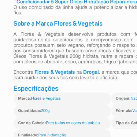
-
Condicionador 5 Super Óleos Hidratação Reparadora
O uso combinado da linha ajuda a potencializar a hid
fios.
Sobre a Marca Flores & Vegetais
A Flores & Vegetais desenvolve produtos com fó
cuidadosamente selecionados e compromisso com o
produtos possuem selo vegano, reforçando o respeito
aos consumidores que buscam cosméticos eficazes e 
Óleos Flores & Vegetais 200g hidrata, nutre e repara
com óleos de abacate, coco, amêndoas, trigo e jaborand
Encontre
Flores & Vegetais
na
Drogal
, a marca que co
para cuidar dos seus fios com leveza e eficácia.
Especificações
Marca
:
Flores e Vegetais
Origem
:
Nac
Quantidade
:
200g
Fórmula
:
Ve
Cor de Cabelo
:
Para todas as cores de cabelo
Tipo de Ca
Finalidade
:
Para hidratação