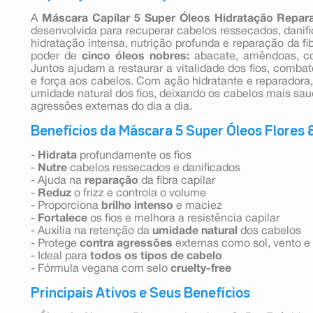
A
Máscara Capilar 5 Super Óleos Hidratação Repara
desenvolvida para recuperar cabelos ressecados, danif
hidratação intensa, nutrição profunda e reparação da fi
poder de
cinco óleos nobres:
abacate, amêndoas, co
Juntos ajudam a restaurar a vitalidade dos fios, combate
e força aos cabelos. Com ação hidratante e reparadora,
umidade natural dos fios, deixando os cabelos mais sau
agressões externas do dia a dia.
Benefícios da Máscara 5 Super Óleos Flores 
-
Hidrata
profundamente os fios
-
Nutre
cabelos ressecados e danificados
- Ajuda na
reparação
da fibra capilar
-
Reduz
o frizz e controla o volume
- Proporciona
brilho intenso
e maciez
-
Fortalece
os fios e melhora a resistência capilar
- Auxilia na retenção da
umidade natural
dos cabelos
- Protege
contra agressões
externas como sol, vento e
- Ideal para
todos os tipos
de cabelo
- Fórmula vegana com selo
cruelty-free
Principais Ativos e Seus Benefícios