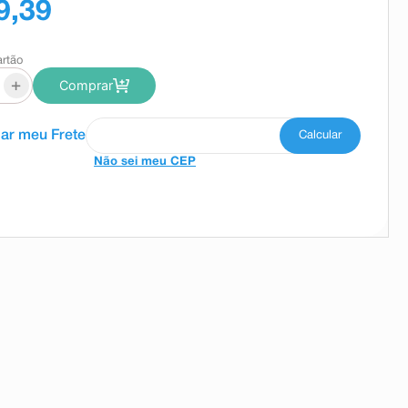
9,39
artão
+
Comprar
Não sei meu CEP