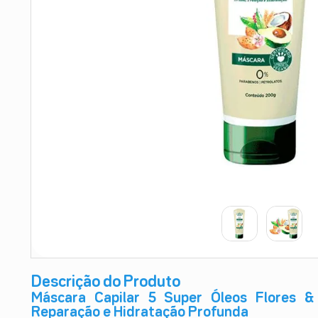
9
º
absorvente
10
º
shampoo
Descrição do Produto
Máscara Capilar 5 Super Óleos Flores & 
Reparação e Hidratação Profunda