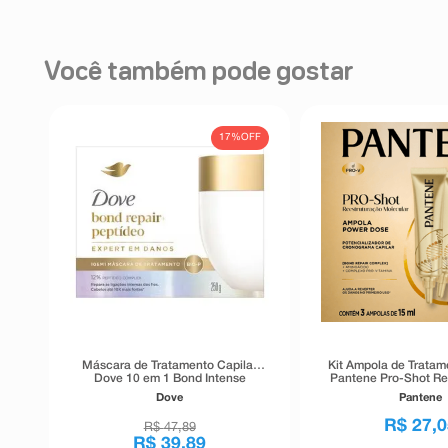
Você também pode gostar
17%
OFF
Máscara de Tratamento Capilar
Kit Ampola de Tratam
Dove 10 em 1 Bond Intense
Pantene Pro-Shot R
Repair+ Peptídeo 250g
Molecular Pro-V 3 Un
Dove
Pantene
Cada
R$
27
,
0
R$
47
,
89
R$
39
,
89