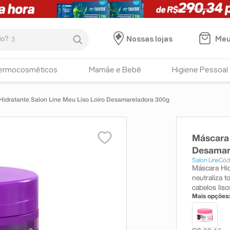
:)
Meu
Nossas lojas
ermocosméticos
Mamãe e Bebê
Higiene Pessoal
idratante Salon Line Meu Liso Loiro Desamareladora 300g
Máscara 
Desamar
Salon Line
Cód
Máscara Hid
neutraliza 
cabelos lis
Mais opções: