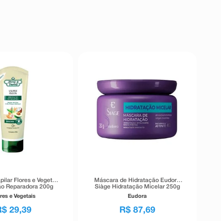
ilar Flores e Vegetais
Máscara de Hidratação Eudora
ão Reparadora 200g
Siàge Hidratação Micelar 250g
res e Vegetais
Eudora
R$
29
,
39
R$
87
,
69