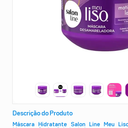
9
º
esmalte
10
º
absorvente
Descrição do Produto
Máscara Hidratante Salon Line Meu Lis