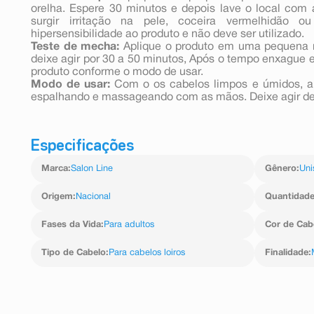
orelha. Espere 30 minutos e depois lave o local com
surgir irritação na pele, coceira vermelhidão o
hipersensibilidade ao produto e não deve ser utilizado.
Teste de mecha:
Aplique o produto em uma pequena m
deixe agir por 30 a 50 minutos, Após o tempo enxague e s
produto conforme o modo de usar.
Modo de usar:
Com o os cabelos limpos e úmidos, a
espalhando e massageando com as mãos. Deixe agir de
Especificações
Marca
:
Salon Line
Gênero
:
Uni
Origem
:
Nacional
Quantidad
Fases da Vida
:
Para adultos
Cor de Cab
Tipo de Cabelo
:
Para cabelos loiros
Finalidade
: