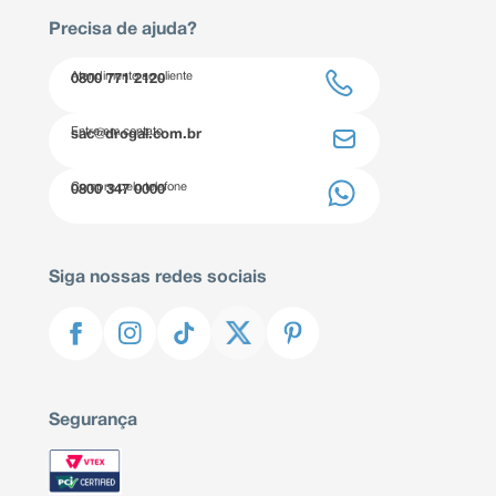
Precisa de ajuda?
Atendimento ao cliente
0800 771 2120
Entre em contato
sac@drogal.com.br
Compre pelo telefone
0800 347 0000
Siga nossas redes sociais
Segurança