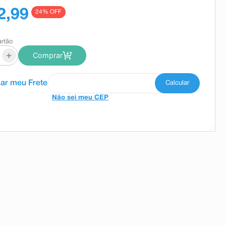
2,99
24
% OFF
artão
+
Comprar
Não sei meu CEP