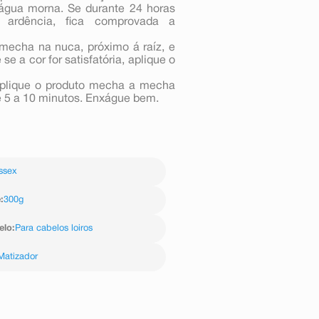
 água morna. Se durante 24 horas
u ardência, fica comprovada a
echa na nuca, próximo á raíz, e
e a cor for satisfatória, aplique o
plique o produto mecha a mecha
 5 a 10 minutos. Enxágue bem.
ssex
e
:
300g
elo
:
Para cabelos loiros
Matizador