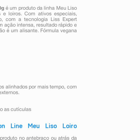
0g
é um produto da linha Meu Liso
 e loiros. Com ativos especiais,
o, com a tecnologia Liss Expert
 ação intensa, resultado rápido e
não é um alisante. Fórmula vegana
sos alinhados por mais tempo, com
externos.
o as cutículas
on Line Meu Liso Loiro
roduto no antebraço ou atrás da