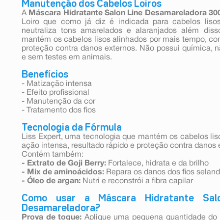
Manutenção dos Cabelos Loiros
A
Máscara Hidratante Salon Line Desamareladora 30
Loiro que como já diz é indicada para cabelos lisos
neutraliza tons amarelados e alaranjados além diss
mantém os cabelos lisos alinhados por mais tempo, com
proteção contra danos externos. Não possui química, 
e sem testes em animais.
Benefícios
- Matização intensa
- Efeito profissional
- Manutenção da cor
- Tratamento dos fios
Tecnologia da Fórmula
Liss Expert, uma tecnologia que mantém os cabelos li
ação intensa, resultado rápido e proteção contra danos 
Contém também:
- Extrato de Goji Berry:
Fortalece, hidrata e da brilho
- Mix de aminoácidos:
Repara os danos dos fios seland
- Óleo de argan:
Nutri e reconstrói a fibra capilar
Como usar a Máscara Hidratante Sal
Desamareladora?
Prova de toque:
Aplique uma pequena quantidade do p