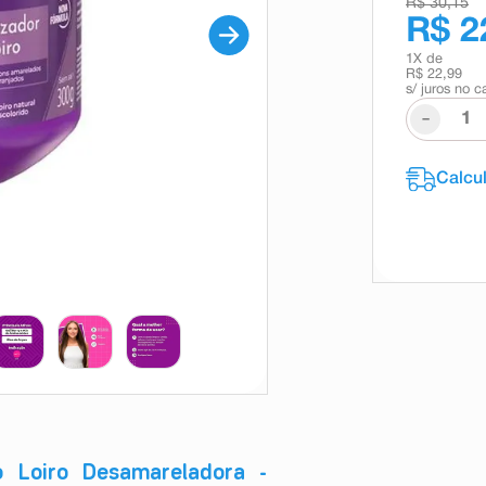
R$ 30,15
R$ 2
1
X de
R$ 22,99
s/ juros no c
-
o Loiro Desamareladora -