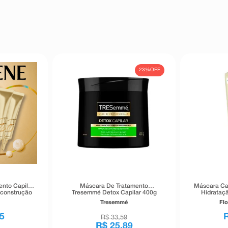
23%
OFF
ento Capilar
Máscara De Tratamento
Máscara Cap
econstrução
Tresemmé Detox Capilar 400g
Hidrataç
idades 15ml
Tresemmé
Flo
5
R$
33
,
59
R$
25
,
89