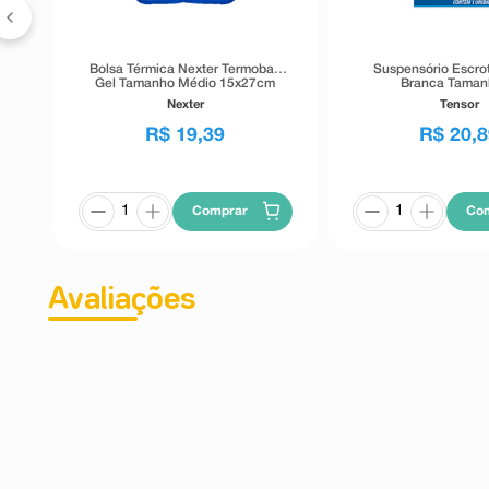
Bolsa Térmica Nexter Termobag
Suspensório Escrot
Gel Tamanho Médio 15x27cm
Branca Taman
Nexter
Tensor
R$
19
,
39
R$
20
,
8
Comprar
Co
Avaliações