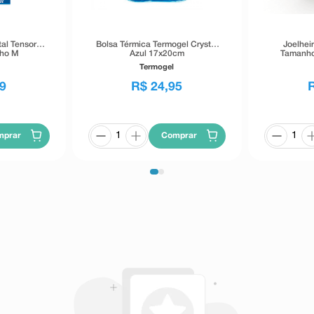
al Tensor
Bolsa Térmica Termogel Crystal
Joelhei
ho M
Azul 17x20cm
Tamanho
Termogel
9
R$
24
,
95
mprar
Comprar