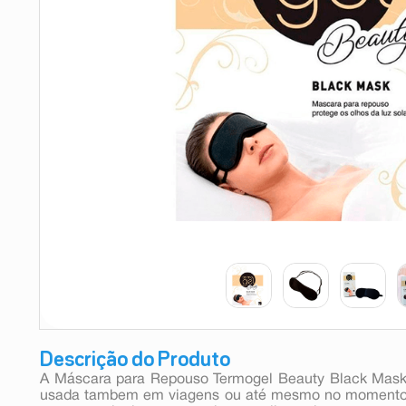
9
º
esmalte
10
º
absorvente
Descrição do Produto
A Máscara para Repouso Termogel Beauty Black Mask,
usada tambem em viagens ou até mesmo no momento 