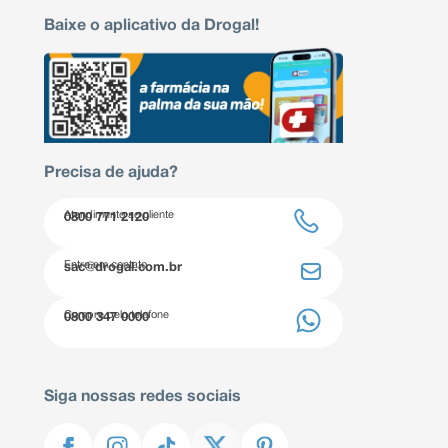
Baixe o aplicativo da Drogal!
Precisa de ajuda?
Atendimento ao cliente
0800 771 2120
Entre em contato
sac@drogal.com.br
Compre pelo telefone
0800 347 0000
Siga nossas redes sociais