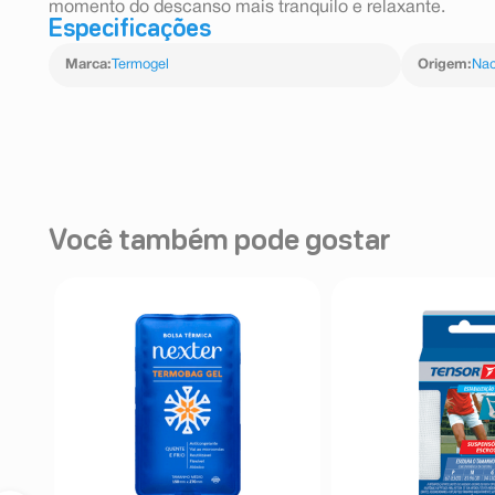
momento do descanso mais tranquilo e relaxante.
Especificações
Marca
:
Termogel
Origem
:
Nac
Você também pode gostar
r