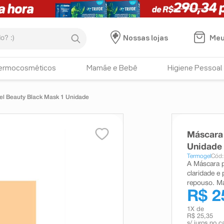
:)
Meu
Nossas lojas
ermocosméticos
Mamãe e Bebê
Higiene Pessoal
l Beauty Black Mask 1 Unidade
Máscara
Unidade
Termogel
Cód:
A Máscara 
claridade 
repouso. Má
R$ 2
1
X de
R$ 25,35
s/ juros no c