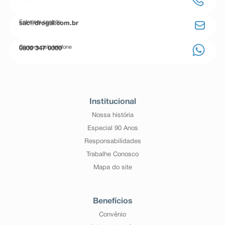
Entre em contato
sac@drogal.com.br
Compre pelo telefone
0800 347 0000
Institucional
Nossa história
Especial 90 Anos
Responsabilidades
Trabalhe Conosco
Mapa do site
Benefícios
Convênio