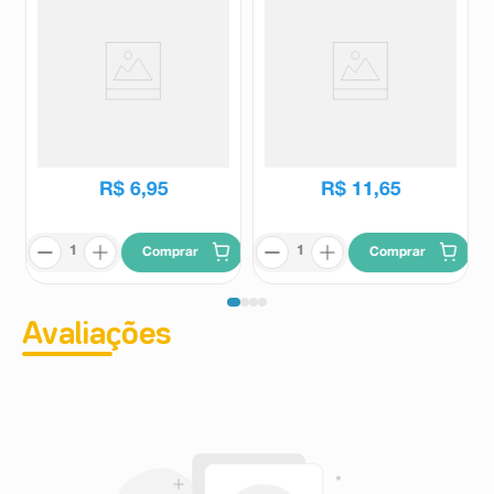
Massinha de Modelar Acrilex
Slime Kimeleka ArtKids 180g 1
Soft 12 Unidades
Unidade
Acrilex
Kids
R$
6
,
95
R$
11
,
65
Comprar
Comprar
Avaliações