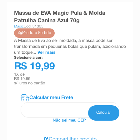
8
º
teste gravidez
Massa de EVA Magic Pula & Molda
9
º
absorvente
Patrulha Canina Azul 70g
Magic
Cód: 31305
10
º
shampoo
Produto Sortido
A Massa de Eva ao ser moldada, a massa pode ser
transformada em pequenas bolas que pulam, adicionando
um toque...
Ver mais
Selecione a cor:
R$ 19,99
1
X de
R$ 19,99
s/ juros no cartão
Não sei meu CEP
Compartilhar produto