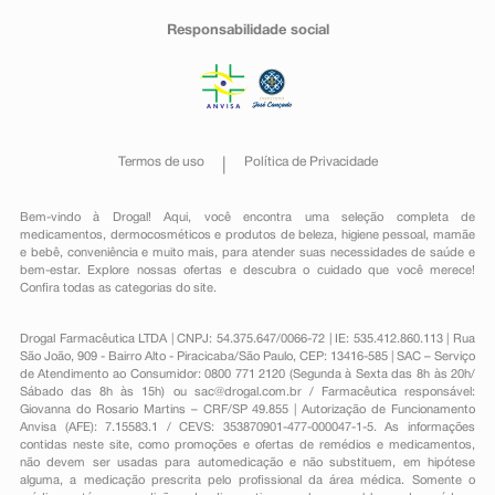
Responsabilidade social
Termos de uso
Política de Privacidade
Bem-vindo à Drogal! Aqui, você encontra uma seleção completa de
medicamentos
,
dermocosméticos e produtos de beleza
,
higiene pessoal
,
mamãe
e bebê
,
conveniência
e muito mais, para atender suas necessidades de saúde e
bem-estar. Explore nossas ofertas e descubra o cuidado que você merece!
Confira todas as categorias do site.
Drogal Farmacêutica LTDA | CNPJ: 54.375.647/0066-72 | IE: 535.412.860.113 | Rua
São João, 909 - Bairro Alto - Piracicaba/São Paulo, CEP: 13416-585 | SAC – Serviço
de Atendimento ao Consumidor: 0800 771 2120 (Segunda à Sexta das 8h às 20h/
Sábado das 8h às 15h) ou
sac@drogal.com.br
/ Farmacêutica responsável:
Giovanna do Rosario Martins – CRF/SP 49.855 | Autorização de Funcionamento
Anvisa (AFE): 7.15583.1 / CEVS: 353870901-477-000047-1-5. As informações
contidas neste site, como promoções e ofertas de remédios e medicamentos,
não devem ser usadas para automedicação e não substituem, em hipótese
alguma, a medicação prescrita pelo profissional da área médica. Somente o