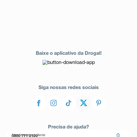
Baixe o aplicativo da Drogal!
Siga nossas redes sociais
Precisa de ajuda?
Atendimento ao cliente
0800 771 2120