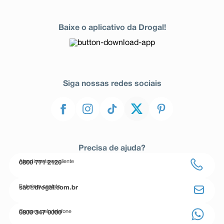
Baixe o aplicativo da Drogal!
Siga nossas redes sociais
Precisa de ajuda?
Atendimento ao cliente
0800 771 2120
Entre em contato
sac@drogal.com.br
Compre pelo telefone
0800 347 0000