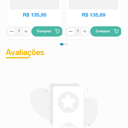
30mmhg Sem Ponteira
Kendall
Kendall
Tamanho M Cor Mel 1 Par
R$
135
,
95
R$
135
,
69
Comprar
Comprar
Avaliações