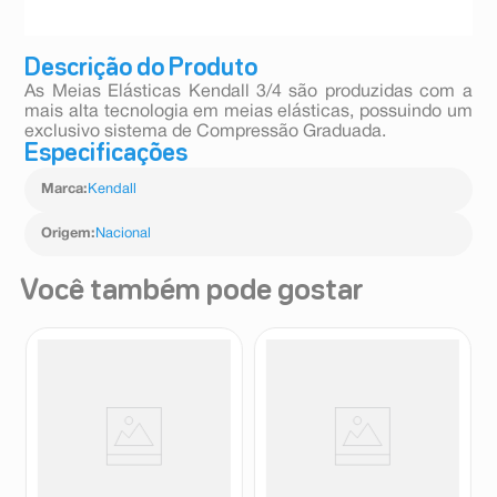
Descrição do Produto
As Meias Elásticas Kendall 3/4 são produzidas com a
mais alta tecnologia em meias elásticas, possuindo um
exclusivo sistema de Compressão Graduada.
Especificações
Marca
:
Kendall
Origem
:
Nacional
Você também pode gostar
Meia de Compressão Kendall
Meia Compressão Média 7/8
7/8 Alta Compressão 20-
Kendall M Sem Ponteira Mel