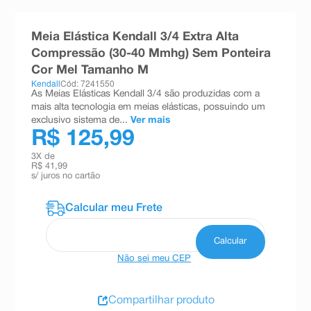
8
º
teste gravidez
Meia Elástica Kendall 3/4 Extra Alta
9
º
esmalte
Compressão (30-40 Mmhg) Sem Ponteira
10
º
absorvente
Cor Mel Tamanho M
Kendall
Cód: 7241550
As Meias Elásticas Kendall 3/4 são produzidas com a
mais alta tecnologia em meias elásticas, possuindo um
exclusivo sistema de...
Ver mais
R$ 125,99
3
X de
R$ 41,99
s/ juros no cartão
Não sei meu CEP
Compartilhar produto