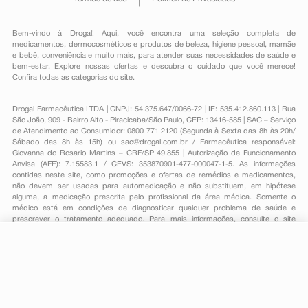
Bem-vindo à Drogal! Aqui, você encontra uma seleção completa de
medicamentos
,
dermocosméticos e produtos de beleza
,
higiene pessoal
,
mamãe
e bebê
,
conveniência
e muito mais, para atender suas necessidades de saúde e
bem-estar. Explore nossas ofertas e descubra o cuidado que você merece!
Confira todas as categorias do site.
Drogal Farmacêutica LTDA | CNPJ: 54.375.647/0066-72 | IE: 535.412.860.113 | Rua
São João, 909 - Bairro Alto - Piracicaba/São Paulo, CEP: 13416-585 | SAC – Serviço
de Atendimento ao Consumidor: 0800 771 2120 (Segunda à Sexta das 8h às 20h/
Sábado das 8h às 15h) ou
sac@drogal.com.br
/ Farmacêutica responsável:
Giovanna do Rosario Martins – CRF/SP 49.855 | Autorização de Funcionamento
Anvisa (AFE): 7.15583.1 / CEVS: 353870901-477-000047-1-5. As informações
contidas neste site, como promoções e ofertas de remédios e medicamentos,
não devem ser usadas para automedicação e não substituem, em hipótese
alguma, a medicação prescrita pelo profissional da área médica. Somente o
médico está em condições de diagnosticar qualquer problema de saúde e
prescrever o tratamento adequado. Para mais informações, consulte o site
Anvisa. As fotos contidas em nosso site são meramente ilustrativas. Promoções e
preços são válidos apenas para compras on-line, caso haja disponibilidade e
estão sujeitos a alterações no decorrer do dia. Todos os direitos reservados.
R$ 125,99
-
+
Comprar
Em
3
x
R$ 41,99
Powered by