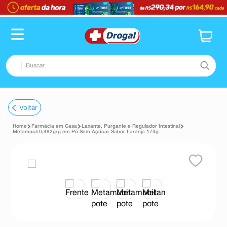
Buscar
TERMOS MAIS BUSCADOS
Voltar
1
º
fralda
Farmácia em Casa
Laxante, Purgante e Regulador Intestinal
2
º
pampers confort sec max
Metamucil 0,492g/g em Pó Sem Açúcar Sabor Laranja 174g
3
º
dipirona
4
º
lenço umedecido
5
º
tadalafila
6
º
desodorante
7
º
minoxidil