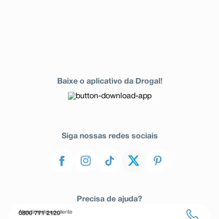
Baixe o aplicativo da Drogal!
Siga nossas redes sociais
Precisa de ajuda?
Atendimento ao cliente
0800 771 2120