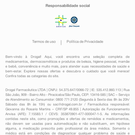
Responsabilidade social
Termos de uso
Política de Privacidade
Bem-vindo à Drogal! Aqui, você encontra uma seleção completa de
medicamentos
,
dermocosméticos e produtos de beleza
,
higiene pessoal
,
mamãe
e bebê
,
conveniência
e muito mais, para atender suas necessidades de saúde e
bem-estar. Explore nossas ofertas e descubra o cuidado que você merece!
Confira todas as categorias do site.
Drogal Farmacêutica LTDA | CNPJ: 54.375.647/0066-72 | IE: 535.412.860.113 | Rua
São João, 909 - Bairro Alto - Piracicaba/São Paulo, CEP: 13416-585 | SAC – Serviço
de Atendimento ao Consumidor: 0800 771 2120 (Segunda à Sexta das 8h às 20h/
Sábado das 8h às 15h) ou
sac@drogal.com.br
/ Farmacêutica responsável:
Giovanna do Rosario Martins – CRF/SP 49.855 | Autorização de Funcionamento
Anvisa (AFE): 7.15583.1 / CEVS: 353870901-477-000047-1-5. As informações
contidas neste site, como promoções e ofertas de remédios e medicamentos,
não devem ser usadas para automedicação e não substituem, em hipótese
alguma, a medicação prescrita pelo profissional da área médica. Somente o
médico está em condições de diagnosticar qualquer problema de saúde e