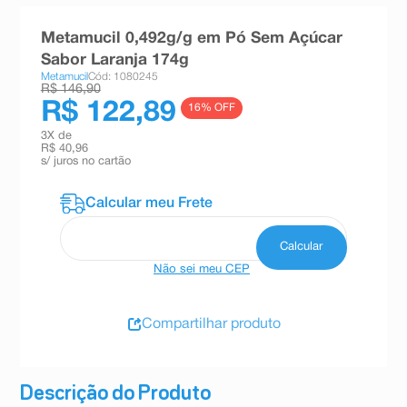
8
º
teste gravidez
Metamucil 0,492g/g em Pó Sem Açúcar
9
º
esmalte
Sabor Laranja 174g
Metamucil
Cód: 1080245
10
º
absorvente
R$ 146,90
R$ 122,89
16
% OFF
3
X de
R$ 40,96
s/ juros no cartão
Não sei meu CEP
Compartilhar produto
Descrição do Produto