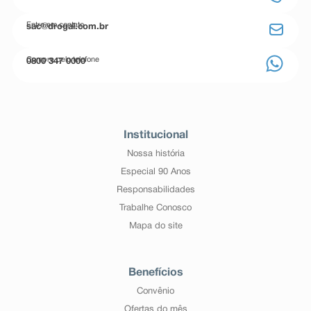
Entre em contato
sac@drogal.com.br
Compre pelo telefone
0800 347 0000
Institucional
Nossa história
Especial 90 Anos
Responsabilidades
Trabalhe Conosco
Mapa do site
Benefícios
Convênio
Ofertas do mês