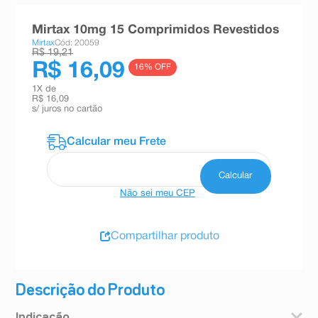
8
º
teste gravidez
Mirtax 10mg 15 Comprimidos Revestidos
9
º
esmalte
Mirtax
Cód: 20059
R$ 19,21
10
º
absorvente
R$ 16,09
16
% OFF
1
X de
R$ 16,09
s/ juros no cartão
Não sei meu CEP
Compartilhar produto
Descrição do Produto
Indicação