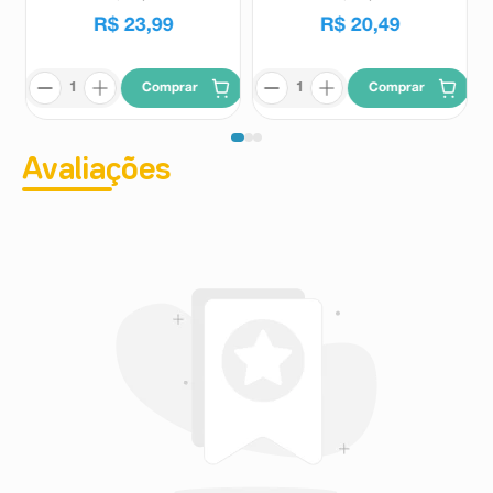
náuseas, dor de cabeça e mal-estar.
R$
23
,
99
R$
20
,
49
Não há indícios de dependência com a
ciclobenzaprina.
Informe ao seu médico, cirurgião-dentista ou
farmacêutico o aparecimento de reações indesejáveis
Comprar
Comprar
pelo uso do medicamento. Informe também à empresa
através do seu serviço de atendimento.
Avaliações