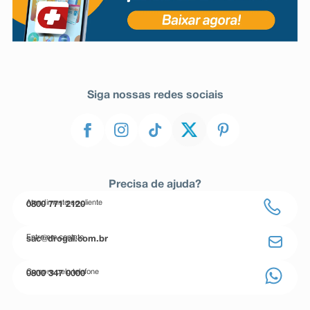
Siga nossas redes sociais
Precisa de ajuda?
Atendimento ao cliente
0800 771 2120
Entre em contato
sac@drogal.com.br
Compre pelo telefone
0800 347 0000