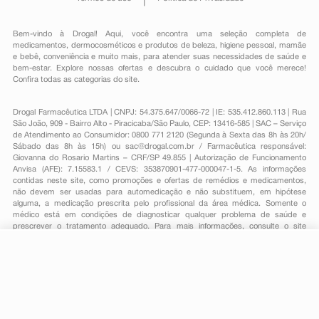
Bem-vindo à Drogal! Aqui, você encontra uma seleção completa de
medicamentos
,
dermocosméticos e produtos de beleza
,
higiene pessoal
,
mamãe
e bebê
,
conveniência
e muito mais, para atender suas necessidades de saúde e
bem-estar. Explore nossas ofertas e descubra o cuidado que você merece!
Confira todas as categorias do site.
Drogal Farmacêutica LTDA | CNPJ: 54.375.647/0066-72 | IE: 535.412.860.113 | Rua
São João, 909 - Bairro Alto - Piracicaba/São Paulo, CEP: 13416-585 | SAC – Serviço
de Atendimento ao Consumidor: 0800 771 2120 (Segunda à Sexta das 8h às 20h/
Sábado das 8h às 15h) ou
sac@drogal.com.br
/ Farmacêutica responsável:
Giovanna do Rosario Martins – CRF/SP 49.855 | Autorização de Funcionamento
Anvisa (AFE): 7.15583.1 / CEVS: 353870901-477-000047-1-5. As informações
contidas neste site, como promoções e ofertas de remédios e medicamentos,
não devem ser usadas para automedicação e não substituem, em hipótese
alguma, a medicação prescrita pelo profissional da área médica. Somente o
médico está em condições de diagnosticar qualquer problema de saúde e
prescrever o tratamento adequado. Para mais informações, consulte o site
Anvisa. As fotos contidas em nosso site são meramente ilustrativas. Promoções e
preços são válidos apenas para compras on-line, caso haja disponibilidade e
R$ 19,21
estão sujeitos a alterações no decorrer do dia. Todos os direitos reservados.
-
+
R$ 16,09
Comprar
Em
1
x
R$ 16,09
Powered by