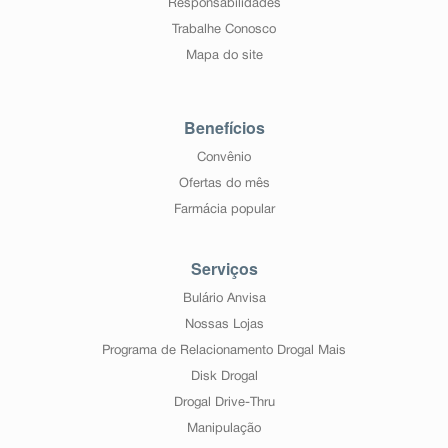
Responsabilidades
Eventos Adversos adicionais em crianças e
Trabalhe Conosco
adolescentes
Em crianças com idade inferior a 18 anos os seguintes
Mapa do site
eventos adversos foram observados comumente em
estudos clínicos: ganho de peso, urticária e aumento de
triglicérides no sangue. Se alguma dessas reações
adversas se tornar grave, ou se você notar qualquer
Benefícios
reação adversa que não seja mencionada nesta bula,
informe seu médico ou farmacêutico.
Convênio
Informe ao seu médico, cirurgião-dentista ou
Ofertas do mês
farmacêutico o aparecimento de reações indesejáveis
Farmácia popular
pelo uso do medicamento.
Informe também à empresa através do seu serviço de
atendimento.
Serviços
Bulário Anvisa
Nossas Lojas
Programa de Relacionamento Drogal Mais
Disk Drogal
Drogal Drive-Thru
Manipulação