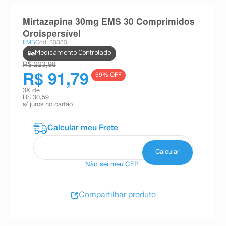
8
º
absorvente
Mirtazapina 30mg EMS 30 Comprimidos
9
º
teste gravidez
Oroispersível
EMS
Cód: 20330
10
º
esmalte
Medicamento Controlado
R$ 223,98
R$ 91,79
59
% OFF
3
X de
R$ 30,59
s/ juros no cartão
Não sei meu CEP
Compartilhar produto