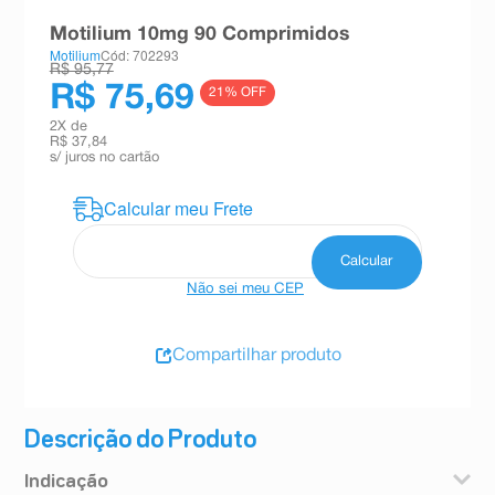
8
º
teste gravidez
Motilium 10mg 90 Comprimidos
Motilium
Cód: 702293
9
º
esmalte
R$ 95,77
R$ 75,69
21
% OFF
10
º
absorvente
2
X de
R$ 37,84
s/ juros no cartão
Não sei meu CEP
Compartilhar produto
Descrição do Produto
Indicação