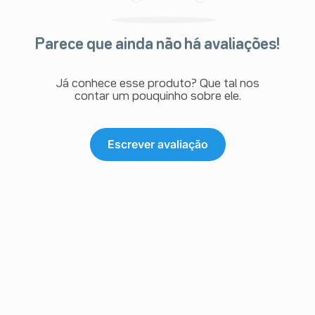
farmacêutico o aparecimento de reações indesejáveis
pelo uso do medicamento. Informe também à empresa
através do seu serviço de atendimento.
Parece que ainda não há avaliações!
Já conhece esse produto? Que tal nos
contar um pouquinho sobre ele.
Escrever avaliação