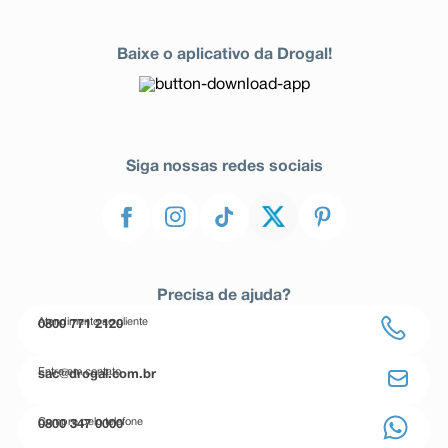
Baixe o aplicativo da Drogal!
Siga nossas redes sociais
Precisa de ajuda?
Atendimento ao cliente
0800 771 2120
Entre em contato
sac@drogal.com.br
Compre pelo telefone
0800 347 0000