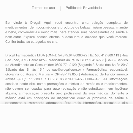
Termos de uso
Política de Privacidade
Bem-vindo à Drogal! Aqui, você encontra uma seleção completa de
medicamentos
,
dermocosméticos e produtos de beleza
,
higiene pessoal
,
mamãe
e bebê
,
conveniência
e muito mais, para atender suas necessidades de saúde e
bem-estar. Explore nossas ofertas e descubra o cuidado que você merece!
Confira todas as categorias do site.
Drogal Farmacêutica LTDA | CNPJ: 54.375.647/0066-72 | IE: 535.412.860.113 | Rua
São João, 909 - Bairro Alto - Piracicaba/São Paulo, CEP: 13416-585 | SAC – Serviço
de Atendimento ao Consumidor: 0800 771 2120 (Segunda à Sexta das 8h às 20h/
Sábado das 8h às 15h) ou
sac@drogal.com.br
/ Farmacêutica responsável:
Giovanna do Rosario Martins – CRF/SP 49.855 | Autorização de Funcionamento
Anvisa (AFE): 7.15583.1 / CEVS: 353870901-477-000047-1-5. As informações
contidas neste site, como promoções e ofertas de remédios e medicamentos,
não devem ser usadas para automedicação e não substituem, em hipótese
alguma, a medicação prescrita pelo profissional da área médica. Somente o
médico está em condições de diagnosticar qualquer problema de saúde e
prescrever o tratamento adequado. Para mais informações, consulte o site
Anvisa. As fotos contidas em nosso site são meramente ilustrativas. Promoções e
preços são válidos apenas para compras on-line, caso haja disponibilidade e
R$ 95,77
estão sujeitos a alterações no decorrer do dia. Todos os direitos reservados.
-
+
R$ 75,69
Comprar
Em
2
x
R$ 37,84
Powered by