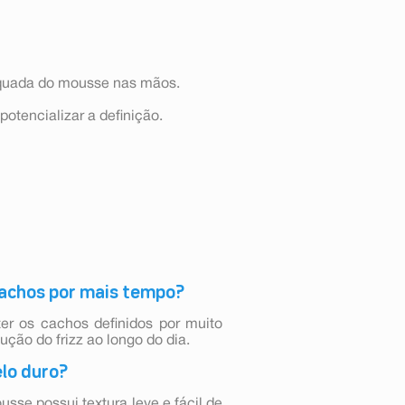
equada do mousse nas mãos.
potencializar a definição.
 cachos por mais tempo?
er os cachos definidos por muito
ção do frizz ao longo do dia.
elo duro?
usse possui textura leve e fácil de