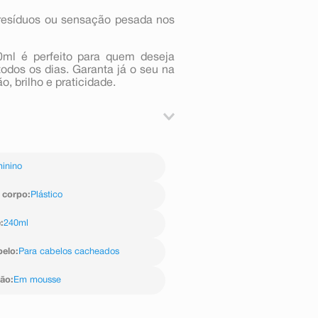
r resíduos ou sensação pesada nos
0ml é perfeito para quem deseja
odos os dias. Garanta já o seu na
, brilho e praticidade.
inino
o corpo
:
Plástico
e
:
240ml
belo
:
Para cabelos cacheados
ção
:
Em mousse