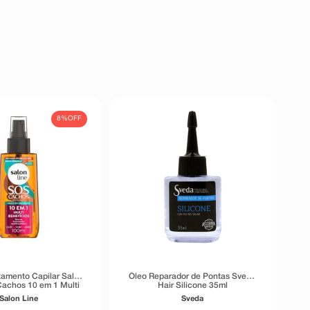
8%
OFF
tamento Capilar Salon
Óleo Reparador de Pontas Sveda
achos 10 em 1 Multi
Hair Silicone 35ml
efícios 100ml
Salon Line
Sveda