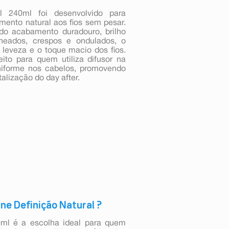
l 240ml foi desenvolvido para
imento natural aos fios sem pesar.
ndo acabamento duradouro, brilho
cheados, crespos e ondulados, o
leveza e o toque macio dos fios.
ito para quem utiliza difusor na
 uniforme nos cabelos, promovendo
talização do day after.
ne Definição Natural ?
0ml é a escolha ideal para quem