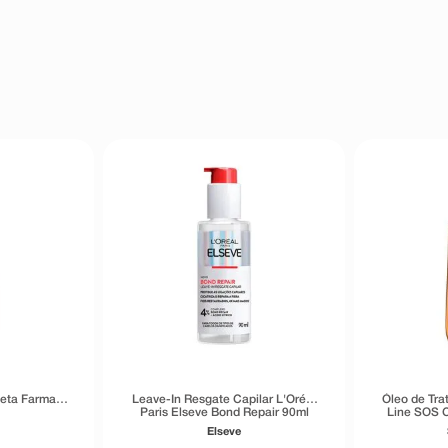
leta Farmax
Leave-In Resgate Capilar L'Oréal
Óleo de Tra
Paris Elseve Bond Repair 90ml
Line SOS C
Ben
Elseve