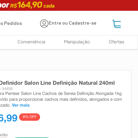
Entre ou Cadastre-se
s Pedidos
Conveniência
Manipulação
Ofertas
efinidor Salon Line Definição Natural 240ml
: 34939
a Pentear Salon Line Cachos de Sereia Definição Alongada 1kg
lvido para proporcionar cachos mais definidos, alongados e com
rizado.
Ver mais
6,99
9
% OFF
artão