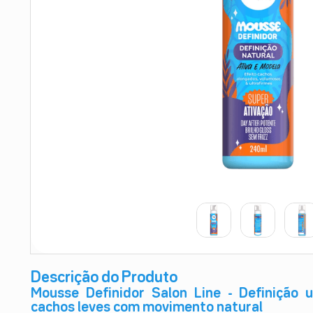
9
º
teste gravidez
10
º
esmalte
Descrição do Produto
Mousse Definidor Salon Line - Definição ul
cachos leves com movimento natural