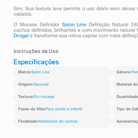
Sim. Sua textura leve permite o uso diário sem deixa
cabelos.
O Mousse Definidor
Salon Line
Definição Natural 24
cachos definidos, brilhantes e com movimento natural t
Drogal
e transforme sua rotina capilar com mais definição
Instruções de Uso
Especificações
Marca
:
Salon Line
Gênero
:
Fem
Origem
:
Nacional
Material d
Textura
:
Em mousse
Quantidad
Fases da Vida
:
Para adulto e infantil
Tipo de Ca
Finalidade
:
Modelador de cachos
Apresenta