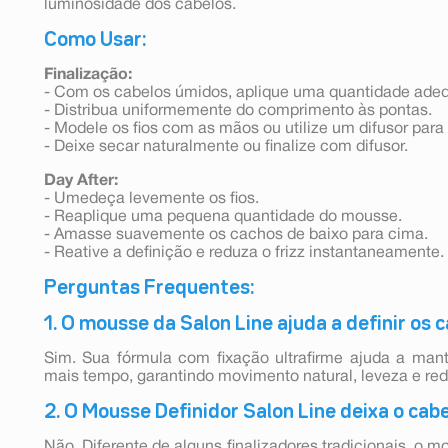
luminosidade dos cabelos.
Como Usar:
Finalização:
- Com os cabelos úmidos, aplique uma quantidade ad
- Distribua uniformemente do comprimento às pontas.
- Modele os fios com as mãos ou utilize um difusor para 
- Deixe secar naturalmente ou finalize com difusor.
Day After:
- Umedeça levemente os fios.
- Reaplique uma pequena quantidade do mousse.
- Amasse suavemente os cachos de baixo para cima.
- Reative a definição e reduza o frizz instantaneamente.
Perguntas Frequentes:
1. O mousse da Salon Line ajuda a definir os
Sim. Sua fórmula com fixação ultrafirme ajuda a mant
mais tempo, garantindo movimento natural, leveza e redu
2. O Mousse Definidor Salon Line deixa o cab
Não. Diferente de alguns finalizadores tradicionais, o mo