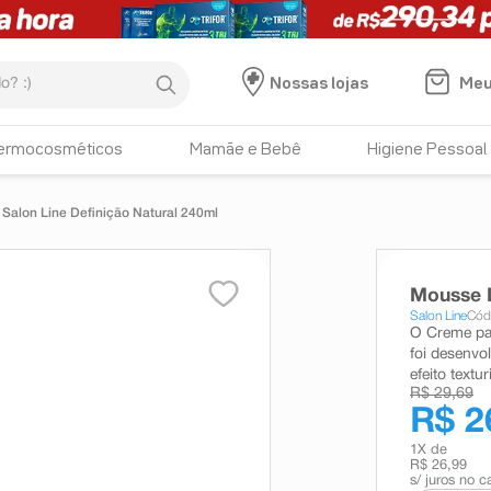
:)
Meu
Nossas lojas
ermocosméticos
Mamãe e Bebê
Higiene Pessoal
 Salon Line Definição Natural 240ml
Mousse D
Salon Line
Cód
O Creme par
foi desenvo
efeito textu
R$ 29,69
R$ 2
1
X de
R$ 26,99
s/ juros no c