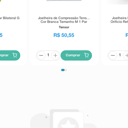
r Bilateral G
Joelheira de Compressão Tensor
Joelheira
Cor Branca Tamanho M 1 Par
Orificio R
Tensor
5
R$
50
,
55
mprar
Comprar