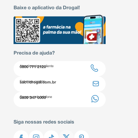
Baixe o aplicativo da Drogal!
Precisa de ajuda?
Atendimento ao cliente
0800 771 2120
Entre em contato
sac@drogal.com.br
Compre pelo telefone
0800 347 0000
Siga nossas redes sociais