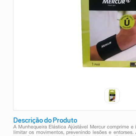
9
º
esmalte
10
º
absorvente
Descrição do Produto
A Munhequeira Elástica Ajústável Mercur comprime e
limitar os movimentos, prevenindo lesões e entorses. A