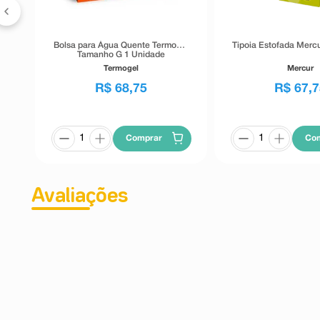
Bolsa para Água Quente Termogel
Tipoia Estofada Mercu
Tamanho G 1 Unidade
Termogel
Mercur
R$
68
,
75
R$
67
,
7
Comprar
Co
Avaliações