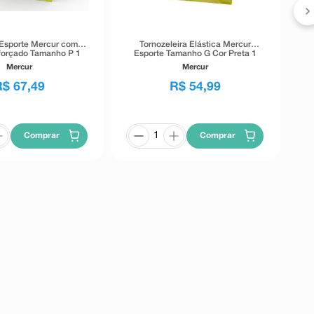
 Esporte Mercur com
Tornozeleira Elástica Mercur
eforçado Tamanho P 1
Esporte Tamanho G Cor Preta 1
Unidade
Unidade
Mercur
Mercur
R$
67
,
49
R$
54
,
99
Comprar
Comprar