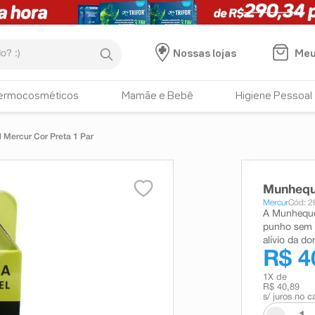
:)
Meu
Nossas lojas
ermocosméticos
Mamãe e Bebê
Higiene Pessoal
 Mercur Cor Preta 1 Par
Munheque
Mercur
Cód: 2
A Munhequei
punho sem l
alívio da do
R$ 4
1
X de
R$ 40,89
s/ juros no c