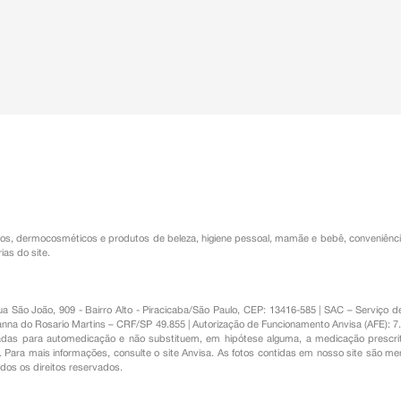
os
,
dermocosméticos e produtos de beleza
,
higiene pessoal
,
mamãe e bebê
,
conveniênc
ias do site.
Rua São João, 909 - Bairro Alto - Piracicaba/São Paulo, CEP: 13416-585 | SAC – Serviç
nna do Rosario Martins – CRF/SP 49.855 | Autorização de Funcionamento Anvisa (AFE): 7
s para automedicação e não substituem, em hipótese alguma, a medicação prescrit
Para mais informações, consulte o site Anvisa. As fotos contidas em nosso site são m
Todos os direitos reservados.