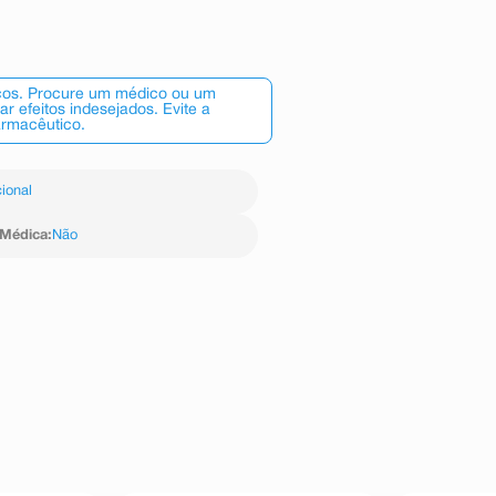
oridrato de nafazolina o qual é um
z), com um rápido início de ação
 efeito prolongado (entre 2 a 6
scos. Procure um médico ou um
 efeitos indesejados. Evite a
armacêutico.
ional
 Médica
:
Não