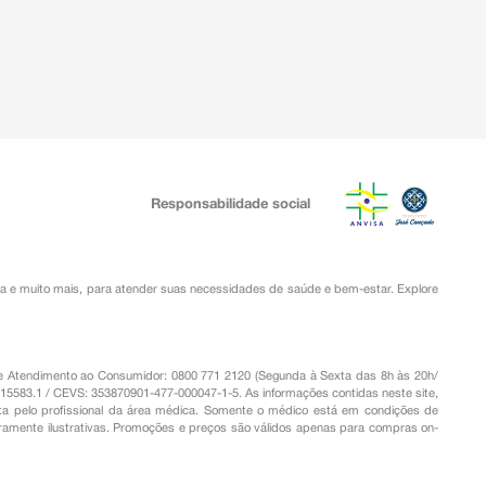
Responsabilidade social
ia
e muito mais, para atender suas necessidades de saúde e bem-estar. Explore
o de Atendimento ao Consumidor: 0800 771 2120 (Segunda à Sexta das 8h às 20h/
.15583.1 / CEVS: 353870901-477-000047-1-5. As informações contidas neste site,
a pelo profissional da área médica. Somente o médico está em condições de
eramente ilustrativas. Promoções e preços são válidos apenas para compras on-