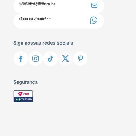
Entre em contato
sac@drogal.com.br
Compre pelo telefone
0800 347 0000
Siga nossas redes sociais
Segurança