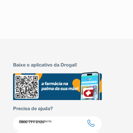
Baixe o aplicativo da Drogal!
Precisa de ajuda?
Atendimento ao cliente
0800 771 2120