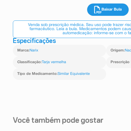
O Narix de uso adulto apresenta como princípio ativo cl
Baixar Bula
descongestionante nasal de uso local (mucosa do nari
vasoconstritora (aproximadamente 10 minutos) e com
horas).
Venda sob prescrição médica. Seu uso pode trazer ri
farmacêutico. Leia a bula. Medicamentos podem causar
automedicação: informe-se com o f
Especificações
Marca
:
Narix
Origem
:
Nac
Classificação
:
Tarja vermelha
Prescrição
Tipo de Medicamento
:
Similar Equivalente
Você também pode gostar