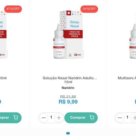
47%
OFF
54%
OFF
30ml
Solução Nasal Naridrin Adulto
Multisoro 
15ml
Naridrin
R$
21
,
88
9
R$
9
,
99
mprar
Comprar