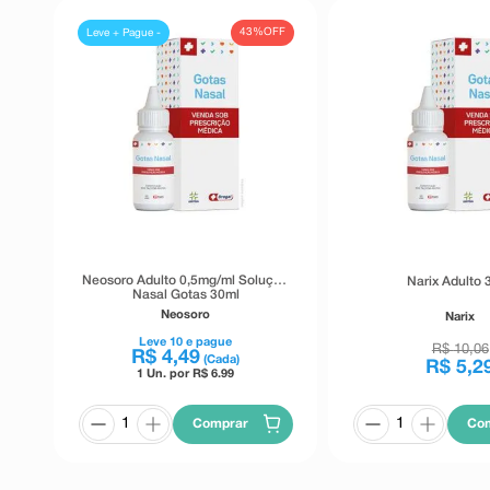
43%
OFF
Leve + Pague -
Neosoro Adulto 0,5mg/ml Solução
Narix Adulto 
Nasal Gotas 30ml
Neosoro
Narix
Leve
10
e pague
R$
10
,
06
R$
4
,
49
(Cada)
R$
5
,
2
1 Un. por R$
6.99
Comprar
Co