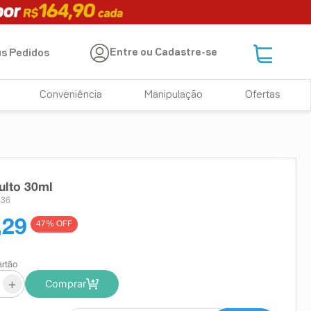
Entre ou Cadastre-se
s Pedidos
Conveniência
Manipulação
Ofertas
ulto 30ml
536
,29
47
% OFF
artão
+
Comprar