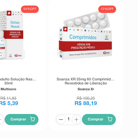
54%
OFF
12%
OFF
Adulto Solução Nasal
Soanza XR 35mg 60 Comprimidos
30ml
Revestidos de Liberação
Prolongada
Multisoro
Soanza Xr
R$
11
,
83
R$
100
,
25
R$
5
,
39
R$
88
,
19
Comprar
Comprar