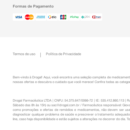
Formas de Pagamento
Termos de uso
Política de Privacidade
Bem-vindo à Drogal! Aqui, você encontra uma seleção completa de
medicament
nossas ofertas e descubra o cuidado que você merece!
Confira todas as categor
Drogal Farmacêutica LTDA | CNPJ: 54.375.647/0066-72 | IE: 535.412.860.113 | 
Sábado das 8h às 15h) ou
sac@drogal.com.br
/ Farmacêutica responsável: Giova
como promoções e ofertas de remédios e medicamentos, não devem ser usada
diagnosticar qualquer problema de saúde e prescrever o tratamento adequado. 
line, caso haja disponibilidade e estão sujeitos a alterações no decorrer do dia. 