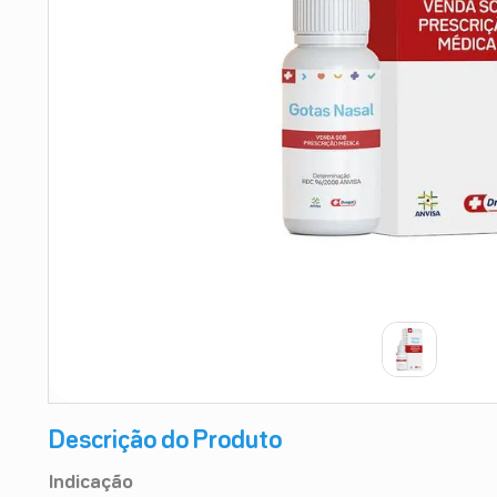
9
º
esmalte
10
º
absorvente
Descrição do Produto
Indicação