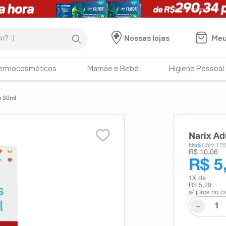
:)
Meu
Nossas lojas
ermocosméticos
Mamãe e Bebê
Higiene Pessoal
o 30ml
Narix Ad
Narix
Cód: 12
R$ 10,06
R$ 5
1
X de
R$ 5,29
s/ juros no c
-