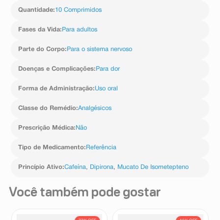
genitais e ânus). Podem também causar febre alta,
Quantidade
:
10 Comprimidos
dificuldade de engolir, lesões inflamatórias (feridas) na
boca, nariz e garganta, assim como nas regiões genital
e anal. Imediata interrupção da medicação é a
Fases da Vida
:
Para adultos
indicação nestes casos. Reações de frequê
Parte do Corpo
:
Para o sistema nervoso
Doenças e Complicações
:
Para dor
Forma de Administração
:
Uso oral
Classe do Remédio
:
Analgésicos
Prescrição Médica
:
Não
Tipo de Medicamento
:
Referência
Princípio Ativo
:
Cafeína
,
Dipirona
,
Mucato De Isometepteno
Você também pode gostar