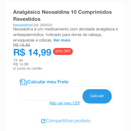
8
º
teste gravidez
Analgésico Neosaldina 10 Comprimidos
9
º
esmalte
Revestidos
Neosaldina
Cód: 260020
10
º
absorvente
Neosaldina é um medicamento com atividade analgésica e
antiespasmódica. Indicado para dores de cabeça,
enxaquecas e cólicas.
Ver mais
R$ 19,89
R$ 14,99
25
% OFF
1
X de
R$ 14,99
s/ juros no cartão
Não sei meu CEP
Compartilhar produto