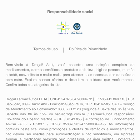
Responsabilidade social
Termos de uso
Política de Privacidade
Bem-vindo à Drogal! Aqui, você encontra uma seleção completa de
medicamentos
,
dermocosméticos e produtos de beleza
,
higiene pessoal
,
mamãe
e bebê
,
conveniência
e muito mais, para atender suas necessidades de saúde e
bem-estar. Explore nossas ofertas e descubra o cuidado que você merece!
Confira todas as categorias do site.
Drogal Farmacêutica LTDA | CNPJ: 54.375.647/0066-72 | IE: 535.412.860.113 | Rua
São João, 909 - Bairro Alto - Piracicaba/São Paulo, CEP: 13416-585 | SAC – Serviço
de Atendimento ao Consumidor: 0800 771 2120 (Segunda à Sexta das 8h às 20h/
Sábado das 8h às 15h) ou
sac@drogal.com.br
/ Farmacêutica responsável:
Giovanna do Rosario Martins – CRF/SP 49.855 | Autorização de Funcionamento
Anvisa (AFE): 7.15583.1 / CEVS: 353870901-477-000047-1-5. As informações
contidas neste site, como promoções e ofertas de remédios e medicamentos,
não devem ser usadas para automedicação e não substituem, em hipótese
alguma, a medicação prescrita pelo profissional da área médica. Somente o