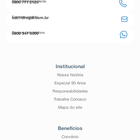
Atendimento ao cliente
0800 771 2120
Entre em contato
sac@drogal.com.br
Compre pelo telefone
0800 347 0000
Institucional
Nossa história
Especial 90 Anos
Responsabilidades
Trabalhe Conosco
Mapa do site
Benefícios
Convênio