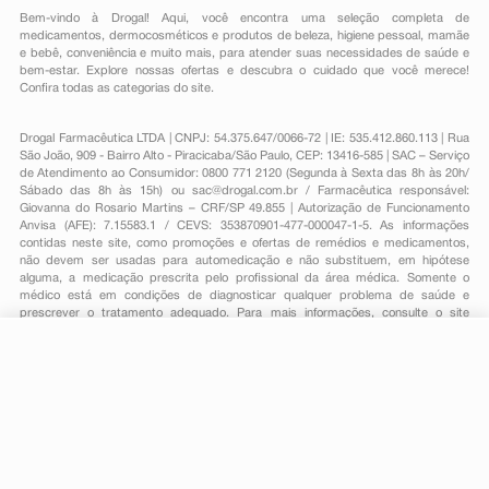
Bem-vindo à Drogal! Aqui, você encontra uma seleção completa de
medicamentos
,
dermocosméticos e produtos de beleza
,
higiene pessoal
,
mamãe
e bebê
,
conveniência
e muito mais, para atender suas necessidades de saúde e
bem-estar. Explore nossas ofertas e descubra o cuidado que você merece!
Confira todas as categorias do site.
Drogal Farmacêutica LTDA | CNPJ: 54.375.647/0066-72 | IE: 535.412.860.113 | Rua
São João, 909 - Bairro Alto - Piracicaba/São Paulo, CEP: 13416-585 | SAC – Serviço
de Atendimento ao Consumidor: 0800 771 2120 (Segunda à Sexta das 8h às 20h/
Sábado das 8h às 15h) ou
sac@drogal.com.br
/ Farmacêutica responsável:
Giovanna do Rosario Martins – CRF/SP 49.855 | Autorização de Funcionamento
Anvisa (AFE): 7.15583.1 / CEVS: 353870901-477-000047-1-5. As informações
contidas neste site, como promoções e ofertas de remédios e medicamentos,
não devem ser usadas para automedicação e não substituem, em hipótese
alguma, a medicação prescrita pelo profissional da área médica. Somente o
médico está em condições de diagnosticar qualquer problema de saúde e
prescrever o tratamento adequado. Para mais informações, consulte o site
Anvisa. As fotos contidas em nosso site são meramente ilustrativas. Promoções e
preços são válidos apenas para compras on-line, caso haja disponibilidade e
R$ 28,53
estão sujeitos a alterações no decorrer do dia. Todos os direitos reservados.
-
+
R$ 14,89
Comprar
Em
1
x
R$ 14,89
Powered by