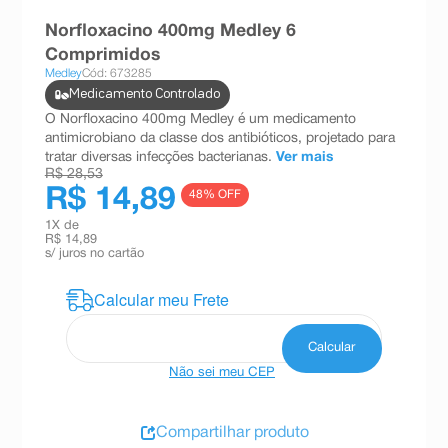
8
º
teste gravidez
Norfloxacino 400mg Medley 6
Comprimidos
9
º
esmalte
Medley
Cód: 673285
10
º
absorvente
Medicamento Controlado
O Norfloxacino 400mg Medley é um medicamento
antimicrobiano da classe dos antibióticos, projetado para
tratar diversas infecções bacterianas.
Ver mais
R$ 28,53
R$ 14,89
48
% OFF
1
X de
R$ 14,89
s/ juros no cartão
Não sei meu CEP
Compartilhar produto