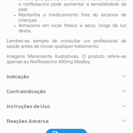
o norfloxacino pode aumentar a sensibilidade da
pele
Mantenha o medicamento fora do alcance de
crianças
Armazene em local fresco e seco, longe da luz
direta.
Lembre-se sempre de consultar um profissional de
saúde antes de iniciar qualquer tratamento.
Imagens Meramente Ilustrativas. O produto refere-se
apenas ao Norfloxacino 400mg Medley.
Indicação
O norfloxacino é indicado para o tratamento das
Contraindicação
seguintes infecções:
• infecções do trato urinário;
Você não deve usar norfloxacino se tiver
• inflamação do estômago e intestino (gastroenterite)
Instruções de Uso
hipersensibilidade a qualquer componente do produto
causada por alguns tipos de bactérias;
ou a antibióticos quinolônicos (por exemplo:
• gonorreia;
O norfloxacino deve ser tomado com água, no mínimo
ciprofloxacino, lomefloxacino ou ofloxacino).
• febre tifoide.
Reações Adversa
uma hora antes ou duas horas depois das refeições ou
O norfloxacino é indicado também para a prevenção de
da ingestão de leite. O norfloxacino não deve ser
infecções nos seguintes casos:
Qualquer medicamento pode apresentar efeitos
tomado em um intervalo inferior a duas horas da