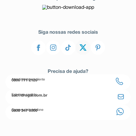
Siga nossas redes sociais
Precisa de ajuda?
Atendimento ao cliente
0800 771 2120
Entre em contato
sac@drogal.com.br
Compre pelo telefone
0800 347 0000