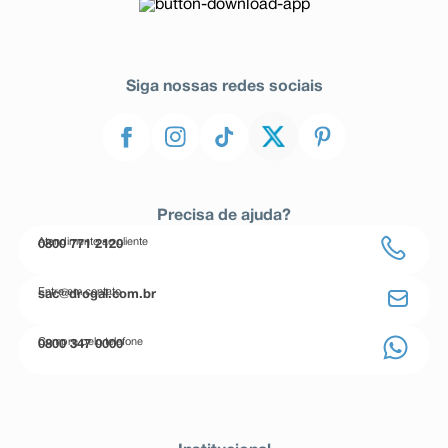
Siga nossas redes sociais
Precisa de ajuda?
Atendimento ao cliente
0800 771 2120
Entre em contato
sac@drogal.com.br
Compre pelo telefone
0800 347 0000