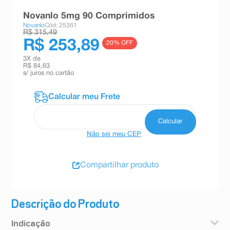
8
º
teste gravidez
Novanlo 5mg 90 Comprimidos
Novanlo
Cód: 25361
9
º
absorvente
R$ 315,49
R$ 253,89
20
% OFF
10
º
shampoo
3
X de
R$ 84,63
s/ juros no cartão
Não sei meu CEP
Compartilhar produto
Descrição do Produto
Indicação