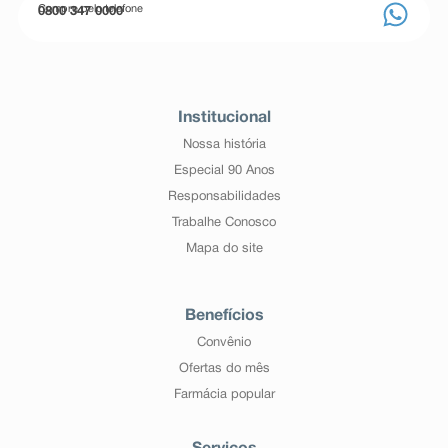
Compre pelo telefone
0800 347 0000
Institucional
Nossa história
Especial 90 Anos
Responsabilidades
Trabalhe Conosco
Mapa do site
Benefícios
Convênio
Ofertas do mês
Farmácia popular