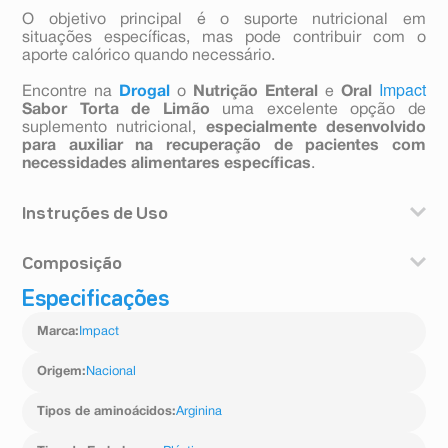
O objetivo principal é o suporte nutricional em
situações específicas, mas pode contribuir com o
aporte calórico quando necessário.
Impact
Encontre na
Drogal
o
Nutrição Enteral
e
Oral
Sabor Torta de Limão
uma excelente opção de
suplemento nutricional,
especialmente desenvolvido
para auxiliar na recuperação de pacientes com
necessidades alimentares específicas
.
Instruções de Uso
Agitar bem antes de usar. Fórmula comercialmente
Composição
estéril. Manusear de acordo com as boas práticas de
manipulação para evitar contaminação.
Especificações
Água, maltodextrina, caseinato de sódio, L-arginina,
caseinato de cálcio, óleo de peixe, triglicerídeos de
Marca
:
Impact
cadeia média, minerais (citrato de potássio, sais de
magnésio do ácido cítrico, cloreto de potássio, fosfato
de cálcio tribásico, fosfato de potássio monobásico,
Origem
:
Nacional
sulfato ferroso, sulfato de zinco, gluconato de cobre,
sulfato de manganês, fluoreto de sódio, molibdato de
Tipos de aminoácidos
:
Arginina
sódio, selenito de sódio, iodeto de potássio e cloreto de
cromo), óleo de milho, vitaminas (bitartarato de colina,