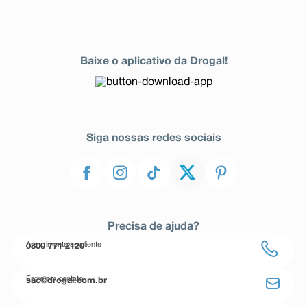
Baixe o aplicativo da Drogal!
Siga nossas redes sociais
Precisa de ajuda?
Atendimento ao cliente
0800 771 2120
Entre em contato
sac@drogal.com.br