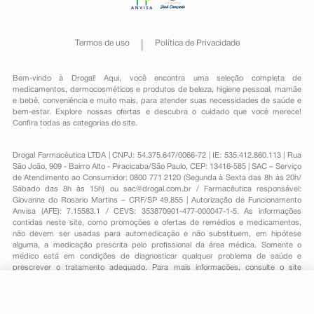
Termos de uso
Política de Privacidade
Bem-vindo à Drogal! Aqui, você encontra uma seleção completa de
medicamentos
,
dermocosméticos e produtos de beleza
,
higiene pessoal
,
mamãe
e bebê
,
conveniência
e muito mais, para atender suas necessidades de saúde e
bem-estar. Explore nossas ofertas e descubra o cuidado que você merece!
Confira todas as categorias do site.
Drogal Farmacêutica LTDA | CNPJ: 54.375.647/0066-72 | IE: 535.412.860.113 | Rua
São João, 909 - Bairro Alto - Piracicaba/São Paulo, CEP: 13416-585 | SAC – Serviço
de Atendimento ao Consumidor: 0800 771 2120 (Segunda à Sexta das 8h às 20h/
Sábado das 8h às 15h) ou
sac@drogal.com.br
/ Farmacêutica responsável:
Giovanna do Rosario Martins – CRF/SP 49.855 | Autorização de Funcionamento
Anvisa (AFE): 7.15583.1 / CEVS: 353870901-477-000047-1-5. As informações
contidas neste site, como promoções e ofertas de remédios e medicamentos,
não devem ser usadas para automedicação e não substituem, em hipótese
alguma, a medicação prescrita pelo profissional da área médica. Somente o
médico está em condições de diagnosticar qualquer problema de saúde e
prescrever o tratamento adequado. Para mais informações, consulte o site
Anvisa. As fotos contidas em nosso site são meramente ilustrativas. Promoções e
preços são válidos apenas para compras on-line, caso haja disponibilidade e
estão sujeitos a alterações no decorrer do dia. Todos os direitos reservados.
R$ 27,09
-
+
Comprar