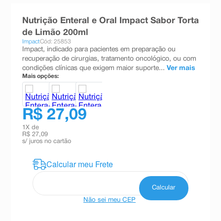
8
º
absorvente
Nutrição Enteral e Oral Impact Sabor Torta
9
º
teste gravidez
de Limão 200ml
Impact
Cód: 25853
10
º
esmalte
Impact, indicado para pacientes em preparação ou
recuperação de cirurgias, tratamento oncológico, ou com
condições clínicas que exigem maior suporte...
Ver mais
Mais opções:
R$ 27,09
1
X de
R$ 27,09
s/ juros no cartão
Não sei meu CEP