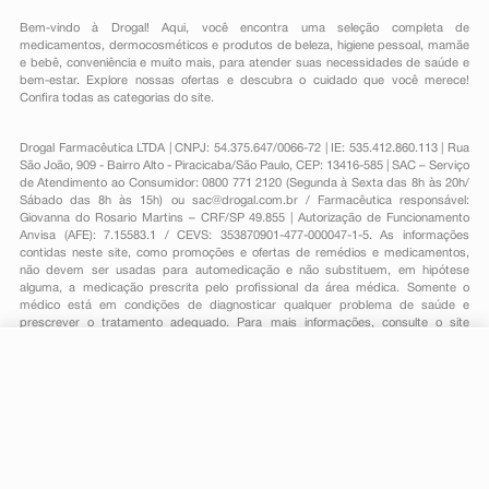
Bem-vindo à Drogal! Aqui, você encontra uma seleção completa de
medicamentos
,
dermocosméticos e produtos de beleza
,
higiene pessoal
,
mamãe
e bebê
,
conveniência
e muito mais, para atender suas necessidades de saúde e
bem-estar. Explore nossas ofertas e descubra o cuidado que você merece!
Confira todas as categorias do site.
Drogal Farmacêutica LTDA | CNPJ: 54.375.647/0066-72 | IE: 535.412.860.113 | Rua
São João, 909 - Bairro Alto - Piracicaba/São Paulo, CEP: 13416-585 | SAC – Serviço
de Atendimento ao Consumidor: 0800 771 2120 (Segunda à Sexta das 8h às 20h/
Sábado das 8h às 15h) ou
sac@drogal.com.br
/ Farmacêutica responsável:
Giovanna do Rosario Martins – CRF/SP 49.855 | Autorização de Funcionamento
Anvisa (AFE): 7.15583.1 / CEVS: 353870901-477-000047-1-5. As informações
contidas neste site, como promoções e ofertas de remédios e medicamentos,
não devem ser usadas para automedicação e não substituem, em hipótese
alguma, a medicação prescrita pelo profissional da área médica. Somente o
médico está em condições de diagnosticar qualquer problema de saúde e
prescrever o tratamento adequado. Para mais informações, consulte o site
Anvisa. As fotos contidas em nosso site são meramente ilustrativas. Promoções e
preços são válidos apenas para compras on-line, caso haja disponibilidade e
estão sujeitos a alterações no decorrer do dia. Todos os direitos reservados.
R$ 30,99
-
+
Comprar
Em
1
x
R$ 30,99
Powered by