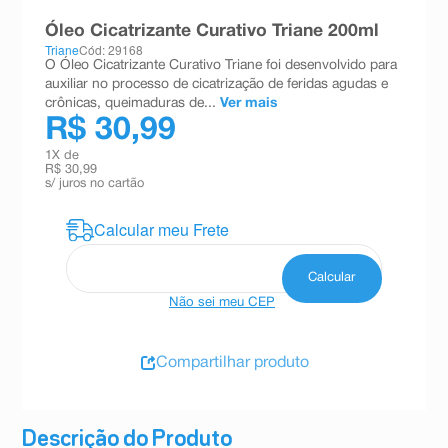
8
º
teste gravidez
Óleo Cicatrizante Curativo Triane 200ml
Triane
Cód: 29168
9
º
esmalte
O Óleo Cicatrizante Curativo Triane foi desenvolvido para
auxiliar no processo de cicatrização de feridas agudas e
10
º
absorvente
crônicas, queimaduras de...
Ver mais
R$ 30,99
1
X de
R$ 30,99
s/ juros no cartão
Não sei meu CEP
Compartilhar produto
Descrição do Produto