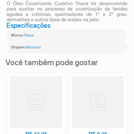
O Óleo Cicatrizante Curativo Triane foi desenvolvido
para auxiliar no processo de cicatrização de feridas
agudas e crônicas, queimaduras de 1° e 2° grau,
dermatites e outros tipos de lesões na pele.
Especificações
Marca
:
Triane
Origem
:
Nacional
Você também pode gostar
Curativos Triane Cor Bege 40
Curativos Redondo Triane 16
Unidades
Unidades
Triane
Triane