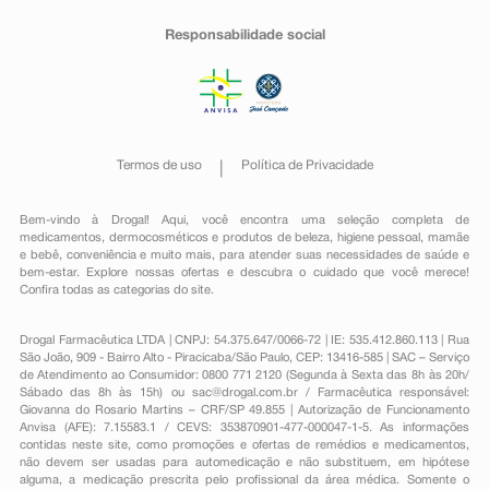
Responsabilidade social
Termos de uso
Política de Privacidade
Bem-vindo à Drogal! Aqui, você encontra uma seleção completa de
medicamentos
,
dermocosméticos e produtos de beleza
,
higiene pessoal
,
mamãe
e bebê
,
conveniência
e muito mais, para atender suas necessidades de saúde e
bem-estar. Explore nossas ofertas e descubra o cuidado que você merece!
Confira todas as categorias do site.
Drogal Farmacêutica LTDA | CNPJ: 54.375.647/0066-72 | IE: 535.412.860.113 | Rua
São João, 909 - Bairro Alto - Piracicaba/São Paulo, CEP: 13416-585 | SAC – Serviço
de Atendimento ao Consumidor: 0800 771 2120 (Segunda à Sexta das 8h às 20h/
Sábado das 8h às 15h) ou
sac@drogal.com.br
/ Farmacêutica responsável:
Giovanna do Rosario Martins – CRF/SP 49.855 | Autorização de Funcionamento
Anvisa (AFE): 7.15583.1 / CEVS: 353870901-477-000047-1-5. As informações
contidas neste site, como promoções e ofertas de remédios e medicamentos,
não devem ser usadas para automedicação e não substituem, em hipótese
alguma, a medicação prescrita pelo profissional da área médica. Somente o