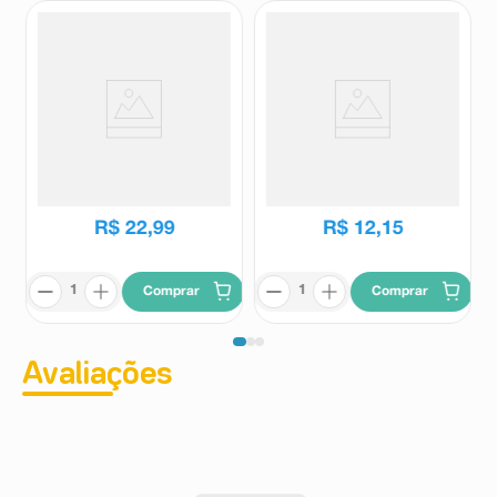
Óleo De Rosa Mosqueta Epilê
Óleo Corporal e Capilar Sveda
10ml
Amêndoas e Colágeno 100ml
Epile
Sveda
R$
22
,
99
R$
12
,
15
Comprar
Comprar
Avaliações