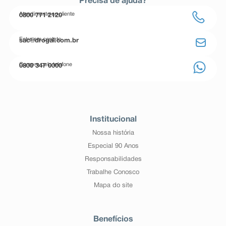
Precisa de ajuda?
Atendimento ao cliente
0800 771 2120
Entre em contato
sac@drogal.com.br
Compre pelo telefone
0800 347 0000
Institucional
Nossa história
Especial 90 Anos
Responsabilidades
Trabalhe Conosco
Mapa do site
Benefícios