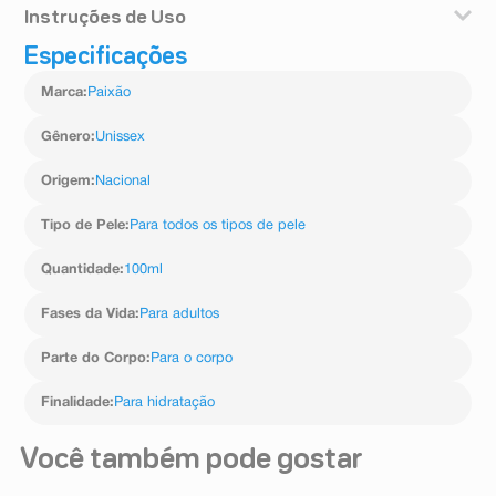
Instruções de Uso
Especificações
Sua aplicação deve ser feita após o banho, com a pele
ainda molhada. Seu uso deve ser diário. Sua fragrância
Marca
:
Paixão
é composta por flores de lavanda, alecrim e bergamota.
É recomendado para todos os tipos de pele.
Gênero
:
Unissex
Origem
:
Nacional
Tipo de Pele
:
Para todos os tipos de pele
Quantidade
:
100ml
Fases da Vida
:
Para adultos
Parte do Corpo
:
Para o corpo
Finalidade
:
Para hidratação
Você também pode gostar