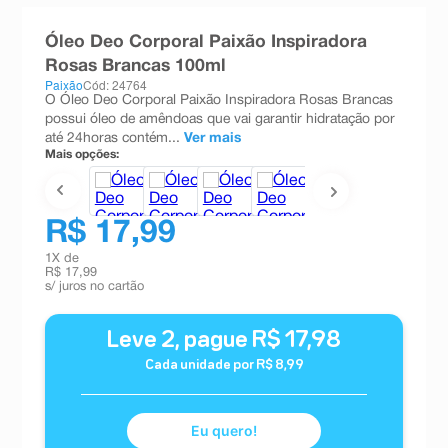
8
º
teste gravidez
Óleo Deo Corporal Paixão Inspiradora
9
º
esmalte
Rosas Brancas 100ml
Paixão
Cód: 24764
10
º
absorvente
O Óleo Deo Corporal Paixão Inspiradora Rosas Brancas
possui óleo de amêndoas que vai garantir hidratação por
até 24horas contém...
Ver mais
Mais opções:
R$ 17,99
1
X de
R$ 17,99
s/ juros no cartão
Leve
2
, pague
R$
17
,
98
Cada unidade por
R$
8
,
99
Eu quero!