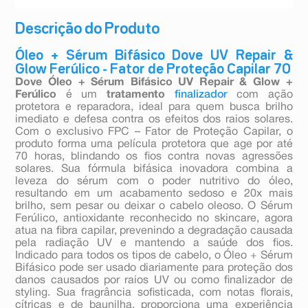
Descrição do Produto
Óleo + Sérum Bifásico Dove UV Repair &
Glow Ferúlico - Fator de Proteção Capilar 70
Dove Óleo + Sérum Bifásico UV Repair & Glow +
Ferúlico
é um
tratamento
finalizador
com ação
protetora e reparadora, ideal para quem busca brilho
imediato e defesa contra os efeitos dos raios solares.
Com o exclusivo FPC – Fator de Proteção Capilar, o
produto forma uma película protetora que age por até
70 horas, blindando os fios contra novas agressões
solares. Sua fórmula bifásica inovadora combina a
leveza do sérum com o poder nutritivo do óleo,
resultando em um acabamento sedoso e 20x mais
brilho, sem pesar ou deixar o cabelo oleoso. O Sérum
Ferúlico, antioxidante reconhecido no skincare, agora
atua na fibra capilar, prevenindo a degradação causada
pela radiação UV e mantendo a saúde dos fios.
Indicado para todos os tipos de cabelo, o Óleo + Sérum
Bifásico pode ser usado diariamente para proteção dos
danos causados por raios UV ou como finalizador de
styling. Sua fragrância sofisticada, com notas florais,
cítricas e de baunilha, proporciona uma experiência