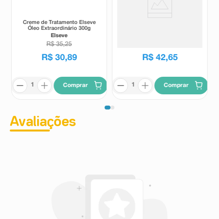
Creme de Tratamento Elseve
Máscara Capilar Nutritiva
Óleo Extraordinário 300g
Pantene Pro-V Bambu Nutre &
Cresce 600ml
Elseve
Pantene
R$
35
,
25
R$
30
,
89
R$
42
,
65
Comprar
Comprar
Avaliações