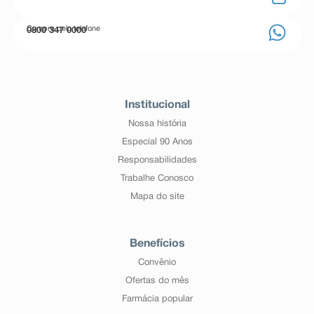
Compre pelo telefone
0800 347 0000
Institucional
Nossa história
Especial 90 Anos
Responsabilidades
Trabalhe Conosco
Mapa do site
Benefícios
Convênio
Ofertas do mês
Farmácia popular