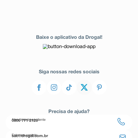
Baixe o aplicativo da Drogal!
Siga nossas redes sociais
Precisa de ajuda?
Atendimento ao cliente
0800 771 2120
Entre em contato
sac@drogal.com.br