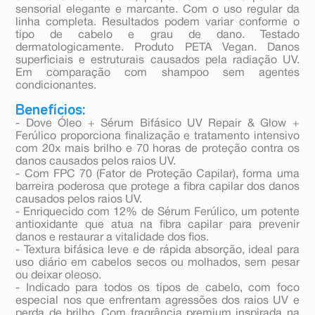
sensorial elegante e marcante. Com o uso regular da
linha completa. Resultados podem variar conforme o
tipo de cabelo e grau de dano. Testado
dermatologicamente. Produto PETA Vegan. Danos
superficiais e estruturais causados pela radiação UV.
Em comparação com shampoo sem agentes
condicionantes.
Benefícios:
- Dove Óleo + Sérum Bifásico UV Repair & Glow +
Ferúlico proporciona finalização e tratamento intensivo
com 20x mais brilho e 70 horas de proteção contra os
danos causados pelos raios UV.
- Com FPC 70 (Fator de Proteção Capilar), forma uma
barreira poderosa que protege a fibra capilar dos danos
causados pelos raios UV.
- Enriquecido com 12% de Sérum Ferúlico, um potente
antioxidante que atua na fibra capilar para prevenir
danos e restaurar a vitalidade dos fios.
- Textura bifásica leve e de rápida absorção, ideal para
uso diário em cabelos secos ou molhados, sem pesar
ou deixar oleoso.
- Indicado para todos os tipos de cabelo, com foco
especial nos que enfrentam agressões dos raios UV e
perda de brilho. Com fragrância premium inspirada na