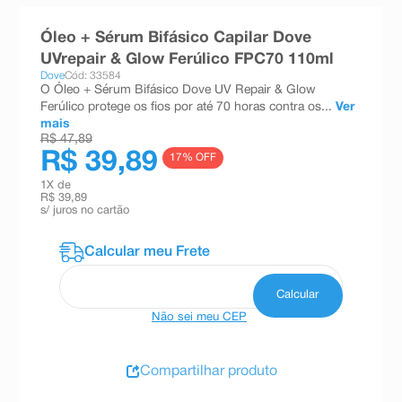
8
º
teste gravidez
Óleo + Sérum Bifásico Capilar Dove
9
º
esmalte
UVrepair & Glow Ferúlico FPC70 110ml
Dove
Cód: 33584
10
º
absorvente
O Óleo + Sérum Bifásico Dove UV Repair & Glow
Ferúlico protege os fios por até 70 horas contra os...
Ver
mais
R$ 47,89
R$ 39,89
17
% OFF
1
X de
R$ 39,89
s/ juros no cartão
Não sei meu CEP
Compartilhar produto