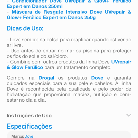
-
Condicionador Dove UVrepair & Glow+ Ferúlico
Expert em Danos 250ml
-
Máscara de Resgate Intensivo Dove UVrepair &
Glow+ Ferúlico Expert em Danos 250g
Dicas de Uso:
- Leve sempre na bolsa para reaplicar quando estiver ao
ar livre.
- Use antes de entrar no mar ou piscina para proteger
os fios do sol e do sal/cloro.
- Combine com outros produtos da linha Dove
UVrepair
& Glow Ferúlico
para um tratamento completo.
Compre na
Drogal
os produtos
Dove
e garanta
cuidados especiais para a sua pele e cabelos. A linha
Dove é reconhecida pela qualidade e pelo poder de
hidratação que proporciona maciez, nutrição e bem-
estar no dia a dia.
Instruções de Uso
Especificações
Agite antes de usar, aplique algumas gotas na palma da
mão e espalhe nos fios úmidos ou secos, evitando a
Marca
:
Dove
raiz; finalize como desejar e reaplique sempre que