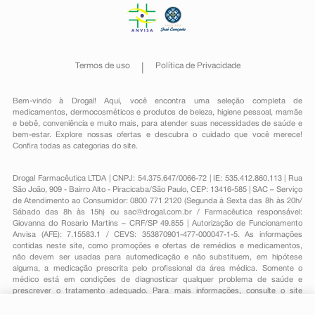
Termos de uso
Política de Privacidade
Bem-vindo à Drogal! Aqui, você encontra uma seleção completa de
medicamentos
,
dermocosméticos e produtos de beleza
,
higiene pessoal
,
mamãe
e bebê
,
conveniência
e muito mais, para atender suas necessidades de saúde e
bem-estar. Explore nossas ofertas e descubra o cuidado que você merece!
Confira todas as categorias do site.
Drogal Farmacêutica LTDA | CNPJ: 54.375.647/0066-72 | IE: 535.412.860.113 | Rua
São João, 909 - Bairro Alto - Piracicaba/São Paulo, CEP: 13416-585 | SAC – Serviço
de Atendimento ao Consumidor: 0800 771 2120 (Segunda à Sexta das 8h às 20h/
Sábado das 8h às 15h) ou
sac@drogal.com.br
/ Farmacêutica responsável:
Giovanna do Rosario Martins – CRF/SP 49.855 | Autorização de Funcionamento
Anvisa (AFE): 7.15583.1 / CEVS: 353870901-477-000047-1-5. As informações
contidas neste site, como promoções e ofertas de remédios e medicamentos,
não devem ser usadas para automedicação e não substituem, em hipótese
alguma, a medicação prescrita pelo profissional da área médica. Somente o
médico está em condições de diagnosticar qualquer problema de saúde e
prescrever o tratamento adequado. Para mais informações, consulte o site
Anvisa. As fotos contidas em nosso site são meramente ilustrativas. Promoções e
preços são válidos apenas para compras on-line, caso haja disponibilidade e