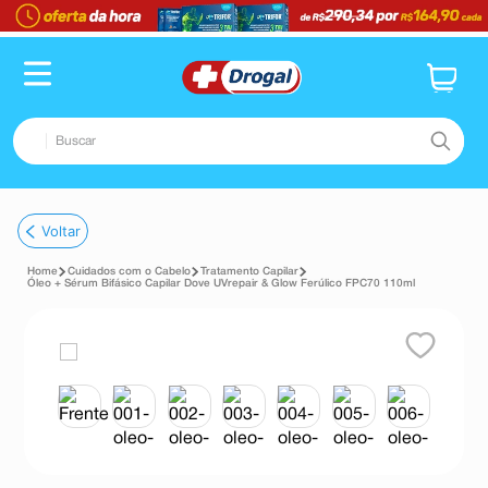
Buscar
TERMOS MAIS BUSCADOS
Voltar
1
º
fralda
Cuidados com o Cabelo
Tratamento Capilar
2
º
pampers confort sec max
Óleo + Sérum Bifásico Capilar Dove UVrepair & Glow Ferúlico FPC70 110ml
3
º
dipirona
4
º
lenço umedecido
5
º
tadalafila
6
º
desodorante
7
º
minoxidil