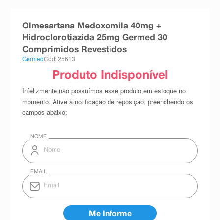
8
º
teste gravidez
Olmesartana Medoxomila 40mg +
9
º
esmalte
Hidroclorotiazida 25mg Germed 30
10
º
absorvente
Comprimidos Revestidos
Germed
Cód: 25613