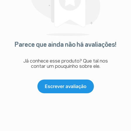
Reações raras (ocorrem entre 0,01% e 0,1% dos
pacientes que utilizam este medicamento): inflamação
das glândulas salivares, diminuição de todas as células
do sangue e plaquetas ou de apenas algumas delas,
inquietação, visão embaçada ou transitoriamente
amarela, inflamação do pâncreas, icterícia (coloração
amarela intensa dos olhos, com urina marrom e fezes
brancas), vasculite, reações anafiláticas, necrólise
epidérmica tóxica, febre, problemas respiratórios
Parece que ainda não há avaliações!
(incluindo pneumonite e edema pulmonar), cãibras,
dores musculares, pancreatite, edema periférico,
diarreia, disfunção renal, nefrite intersticial.
Já conhece esse produto? Que tal nos
Reações de frequência desconhecida: Câncer de pele
contar um pouquinho sobre ele.
não-melanoma (carcinoma basocelular e carcinoma de
células escamosas).
Reações de hipersensibilidade à hidroclorotiazida
podem ocorrer em pessoas com ou sem histórico de
Escrever avaliação
alergia ou asma brônquica, mas são mais prováveis
naquelas com tal histórico.
Também foram relatados raros casos de inchaço do
rosto (ocorrem em menos de 0,01% dos pacientes que
utilizam este medicamento) com o uso da olmesartana
medoxomila ou da combinação olmesartana
medoxomilahidroclorotiazida.
Caso você apresente diarreia forte e duradoura que leve