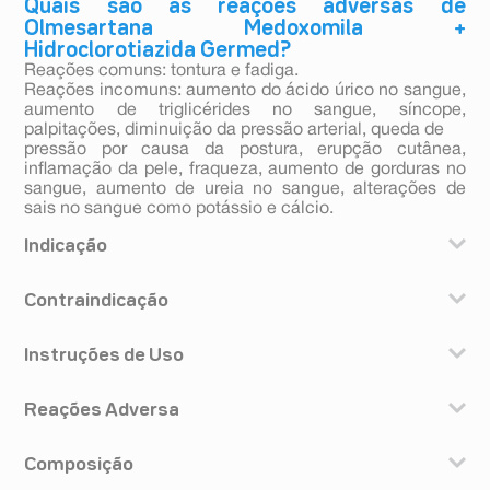
Quais são as reações adversas de
Olmesartana Medoxomila +
Hidroclorotiazida Germed?
Reações comuns: tontura e fadiga.
Reações incomuns: aumento do ácido úrico no sangue,
aumento de triglicérides no sangue, síncope,
palpitações, diminuição da pressão arterial, queda de
pressão por causa da postura, erupção cutânea,
inflamação da pele, fraqueza, aumento de gorduras no
sangue, aumento de ureia no sangue, alterações de
sais no sangue como potássio e cálcio.
Indicação
Olmesartana medoxomila + hidroclorotiazida) é
Contraindicação
indicado para o tratamento da pressão arterial alta, ou
seja, a pressão cujas medidas estejam acima de 140
Você não deve usar olmesartana medoxomila +
mm Hg (pressão “alta” ou sistólica) ou 90 mm Hg
Instruções de Uso
hidroclorotiazida se for alérgico ou sensível a qualquer
(pressão “baixa” ou diastólica).
componente deste produto ou a outros medicamentos
O comprimido deve ser engolido inteiro, com água
derivados da sulfonamida (grupo de antibióticos, por
Reações Adversa
potável, uma vez ao dia. Não é recomendada a
haver semelhança entre essa substância e a
administração de mais de um comprimido ao dia. Para
hidroclorotiazida); durante a gravidez; se sofrer de
Assim como com qualquer medicamento, podem
pacientes que necessitam de redução adicional da
insuficiência renal grave ou de diminuição da
Composição
aparecer alguns efeitos indesejáveis durante o uso de
pressão arterial, a dose pode ser aumentada em
quantidade de urina (anúria).
olmesartana medoxomila + hidroclorotiazida. A seguir