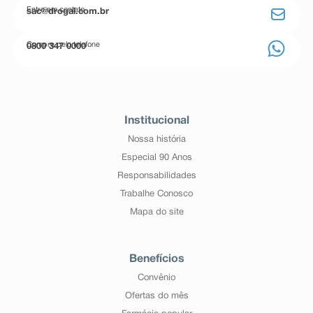
Entre em contato
sac@drogal.com.br
Compre pelo telefone
0800 347 0000
Institucional
Nossa história
Especial 90 Anos
Responsabilidades
Trabalhe Conosco
Mapa do site
Benefícios
Convênio
Ofertas do mês