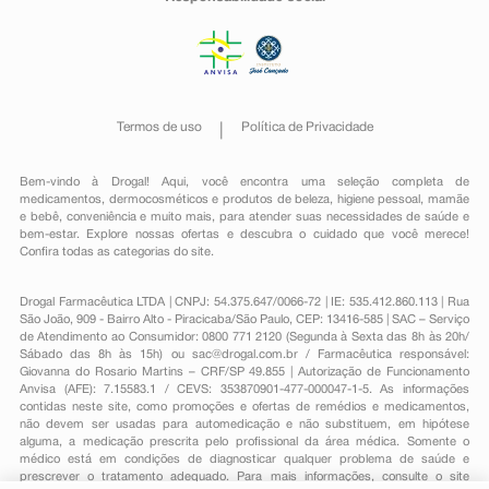
Termos de uso
Política de Privacidade
Bem-vindo à Drogal! Aqui, você encontra uma seleção completa de
medicamentos
,
dermocosméticos e produtos de beleza
,
higiene pessoal
,
mamãe
e bebê
,
conveniência
e muito mais, para atender suas necessidades de saúde e
bem-estar. Explore nossas ofertas e descubra o cuidado que você merece!
Confira todas as categorias do site.
Drogal Farmacêutica LTDA | CNPJ: 54.375.647/0066-72 | IE: 535.412.860.113 | Rua
São João, 909 - Bairro Alto - Piracicaba/São Paulo, CEP: 13416-585 | SAC – Serviço
de Atendimento ao Consumidor: 0800 771 2120 (Segunda à Sexta das 8h às 20h/
Sábado das 8h às 15h) ou
sac@drogal.com.br
/ Farmacêutica responsável:
Giovanna do Rosario Martins – CRF/SP 49.855 | Autorização de Funcionamento
Anvisa (AFE): 7.15583.1 / CEVS: 353870901-477-000047-1-5. As informações
contidas neste site, como promoções e ofertas de remédios e medicamentos,
não devem ser usadas para automedicação e não substituem, em hipótese
alguma, a medicação prescrita pelo profissional da área médica. Somente o
médico está em condições de diagnosticar qualquer problema de saúde e
prescrever o tratamento adequado. Para mais informações, consulte o site