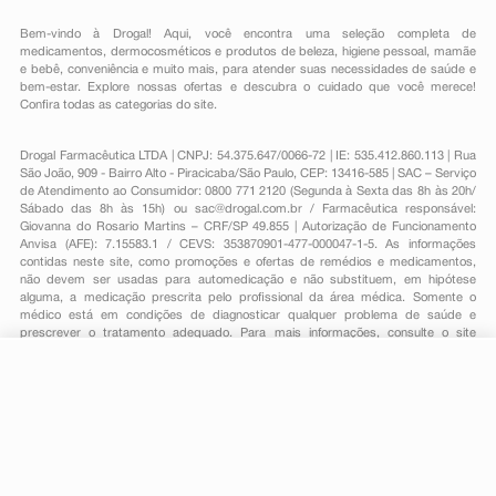
Bem-vindo à Drogal! Aqui, você encontra uma seleção completa de
medicamentos
,
dermocosméticos e produtos de beleza
,
higiene pessoal
,
mamãe
e bebê
,
conveniência
e muito mais, para atender suas necessidades de saúde e
bem-estar. Explore nossas ofertas e descubra o cuidado que você merece!
Confira todas as categorias do site.
Drogal Farmacêutica LTDA | CNPJ: 54.375.647/0066-72 | IE: 535.412.860.113 | Rua
São João, 909 - Bairro Alto - Piracicaba/São Paulo, CEP: 13416-585 | SAC – Serviço
de Atendimento ao Consumidor: 0800 771 2120 (Segunda à Sexta das 8h às 20h/
Sábado das 8h às 15h) ou
sac@drogal.com.br
/ Farmacêutica responsável:
Giovanna do Rosario Martins – CRF/SP 49.855 | Autorização de Funcionamento
Anvisa (AFE): 7.15583.1 / CEVS: 353870901-477-000047-1-5. As informações
contidas neste site, como promoções e ofertas de remédios e medicamentos,
não devem ser usadas para automedicação e não substituem, em hipótese
alguma, a medicação prescrita pelo profissional da área médica. Somente o
médico está em condições de diagnosticar qualquer problema de saúde e
prescrever o tratamento adequado. Para mais informações, consulte o site
Anvisa. As fotos contidas em nosso site são meramente ilustrativas. Promoções e
preços são válidos apenas para compras on-line, caso haja disponibilidade e
R$ 62,68
estão sujeitos a alterações no decorrer do dia. Todos os direitos reservados.
-
+
R$ 39,09
Comprar
Em
1
x
R$ 39,09
Powered by