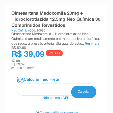
8
º
teste gravidez
Olmesartana Medoxomila 20mg +
9
º
absorvente
Hidroclorotiazida 12,5mg Neo Química 30
10
º
shampoo
Comprimidos Revestidos
Neo Química
Cód: 10990
Olmesartana Medoxomila + Hidroclorotiazida Neo
Química é um medicamento anti-hipertensivo e diurético,
que reduz a pressão arterial alta quando está...
Ver mais
R$ 62,68
R$ 39,09
38
% OFF
1
X de
R$ 39,09
s/ juros no cartão
Não sei meu CEP