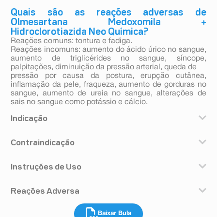
Quais são as reações adversas de
Olmesartana Medoxomila +
Hidroclorotiazida Neo Química?
Reações comuns: tontura e fadiga.
Reações incomuns: aumento do ácido úrico no sangue,
aumento de triglicérides no sangue, síncope,
palpitações, diminuição da pressão arterial, queda de
pressão por causa da postura, erupção cutânea,
inflamação da pele, fraqueza, aumento de gorduras no
sangue, aumento de ureia no sangue, alterações de
sais no sangue como potássio e cálcio.
Indicação
A associação de olmesartana medoxomila +
Contraindicação
hidroclorotiazida é indicada para o tratamento da
pressão arterial alta, ou seja, a pressão cujas medidas
Você não deve usar olmesartana medoxomila +
estejam acima de 140mmHg (pressão “alta” ou
Instruções de Uso
hidroclorotiazida se for alérgico ou sensível a qualquer
sistólica) ou 90mmHg (pressão “baixa” ou diastólica).
componente deste produto ou a outros medicamentos
O comprimido revestido deve ser engolido inteiro, com
derivados da sulfonamida (grupo de antibióticos - por
Reações Adversa
água potável, uma vez ao dia. Não é recomendada a
haver semelhança entre essa substância e a
administração de mais de um comprimido ao dia. Para
hidroclorotiazida); durante a gravidez; se sofrer de
Assim como com qualquer medicamento, podem
pacientes que necessitam de redução adicional da
insuficiência renal grave ou de diminuição da
Baixar Bula
aparecer alguns efeitos indesejáveis durante o uso de