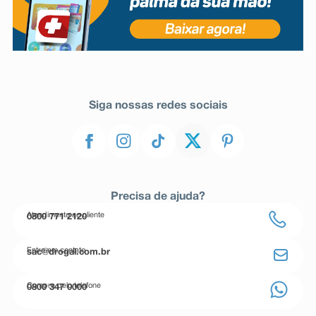
Siga nossas redes sociais
Precisa de ajuda?
Atendimento ao cliente
0800 771 2120
Entre em contato
sac@drogal.com.br
Compre pelo telefone
0800 347 0000