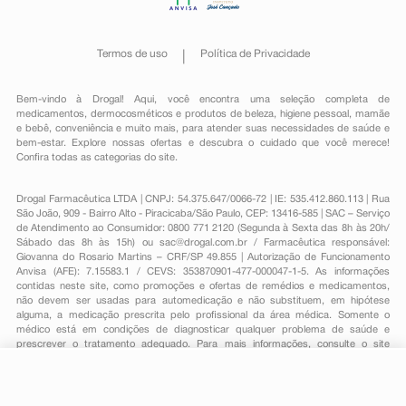
Termos de uso
Política de Privacidade
Bem-vindo à Drogal! Aqui, você encontra uma seleção completa de
medicamentos
,
dermocosméticos e produtos de beleza
,
higiene pessoal
,
mamãe
e bebê
,
conveniência
e muito mais, para atender suas necessidades de saúde e
bem-estar. Explore nossas ofertas e descubra o cuidado que você merece!
Confira todas as categorias do site.
Drogal Farmacêutica LTDA | CNPJ: 54.375.647/0066-72 | IE: 535.412.860.113 | Rua
São João, 909 - Bairro Alto - Piracicaba/São Paulo, CEP: 13416-585 | SAC – Serviço
de Atendimento ao Consumidor: 0800 771 2120 (Segunda à Sexta das 8h às 20h/
Sábado das 8h às 15h) ou
sac@drogal.com.br
/ Farmacêutica responsável:
Giovanna do Rosario Martins – CRF/SP 49.855 | Autorização de Funcionamento
Anvisa (AFE): 7.15583.1 / CEVS: 353870901-477-000047-1-5. As informações
contidas neste site, como promoções e ofertas de remédios e medicamentos,
não devem ser usadas para automedicação e não substituem, em hipótese
alguma, a medicação prescrita pelo profissional da área médica. Somente o
médico está em condições de diagnosticar qualquer problema de saúde e
prescrever o tratamento adequado. Para mais informações, consulte o site
Anvisa. As fotos contidas em nosso site são meramente ilustrativas. Promoções e
preços são válidos apenas para compras on-line, caso haja disponibilidade e
R$ 71,44
estão sujeitos a alterações no decorrer do dia. Todos os direitos reservados.
-
+
R$ 32,09
Comprar