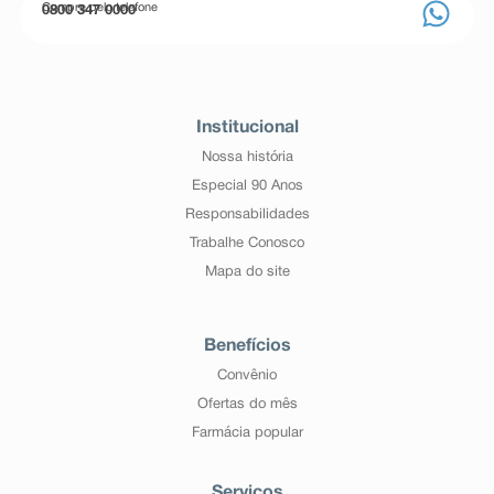
Compre pelo telefone
0800 347 0000
Institucional
Nossa história
Especial 90 Anos
Responsabilidades
Trabalhe Conosco
Mapa do site
Benefícios
Convênio
Ofertas do mês
Farmácia popular
Serviços