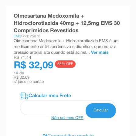
8
º
teste gravidez
Olmesartana Medoxomila +
9
º
absorvente
Hidroclorotiazida 40mg + 12,5mg EMS 30
10
º
shampoo
Comprimidos Revestidos
EMS
Cód: 25078
Olmesartana Medoxomila + Hidroclorotiazida EMS é um
medicamento anti-hipertensivo e diurético, que reduz a
pressão arterial alta quando está acima...
Ver mais
R$ 71,44
R$ 32,09
55
% OFF
1
X de
R$ 32,09
s/ juros no cartão
Não sei meu CEP