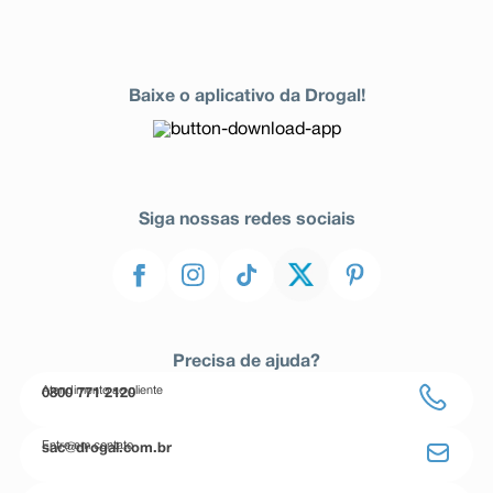
Baixe o aplicativo da Drogal!
Siga nossas redes sociais
Precisa de ajuda?
Atendimento ao cliente
0800 771 2120
Entre em contato
sac@drogal.com.br