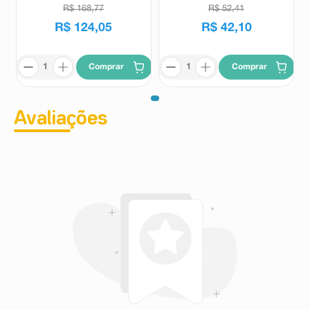
R$
168
,
77
R$
52
,
41
R$
124
,
05
R$
42
,
10
Comprar
Comprar
Avaliações