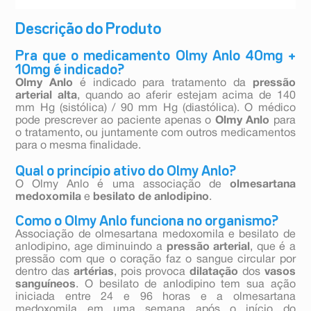
Descrição do Produto
Pra que o medicamento Olmy Anlo 40mg +
10mg é indicado?
Olmy Anlo
é indicado para tratamento da
pressão
arterial alta
, quando ao aferir estejam acima de 140
mm Hg (sistólica) / 90 mm Hg (diastólica). O médico
pode prescrever ao paciente apenas o
Olmy Anlo
para
o tratamento, ou juntamente com outros medicamentos
para o mesma finalidade.
Qual o princípio ativo do Olmy Anlo?
O Olmy Anlo é uma associação de
olmesartana
medoxomila
e
besilato de anlodipino
.
Como o Olmy Anlo funciona no organismo?
Associação de olmesartana medoxomila e besilato de
anlodipino, age diminuindo a
pressão arterial
, que é a
pressão com que o coração faz o sangue circular por
dentro das
artérias
, pois provoca
dilatação
dos
vasos
sanguíneos
. O besilato de anlodipino tem sua ação
iniciada entre 24 e 96 horas e a olmesartana
medoxomila em uma semana após o início do