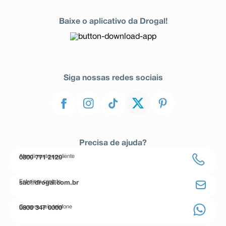
Baixe o aplicativo da Drogal!
Siga nossas redes sociais
Precisa de ajuda?
Atendimento ao cliente
0800 771 2120
Entre em contato
sac@drogal.com.br
Compre pelo telefone
0800 347 0000