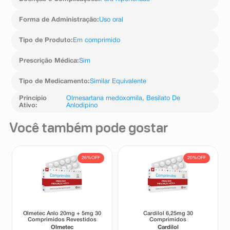
Forma de Administração
:
Uso oral
Tipo de Produto
:
Em comprimido
Prescrição Médica
:
Sim
Tipo de Medicamento
:
Similar Equivalente
Princípio
Olmesartana medoxomila
,
Besilato De
Ativo
:
Anlodipino
Você também pode gostar
26%
OFF
20%
OFF
Olmetec Anlo 20mg + 5mg 30
Cardilol 6,25mg 30
Comprimidos Revestidos
Comprimidos
Olmetec
Cardilol