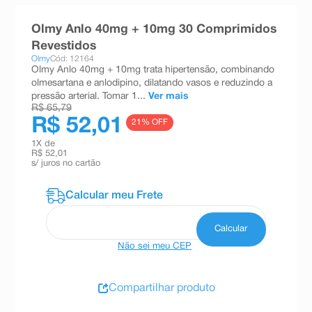
8
º
teste gravidez
Olmy Anlo 40mg + 10mg 30 Comprimidos
9
º
esmalte
Revestidos
Olmy
Cód: 12164
10
º
absorvente
Olmy Anlo 40mg + 10mg trata hipertensão, combinando
olmesartana e anlodipino, dilatando vasos e reduzindo a
pressão arterial. Tomar 1...
Ver mais
R$ 65,79
R$ 52,01
21
% OFF
1
X de
R$ 52,01
s/ juros no cartão
Não sei meu CEP
Compartilhar produto