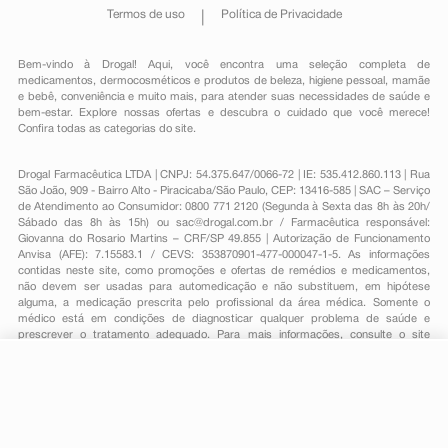
Termos de uso
Política de Privacidade
Bem-vindo à Drogal! Aqui, você encontra uma seleção completa de
medicamentos
,
dermocosméticos e produtos de beleza
,
higiene pessoal
,
mamãe
e bebê
,
conveniência
e muito mais, para atender suas necessidades de saúde e
bem-estar. Explore nossas ofertas e descubra o cuidado que você merece!
Confira todas as categorias do site.
Drogal Farmacêutica LTDA | CNPJ: 54.375.647/0066-72 | IE: 535.412.860.113 | Rua
São João, 909 - Bairro Alto - Piracicaba/São Paulo, CEP: 13416-585 | SAC – Serviço
de Atendimento ao Consumidor: 0800 771 2120 (Segunda à Sexta das 8h às 20h/
Sábado das 8h às 15h) ou
sac@drogal.com.br
/ Farmacêutica responsável:
Giovanna do Rosario Martins – CRF/SP 49.855 | Autorização de Funcionamento
Anvisa (AFE): 7.15583.1 / CEVS: 353870901-477-000047-1-5. As informações
contidas neste site, como promoções e ofertas de remédios e medicamentos,
não devem ser usadas para automedicação e não substituem, em hipótese
alguma, a medicação prescrita pelo profissional da área médica. Somente o
médico está em condições de diagnosticar qualquer problema de saúde e
prescrever o tratamento adequado. Para mais informações, consulte o site
Anvisa. As fotos contidas em nosso site são meramente ilustrativas. Promoções e
preços são válidos apenas para compras on-line, caso haja disponibilidade e
R$ 65,79
estão sujeitos a alterações no decorrer do dia. Todos os direitos reservados.
-
+
R$ 52,01
Comprar
Em
1
x
R$ 52,01
Powered by