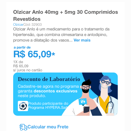
8
º
absorvente
Olzicar Anlo 40mg + 5mg 30 Comprimidos
9
º
teste gravidez
Revestidos
Olzicar
Cód: 32903
10
º
esmalte
Olzicar Anlo é um medicamento para o tratamento da
hipertensão, que combina olmesartana e anlodipino,
promove a dilatação dos vasos...
Ver mais
a partir de
R$ 65,09
*
1
X de
R$ 65,09
s/ juros no cartão
Desconto de Laboratório
Cadastre-se agora no programa e
garanta
descontos exclusivos
neste produto.
Produto participante do
Programa HYPERA.
Saiba mais