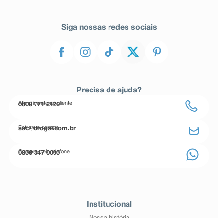
Siga nossas redes sociais
Precisa de ajuda?
Atendimento ao cliente
0800 771 2120
Entre em contato
sac@drogal.com.br
Compre pelo telefone
0800 347 0000
Institucional