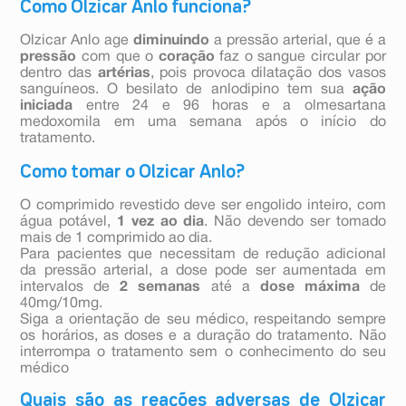
Como Olzicar Anlo funciona?
Olzicar Anlo age
diminuindo
a pressão arterial, que é a
pressão
com que o
coração
faz o sangue circular por
dentro das
artérias
, pois provoca dilatação dos vasos
sanguíneos. O besilato de anlodipino tem sua
ação
iniciada
entre 24 e 96 horas e a olmesartana
medoxomila em uma semana após o início do
tratamento.
Como tomar o Olzicar Anlo?
O comprimido revestido deve ser engolido inteiro, com
água potável,
1 vez ao dia
. Não devendo ser tomado
mais de 1 comprimido ao dia.
Para pacientes que necessitam de redução adicional
da pressão arterial, a dose pode ser aumentada em
intervalos de
2 semanas
até a
dose máxima
de
40mg/10mg.
Siga a orientação de seu médico, respeitando sempre
os horários, as doses e a duração do tratamento. Não
interrompa o tratamento sem o conhecimento do seu
médico
Quais são as reações adversas de Olzicar