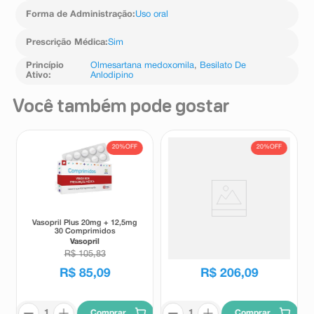
continuação do tratamento. O uso de Olzicar Anlo, pode
raramente, causar aumento dos níveis de potássio no
Forma de Administração
:
Uso oral
sangue. Procure o médico para avaliação da
necessidade de monitoramento dos níveis sanguíneos.
Prescrição Médica
:
Sim
Informe ao seu médico, cirurgião-dentista ou
farmacêutico o aparecimento de reações indesejáveis
Princípio
Olmesartana medoxomila
,
Besilato De
Ativo
:
Anlodipino
pelo uso do medicamento. Informe também à empresa
através do seu serviço de atendimento.
Você também pode gostar
20%
OFF
20%
OFF
Vasopril Plus 20mg + 12,5mg
Aradois H 100mg + 25mg 90
30 Comprimidos
Comprimidos Revestidos
Vasopril
Aradois
R$
105
,
83
R$
256
,
18
R$
85
,
09
R$
206
,
09
Comprar
Comprar