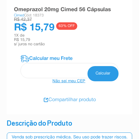
8
º
absorvente
Omeprazol 20mg Cimed 56 Cápsulas
Cimed
Cód: 18373
9
º
teste gravidez
R$ 42,37
R$ 15,79
63
% OFF
10
º
esmalte
1
X de
R$ 15,79
s/ juros no cartão
Não sei meu CEP
Compartilhar produto
Descrição do Produto
Venda sob prescrição médica. Seu uso pode trazer riscos.