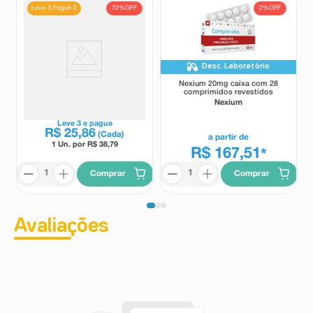
72%
OFF
2%
OFF
Leve 3 Pague 2
Desc. Laboratório
Lansoprazol 30mg Germed 28
Nexium 20mg caixa com 28
Cápsulas
comprimidos revestidos
Germed
Nexium
Leve
3
e pague
R$
25
,
86
(Cada)
a partir de
1 Un. por R$
38,79
R$ 167,51
*
Comprar
Comprar
Avaliações