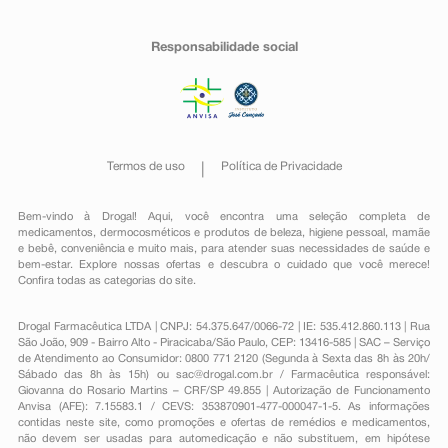
Responsabilidade social
Termos de uso
Política de Privacidade
Bem-vindo à Drogal! Aqui, você encontra uma seleção completa de
medicamentos
,
dermocosméticos e produtos de beleza
,
higiene pessoal
,
mamãe
e bebê
,
conveniência
e muito mais, para atender suas necessidades de saúde e
bem-estar. Explore nossas ofertas e descubra o cuidado que você merece!
Confira todas as categorias do site.
Drogal Farmacêutica LTDA | CNPJ: 54.375.647/0066-72 | IE: 535.412.860.113 | Rua
São João, 909 - Bairro Alto - Piracicaba/São Paulo, CEP: 13416-585 | SAC – Serviço
de Atendimento ao Consumidor: 0800 771 2120 (Segunda à Sexta das 8h às 20h/
Sábado das 8h às 15h) ou
sac@drogal.com.br
/ Farmacêutica responsável:
Giovanna do Rosario Martins – CRF/SP 49.855 | Autorização de Funcionamento
Anvisa (AFE): 7.15583.1 / CEVS: 353870901-477-000047-1-5. As informações
contidas neste site, como promoções e ofertas de remédios e medicamentos,
não devem ser usadas para automedicação e não substituem, em hipótese