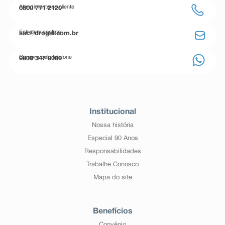
Atendimento ao cliente
0800 771 2120
Entre em contato
sac@drogal.com.br
Compre pelo telefone
0800 347 0000
Institucional
Nossa história
Especial 90 Anos
Responsabilidades
Trabalhe Conosco
Mapa do site
Benefícios