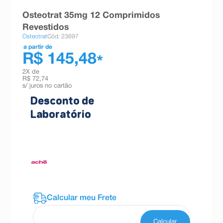
8
º
teste gravidez
Osteotrat 35mg 12 Comprimidos
Revestidos
9
º
absorvente
Osteotrat
Cód: 23697
10
º
shampoo
a partir de
R$ 145,48
*
2
X de
R$ 72,74
s/ juros no cartão
Desconto de
Laboratório
Cadastre-se agora no programa e
garanta
descontos exclusivos
neste produto.
Produto participante do
Programa ACHE.
Saiba mais