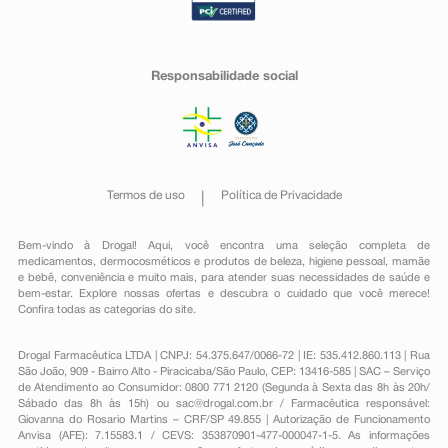
Responsabilidade social
Termos de uso
Política de Privacidade
Bem-vindo à Drogal! Aqui, você encontra uma seleção completa de
medicamentos
,
dermocosméticos e produtos de beleza
,
higiene pessoal
,
mamãe
e bebê
,
conveniência
e muito mais, para atender suas necessidades de saúde e
bem-estar. Explore nossas ofertas e descubra o cuidado que você merece!
Confira todas as categorias do site.
Drogal Farmacêutica LTDA | CNPJ: 54.375.647/0066-72 | IE: 535.412.860.113 | Rua
São João, 909 - Bairro Alto - Piracicaba/São Paulo, CEP: 13416-585 | SAC – Serviço
de Atendimento ao Consumidor: 0800 771 2120 (Segunda à Sexta das 8h às 20h/
Sábado das 8h às 15h) ou
sac@drogal.com.br
/ Farmacêutica responsável:
Giovanna do Rosario Martins – CRF/SP 49.855 | Autorização de Funcionamento
Anvisa (AFE): 7.15583.1 / CEVS: 353870901-477-000047-1-5. As informações