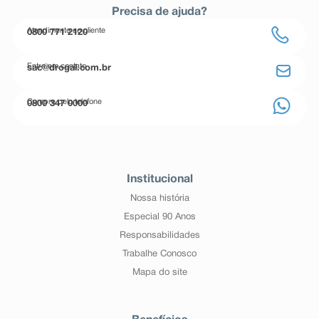
Precisa de ajuda?
Atendimento ao cliente
0800 771 2120
Entre em contato
sac@drogal.com.br
Compre pelo telefone
0800 347 0000
Institucional
Nossa história
Especial 90 Anos
Responsabilidades
Trabalhe Conosco
Mapa do site