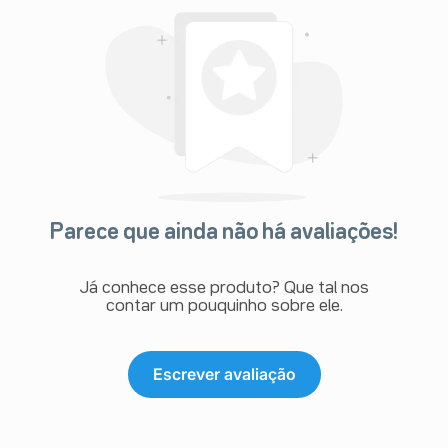
evolui com áreas avermelhadas semelhante a uma
grande queimadura) e vasculite (inflamação da parede
do vaso sanguíneo) leucocitoclástica. Perda de cabelo.
Distúrbios do sistema imunológico
Reação anafilática (reação alérgica grave e imediata).
Distúrbios hepatobiliares
Distúrbios hepáticos graves. Na maioria dos casos
relatados os pacientes também foram tratados com
outros produtos conhecidos por causar distúrbios
hepáticos.
Durante a experiência pós-comercialização, as
seguintes reações foram relatadas:
Raros: fraturas subtrocantérica atípica e femorais
Parece que ainda não há avaliações!
diafisárias (reação adversa da classe do bisfosfonato).
Muito raros: osteonecrose do canal auditivo externo
(reação adversa da classe do bisfosfonato).
Já conhece esse produto? Que tal nos
Informe ao seu médico, cirurgião-dentista ou
contar um pouquinho sobre ele.
farmacêutico o aparecimento de reações indesejáveis
pelo uso do medicamento. Informe também à empresa
através do seu serviço de atendimento.
Escrever avaliação