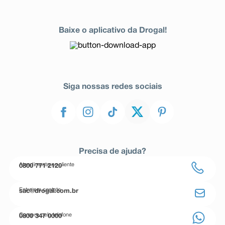
Baixe o aplicativo da Drogal!
Siga nossas redes sociais
Precisa de ajuda?
Atendimento ao cliente
0800 771 2120
Entre em contato
sac@drogal.com.br
Compre pelo telefone
0800 347 0000