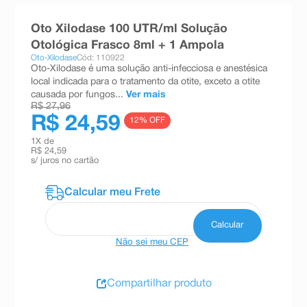
8
º
teste gravidez
Oto Xilodase 100 UTR/ml Solução
9
º
absorvente
Otológica Frasco 8ml + 1 Ampola
Oto-Xilodase
Cód: 110922
10
º
shampoo
Oto-Xilodase é uma solução anti-infecciosa e anestésica
local indicada para o tratamento da otite, exceto a otite
causada por fungos...
Ver mais
R$ 27,96
R$ 24,59
12
% OFF
1
X de
R$ 24,59
s/ juros no cartão
Não sei meu CEP
Compartilhar produto