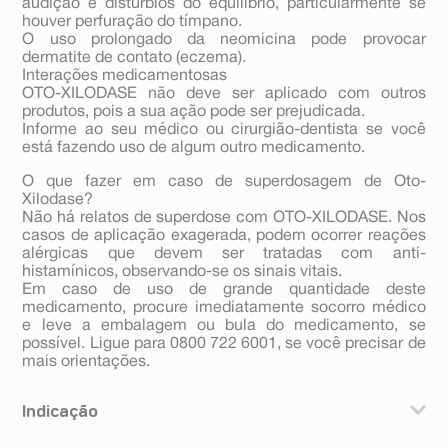
audição e distúrbios do equilíbrio, particularmente se
houver perfuração do tímpano.
O uso prolongado da neomicina pode provocar
dermatite de contato (eczema).
Interações medicamentosas
OTO-XILODASE não deve ser aplicado com outros
produtos, pois a sua ação pode ser prejudicada.
Informe ao seu médico ou cirurgião-dentista se você
está fazendo uso de algum outro medicamento.
O que fazer em caso de superdosagem de Oto-
Xilodase?
Não há relatos de superdose com OTO-XILODASE. Nos
casos de aplicação exagerada, podem ocorrer reações
alérgicas que devem ser tratadas com anti-
histamínicos, observando-se os sinais vitais.
Em caso de uso de grande quantidade deste
medicamento, procure imediatamente socorro médico
e leve a embalagem ou bula do medicamento, se
possível. Ligue para 0800 722 6001, se você precisar de
mais orientações.
Indicação
OTO-XTLODASE é indicado no tratamento da otite,