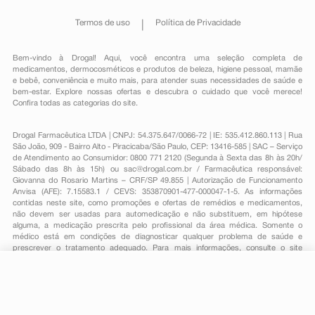
Termos de uso
Política de Privacidade
Bem-vindo à Drogal! Aqui, você encontra uma seleção completa de
medicamentos
,
dermocosméticos e produtos de beleza
,
higiene pessoal
,
mamãe
e bebê
,
conveniência
e muito mais, para atender suas necessidades de saúde e
bem-estar. Explore nossas ofertas e descubra o cuidado que você merece!
Confira todas as categorias do site.
Drogal Farmacêutica LTDA | CNPJ: 54.375.647/0066-72 | IE: 535.412.860.113 | Rua
São João, 909 - Bairro Alto - Piracicaba/São Paulo, CEP: 13416-585 | SAC – Serviço
de Atendimento ao Consumidor: 0800 771 2120 (Segunda à Sexta das 8h às 20h/
Sábado das 8h às 15h) ou
sac@drogal.com.br
/ Farmacêutica responsável:
Giovanna do Rosario Martins – CRF/SP 49.855 | Autorização de Funcionamento
Anvisa (AFE): 7.15583.1 / CEVS: 353870901-477-000047-1-5. As informações
contidas neste site, como promoções e ofertas de remédios e medicamentos,
não devem ser usadas para automedicação e não substituem, em hipótese
alguma, a medicação prescrita pelo profissional da área médica. Somente o
médico está em condições de diagnosticar qualquer problema de saúde e
prescrever o tratamento adequado. Para mais informações, consulte o site
Anvisa. As fotos contidas em nosso site são meramente ilustrativas. Promoções e
preços são válidos apenas para compras on-line, caso haja disponibilidade e
R$ 27,96
estão sujeitos a alterações no decorrer do dia. Todos os direitos reservados.
-
+
R$ 24,59
Comprar
Em
1
x
R$ 24,59
Powered by