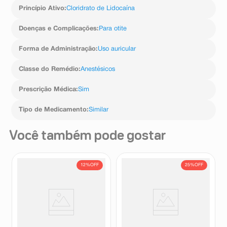
Princípio Ativo
:
Cloridrato de Lidocaína
Doenças e Complicações
:
Para otite
Forma de Administração
:
Uso auricular
Classe do Remédio
:
Anestésicos
Prescrição Médica
:
Sim
Tipo de Medicamento
:
Similar
Você também pode gostar
12%
OFF
25%
OFF
Oto Xilodase 100 UTR/ml
Gelo-Bio Pomada 20g
Solução Otológica Frasco 8ml