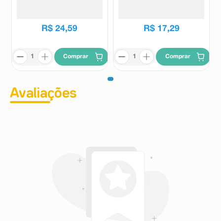
+ 1 Ampola
Oto-Xilodase
Gelo-Bio
R$
27
,
96
R$
23
,
18
R$
24
,
59
R$
17
,
29
Comprar
Comprar
Avaliações