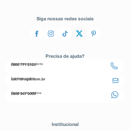
Siga nossas redes sociais
Precisa de ajuda?
Atendimento ao cliente
0800 771 2120
Entre em contato
sac@drogal.com.br
Compre pelo telefone
0800 347 0000
Institucional