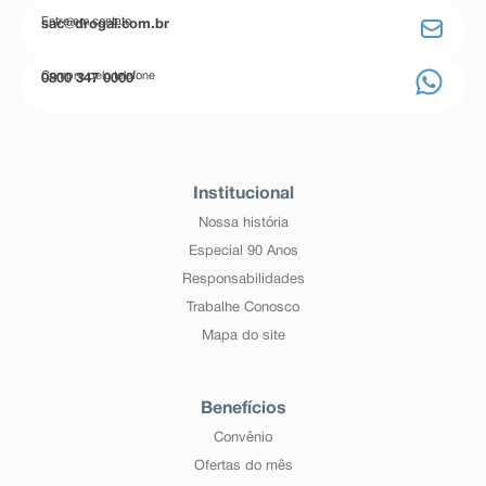
Entre em contato
sac@drogal.com.br
Compre pelo telefone
0800 347 0000
Institucional
Nossa história
Especial 90 Anos
Responsabilidades
Trabalhe Conosco
Mapa do site
Benefícios
Convênio
Ofertas do mês