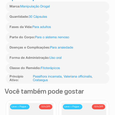
Marca
:
Manipulação Drogal
Quantidade
:
30 Cápsulas
Fases da Vida
:
Para adultos
Parte do Corpo
:
Para o sistema nervoso
Doenças e Complicações
:
Para ansiedade
Forma de Administração
:
Uso oral
Classe do Remédio
:
Fitoterápicos
Princípio
Passiflora incarnata
,
Valeriana officinalis
,
Ativo
:
Crataegus
Você também pode gostar
15%
OFF
15%
OFF
Leve + Pague -
Leve + Pague -