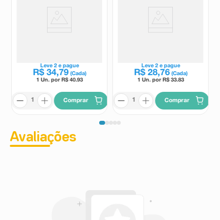
Orlistat 120mg 30 Cápsulas
Composto Nutrição e
Crescimento Capilar 60
Cápsulas
Manipulação Drogal
Manipulação Drogal
Leve
2
e pague
Leve
2
e pague
R$
34
,
79
R$
28
,
76
(Cada)
(Cada)
1 Un. por R$
40.93
1 Un. por R$
33.83
Comprar
Comprar
Avaliações