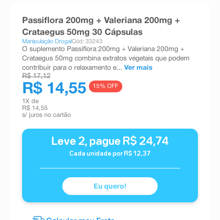
8
º
absorvente
Passiflora 200mg + Valeriana 200mg +
9
º
teste gravidez
Crataegus 50mg 30 Cápsulas
Manipulação Drogal
Cód: 33243
10
º
esmalte
O suplemento Passiflora 200mg + Valeriana 200mg +
Crataegus 50mg combina extratos vegetais que podem
contribuir para o relaxamento e...
Ver mais
R$ 17,12
R$ 14,55
15
% OFF
1
X de
R$ 14,55
s/ juros no cartão
Leve
2
, pague
R$
24
,
74
Cada unidade por
R$
12
,
37
Eu quero!