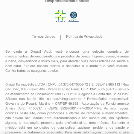
Responsabilidade social
Termos de uso
Política de Privacidade
Bem-vindo à Drogal! Aqui, você encontra uma seleção completa de
medicamentos
,
dermocosméticos e produtos de beleza
,
higiene pessoal
,
mamãe
e bebê
,
conveniência
e muito mais, para atender suas necessidades de saúde e
bem-estar. Explore nossas ofertas e descubra o cuidado que você merece!
Confira todas as categorias do site.
Drogal Farmacêutica LTDA | CNPJ: 54.375.647/0066-72 | IE: 535.412.860.113 | Rua
São João, 909 - Bairro Alto - Piracicaba/São Paulo, CEP: 13416-585 | SAC – Serviço
de Atendimento ao Consumidor: 0800 771 2120 (Segunda à Sexta das 8h às 20h/
Sábado das 8h às 15h) ou
sac@drogal.com.br
/ Farmacêutica responsável:
Giovanna do Rosario Martins – CRF/SP 49.855 | Autorização de Funcionamento
Anvisa (AFE): 7.15583.1 / CEVS: 353870901-477-000047-1-5. As informações
contidas neste site, como promoções e ofertas de remédios e medicamentos,
não devem ser usadas para automedicação e não substituem, em hipótese
alguma, a medicação prescrita pelo profissional da área médica. Somente o
médico está em condições de diagnosticar qualquer problema de saúde e
prescrever o tratamento adequado. Para mais informações, consulte o site