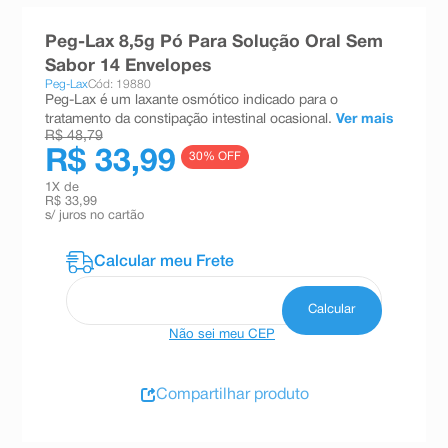
8
º
teste gravidez
Peg-Lax 8,5g Pó Para Solução Oral Sem
9
º
esmalte
Sabor 14 Envelopes
Peg-Lax
Cód: 19880
10
º
absorvente
Peg-Lax é um laxante osmótico indicado para o
tratamento da constipação intestinal ocasional.
Ver mais
R$ 48,79
R$ 33,99
30
% OFF
1
X de
R$ 33,99
s/ juros no cartão
Não sei meu CEP
Compartilhar produto