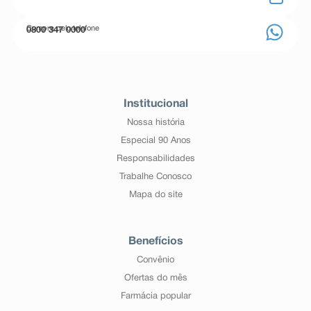
Compre pelo telefone
0800 347 0000
Institucional
Nossa história
Especial 90 Anos
Responsabilidades
Trabalhe Conosco
Mapa do site
Benefícios
Convênio
Ofertas do mês
Farmácia popular