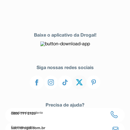
Baixe o aplicativo da Drogal!
Siga nossas redes sociais
Precisa de ajuda?
Atendimento ao cliente
0800 771 2120
Entre em contato
sac@drogal.com.br