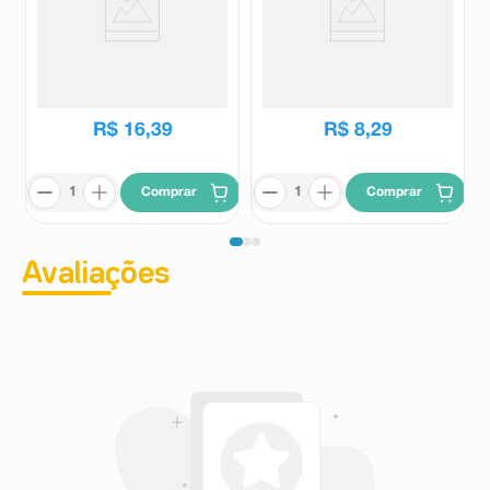
Óleo Mineral - União Química
Plesonax 20 Comprimidos
solução frasco com 100ml
Revestidos
União Química
Plesonax
R$
25
,
96
R$
11
,
00
R$
16
,
39
R$
8
,
29
Comprar
Comprar
Avaliações