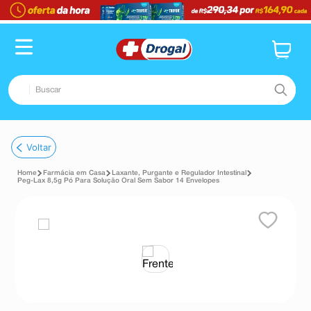
Buscar
TERMOS MAIS BUSCADOS
Voltar
1
º
fralda
Farmácia em Casa
Laxante, Purgante e Regulador Intestinal
2
º
pampers confort sec max
Peg-Lax 8,5g Pó Para Solução Oral Sem Sabor 14 Envelopes
3
º
dipirona
4
º
lenço umedecido
5
º
tadalafila
6
º
minoxidil
7
º
desodorante