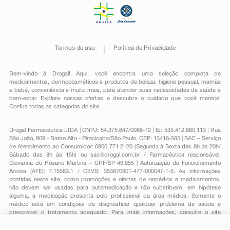
Termos de uso
Política de Privacidade
Bem-vindo à Drogal! Aqui, você encontra uma seleção completa de
medicamentos
,
dermocosméticos e produtos de beleza
,
higiene pessoal
,
mamãe
e bebê
,
conveniência
e muito mais, para atender suas necessidades de saúde e
bem-estar. Explore nossas ofertas e descubra o cuidado que você merece!
Confira todas as categorias do site.
Drogal Farmacêutica LTDA | CNPJ: 54.375.647/0066-72 | IE: 535.412.860.113 | Rua
São João, 909 - Bairro Alto - Piracicaba/São Paulo, CEP: 13416-585 | SAC – Serviço
de Atendimento ao Consumidor: 0800 771 2120 (Segunda à Sexta das 8h às 20h/
Sábado das 8h às 15h) ou
sac@drogal.com.br
/ Farmacêutica responsável:
Giovanna do Rosario Martins – CRF/SP 49.855 | Autorização de Funcionamento
Anvisa (AFE): 7.15583.1 / CEVS: 353870901-477-000047-1-5. As informações
contidas neste site, como promoções e ofertas de remédios e medicamentos,
não devem ser usadas para automedicação e não substituem, em hipótese
alguma, a medicação prescrita pelo profissional da área médica. Somente o
médico está em condições de diagnosticar qualquer problema de saúde e
prescrever o tratamento adequado. Para mais informações, consulte o site
Anvisa. As fotos contidas em nosso site são meramente ilustrativas. Promoções e
preços são válidos apenas para compras on-line, caso haja disponibilidade e