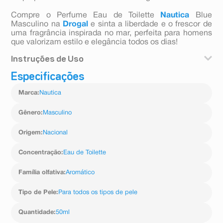
Compre o Perfume Eau de Toilette
Nautica
Blue
Masculino na
Drogal
e sinta a liberdade e o frescor de
uma fragrância inspirada no mar, perfeita para homens
que valorizam estilo e elegância todos os dias!
Instruções de Uso
Especificações
Borrife o perfume a uma distância de 15 cm da pele,
preferencialmente nos pontos de pulsação, como
Marca
:
Nautica
pulsos, pescoço e atrás das orelhas.
Use após o banho para melhor fixação da fragrância e
reaplique conforme necessário ao longo do dia.
Gênero
:
Masculino
Origem
:
Nacional
Concentração
:
Eau de Toilette
Família olfativa
:
Aromático
Tipo de Pele
:
Para todos os tipos de pele
Quantidade
:
50ml