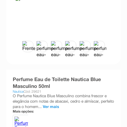
8
º
teste gravidez
9
º
esmalte
10
º
absorvente
Perfume Eau de Toilette Nautica Blue
Masculino 50ml
Nautica
Cód: 29621
O Perfume Nautica Blue Masculino combina frescor e
elegância com notas de abacaxi, cedro e almíscar, perfeito
para o homem...
Ver mais
Mais opções: