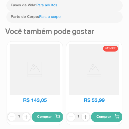
Fases da Vida
:
Para adultos
Parte do Corpo
:
Para o corpo
Você também pode gostar
51%
OFF
Desodorante Colônia
Deo Colônia Iconic I'Man
Feminino Eudora Diva
100ml
Esplêndida 100ml
Eudora
Ciclo
R$
109
,
99
R$
143
,
05
R$
53
,
99
Comprar
Comprar