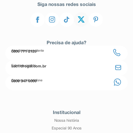
Siga nossas redes sociais
Precisa de ajuda?
Atendimento ao cliente
0800 771 2120
Entre em contato
sac@drogal.com.br
Compre pelo telefone
0800 347 0000
Institucional
Nossa história
Especial 90 Anos