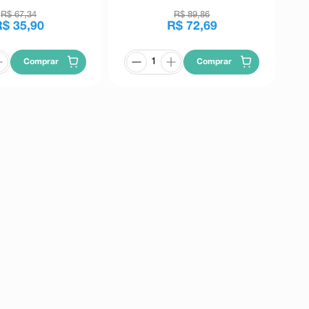
R$
67
,
34
R$
89
,
86
R$
35
,
90
R$
72
,
69
Comprar
Comprar