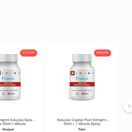
47%
OFF
19%
OFF
mg/ml Solução Spray
Solução Capilar Pant 50mg/ml
r 50ml + Válvula
50ml + 1 Válvula Spray
Revipel
Pant