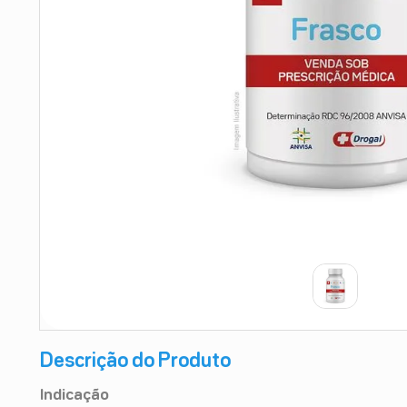
9
º
esmalte
10
º
absorvente
Descrição do Produto
Indicação