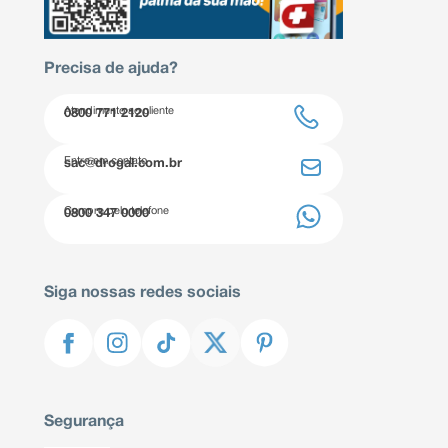
Precisa de ajuda?
Atendimento ao cliente
0800 771 2120
Entre em contato
sac@drogal.com.br
Compre pelo telefone
0800 347 0000
Siga nossas redes sociais
Segurança