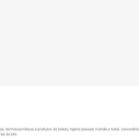
os
,
dermocosméticos e produtos de beleza
,
higiene pessoal
,
mamãe e bebê
,
conveniênc
ias do site.