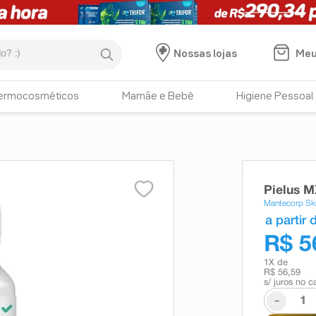
:)
Meu
Nossas lojas
ermocosméticos
Mamãe e Bebê
Higiene Pessoal
Pielus 
Mantecorp Sk
a partir 
R$ 5
1
X de
R$ 56,59
s/ juros no c
-