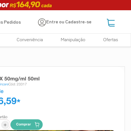
Entre ou Cadastre-se
s Pedidos
Conveniência
Manipulação
Ofertas
MX 50mg/ml 50ml
incare
Cód: 23317
de
6,59
*
artão
+
Comprar