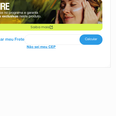
se no programa e garanta
 exclusivas
neste produto.
Saiba mais
Não sei meu CEP