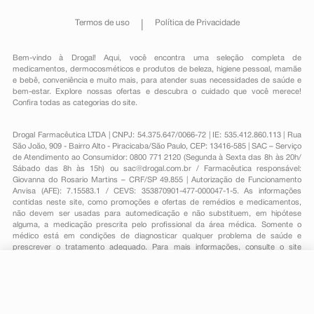
Termos de uso
Política de Privacidade
Bem-vindo à Drogal! Aqui, você encontra uma seleção completa de
medicamentos
,
dermocosméticos e produtos de beleza
,
higiene pessoal
,
mamãe
e bebê
,
conveniência
e muito mais, para atender suas necessidades de saúde e
bem-estar. Explore nossas ofertas e descubra o cuidado que você merece!
Confira todas as categorias do site.
Drogal Farmacêutica LTDA | CNPJ: 54.375.647/0066-72 | IE: 535.412.860.113 | Rua
São João, 909 - Bairro Alto - Piracicaba/São Paulo, CEP: 13416-585 | SAC – Serviço
de Atendimento ao Consumidor: 0800 771 2120 (Segunda à Sexta das 8h às 20h/
Sábado das 8h às 15h) ou
sac@drogal.com.br
/ Farmacêutica responsável:
Giovanna do Rosario Martins – CRF/SP 49.855 | Autorização de Funcionamento
Anvisa (AFE): 7.15583.1 / CEVS: 353870901-477-000047-1-5. As informações
contidas neste site, como promoções e ofertas de remédios e medicamentos,
não devem ser usadas para automedicação e não substituem, em hipótese
alguma, a medicação prescrita pelo profissional da área médica. Somente o
médico está em condições de diagnosticar qualquer problema de saúde e
prescrever o tratamento adequado. Para mais informações, consulte o site
Anvisa. As fotos contidas em nosso site são meramente ilustrativas. Promoções e
preços são válidos apenas para compras on-line, caso haja disponibilidade e
estão sujeitos a alterações no decorrer do dia. Todos os direitos reservados.
-
+
Comprar
Powered by