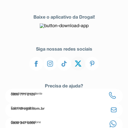
Baixe o aplicativo da Drogal!
Siga nossas redes sociais
Precisa de ajuda?
Atendimento ao cliente
0800 771 2120
Entre em contato
sac@drogal.com.br
Compre pelo telefone
0800 347 0000