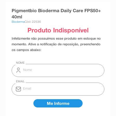
8
º
absorvente
Pigmentbio Bioderma Daily Care FPS50+
9
º
teste gravidez
40ml
Bioderma
Cód: 22536
10
º
esmalte