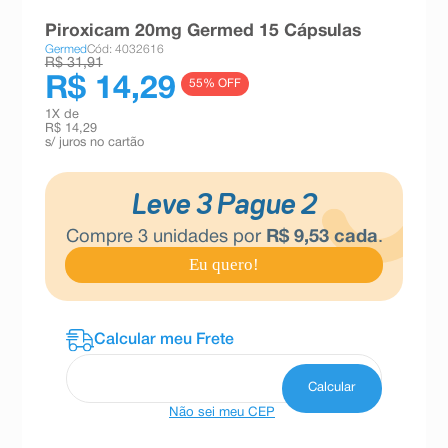
8
º
teste gravidez
Piroxicam 20mg Germed 15 Cápsulas
Germed
Cód: 4032616
9
º
esmalte
R$ 31,91
R$ 14,29
55
% OFF
10
º
absorvente
1
X de
R$ 14,29
s/ juros no cartão
Leve 3 Pague 2
Compre
3
unidades por
R$
9
,
53
cada
.
Eu quero!
Não sei meu CEP