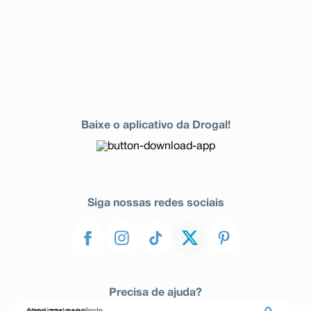
lesões descamativas, bolhosas e inchaços (vide
questão 4. O que devo saber antes de usar este
medicamento?), alopecia (perda de cabelos),
insuficiência renal (diminuição da função dos rins),
síndrome nefrótica (doença dos rins que gera perda de
proteína na urina), glomerulonefrite (inflamação das
células renais responsáveis pela filtração, glomérulos),
nefrite intersticial (tipo de inflamação nos rins),
diminuição reversível da fertilidade feminina
(diminuição reversível da capacidade da mulher em
Baixe o aplicativo da Drogal!
engravidar), reações adversas locais (sensação de
queimação) ou lesões teciduais (formação de abcesso
estéril, necrose do tecido adiposo) no local da injeção,
mal-estar, dor transitória após a injeção, anticorpos
antinucleares positivos (indicativos de doença
autoimune), diminuição de peso.
Siga nossas redes sociais
Informe ao seu médico, cirurgião-dentista ou
farmacêutico o aparecimento de reações indesejáveis
pelo uso do medicamento. Informe também à empresa
através do seu serviço de atendimento.
Precisa de ajuda?