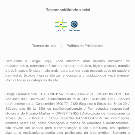
Responsabilidade social
Termos de uso
Política de Privacidade
Bem-vindo à Drogal! Aqui, você encontra uma seleção completa de
medicamentos
,
dermocosméticos e produtos de beleza
,
higiene pessoal
,
mamãe
e bebê
,
conveniência
e muito mais, para atender suas necessidades de saúde e
bem-estar. Explore nossas ofertas e descubra o cuidado que você merece!
Confira todas as categorias do site.
Drogal Farmacêutica LTDA | CNPJ: 54.375.647/0066-72 | IE: 535.412.860.113 | Rua
São João, 909 - Bairro Alto - Piracicaba/São Paulo, CEP: 13416-585 | SAC – Serviço
de Atendimento ao Consumidor: 0800 771 2120 (Segunda à Sexta das 8h às 20h/
Sábado das 8h às 15h) ou
sac@drogal.com.br
/ Farmacêutica responsável:
Giovanna do Rosario Martins – CRF/SP 49.855 | Autorização de Funcionamento
Anvisa (AFE): 7.15583.1 / CEVS: 353870901-477-000047-1-5. As informações
contidas neste site, como promoções e ofertas de remédios e medicamentos,
não devem ser usadas para automedicação e não substituem, em hipótese
alguma, a medicação prescrita pelo profissional da área médica. Somente o