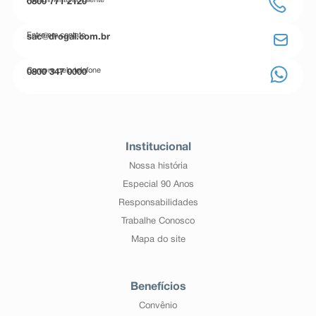
Atendimento ao cliente
0800 771 2120
Entre em contato
sac@drogal.com.br
Compre pelo telefone
0800 347 0000
Institucional
Nossa história
Especial 90 Anos
Responsabilidades
Trabalhe Conosco
Mapa do site
Benefícios
Convênio