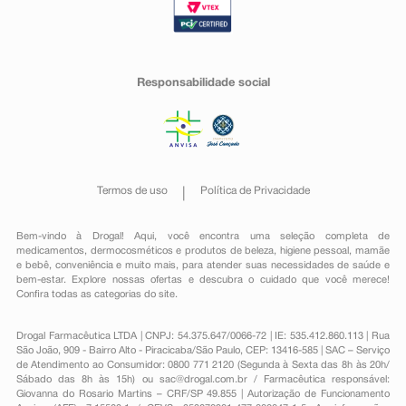
Responsabilidade social
Termos de uso
Política de Privacidade
Bem-vindo à Drogal! Aqui, você encontra uma seleção completa de
medicamentos
,
dermocosméticos e produtos de beleza
,
higiene pessoal
,
mamãe
e bebê
,
conveniência
e muito mais, para atender suas necessidades de saúde e
bem-estar. Explore nossas ofertas e descubra o cuidado que você merece!
Confira todas as categorias do site.
Drogal Farmacêutica LTDA | CNPJ: 54.375.647/0066-72 | IE: 535.412.860.113 | Rua
São João, 909 - Bairro Alto - Piracicaba/São Paulo, CEP: 13416-585 | SAC – Serviço
de Atendimento ao Consumidor: 0800 771 2120 (Segunda à Sexta das 8h às 20h/
Sábado das 8h às 15h) ou
sac@drogal.com.br
/ Farmacêutica responsável:
Giovanna do Rosario Martins – CRF/SP 49.855 | Autorização de Funcionamento