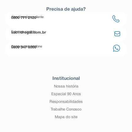
Precisa de ajuda?
Atendimento ao cliente
0800 771 2120
Entre em contato
sac@drogal.com.br
Compre pelo telefone
0800 347 0000
Institucional
Nossa história
Especial 90 Anos
Responsabilidades
Trabalhe Conosco
Mapa do site