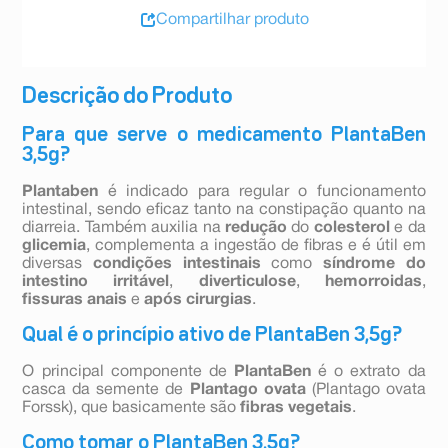
Compartilhar produto
Descrição do Produto
Para que serve o medicamento PlantaBen
3,5g?
Plantaben
é indicado para regular o funcionamento
intestinal, sendo eficaz tanto na constipação quanto na
diarreia. Também auxilia na
redução
do
colesterol
e da
glicemia
, complementa a ingestão de fibras e é útil em
diversas
condições intestinais
como
síndrome do
intestino irritável
,
diverticulose
,
hemorroidas
,
fissuras anais
e
após cirurgias
.
Qual é o princípio ativo de PlantaBen 3,5g?
O principal componente de
PlantaBen
é o extrato da
casca da semente de
Plantago ovata
(Plantago ovata
Forssk), que basicamente são
fibras vegetais
.
Como tomar o PlantaBen 3,5g?