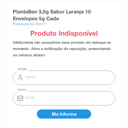
8
º
absorvente
PlantaBen 3,5g Sabor Laranja 10
9
º
teste gravidez
Envelopes 5g Cada
Plantaben
Cód: 262277
10
º
esmalte