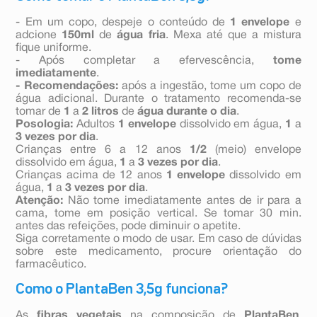
- Em um copo, despeje o conteúdo de
1 envelope
e
adcione
150ml
de
água
fria
. Mexa até que a mistura
fique uniforme.
- Após completar a efervescência,
tome
imediatamente
.
- Recomendações:
após a ingestão, tome um copo de
água adicional. Durante o tratamento recomenda-se
tomar de
1
a
2 litros
de
água durante o dia
.
Posologia:
Adultos
1 envelope
dissolvido em água,
1
a
3 vezes por dia
.
Crianças entre 6 a 12 anos
1/2
(meio) envelope
dissolvido em água,
1
a
3 vezes por dia
.
Crianças acima de 12 anos
1 envelope
dissolvido em
água,
1
a
3 vezes por dia
.
Atenção:
Não tome imediatamente antes de ir para a
cama, tome em posição vertical. Se tomar 30 min.
antes das refeições, pode diminuir o apetite.
Siga corretamente o modo de usar. Em caso de dúvidas
sobre este medicamento, procure orientação do
farmacêutico.
Como o PlantaBen 3,5g funciona?
As
fibras vegetais
na composição de
PlantaBen
,