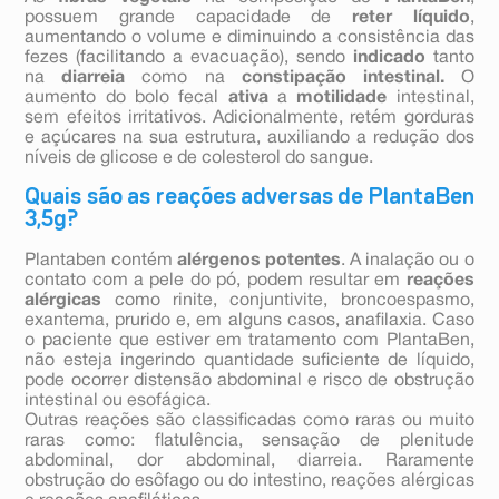
possuem grande capacidade de
reter líquido
,
aumentando o volume e diminuindo a consistência das
fezes (facilitando a evacuação), sendo
indicado
tanto
na
diarreia
como na
constipação intestinal.
O
aumento do bolo fecal
ativa
a
motilidade
intestinal,
sem efeitos irritativos. Adicionalmente, retém gorduras
e açúcares na sua estrutura, auxiliando a redução dos
níveis de glicose e de colesterol do sangue.
Quais são as reações adversas de PlantaBen
3,5g?
Plantaben contém
alérgenos potentes
. A inalação ou o
contato com a pele do pó, podem resultar em
reações
alérgicas
como rinite, conjuntivite, broncoespasmo,
exantema, prurido e, em alguns casos, anafilaxia. Caso
o paciente que estiver em tratamento com PlantaBen,
não esteja ingerindo quantidade suficiente de líquido,
pode ocorrer distensão abdominal e risco de obstrução
intestinal ou esofágica.
Outras reações são classificadas como raras ou muito
raras como: flatulência, sensação de plenitude
abdominal, dor abdominal, diarreia. Raramente
obstrução do esôfago ou do intestino, reações alérgicas