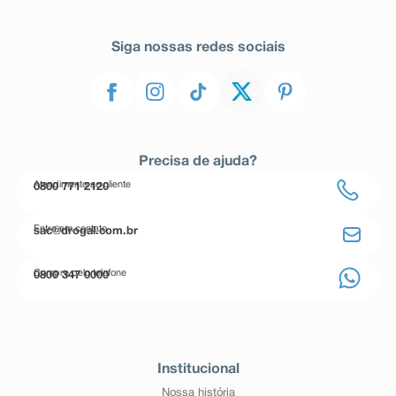
Siga nossas redes sociais
Precisa de ajuda?
Atendimento ao cliente
0800 771 2120
Entre em contato
sac@drogal.com.br
Compre pelo telefone
0800 347 0000
Institucional
Nossa história