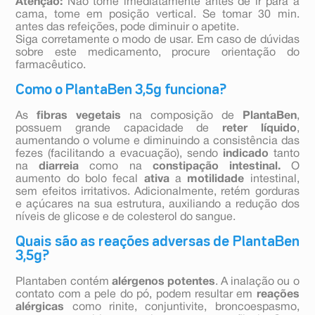
Atenção:
Não tome imediatamente antes de ir para a
cama, tome em posição vertical. Se tomar 30 min.
antes das refeições, pode diminuir o apetite.
Siga corretamente o modo de usar. Em caso de dúvidas
sobre este medicamento, procure orientação do
farmacêutico.
Como o PlantaBen 3,5g funciona?
As
fibras vegetais
na composição de
PlantaBen
,
possuem grande capacidade de
reter líquido
,
aumentando o volume e diminuindo a consistência das
fezes (facilitando a evacuação), sendo
indicado
tanto
na
diarreia
como na
constipação intestinal.
O
aumento do bolo fecal
ativa
a
motilidade
intestinal,
sem efeitos irritativos. Adicionalmente, retém gorduras
e açúcares na sua estrutura, auxiliando a redução dos
níveis de glicose e de colesterol do sangue.
Quais são as reações adversas de PlantaBen
3,5g?
Plantaben contém
alérgenos potentes
. A inalação ou o
contato com a pele do pó, podem resultar em
reações
alérgicas
como rinite, conjuntivite, broncoespasmo,