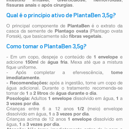
intestino irritável
,
diverticulose
,
hemorroidas
,
fissuras anais
e
após cirurgias
.
Qual é o princípio ativo de PlantaBen 3,5g?
O principal componente de
PlantaBen
é o extrato da
casca da semente de
Plantago ovata
(Plantago ovata
Forssk), que basicamente são
fibras vegetais
.
Como tomar o PlantaBen 3,5g?
- Em um copo, despeje o conteúdo de
1 envelope
e
adcione
150ml
de
água
fria
. Mexa até que a mistura
fique uniforme.
- Após completar a efervescência,
tome
imediatamente
.
- Recomendações:
após a ingestão, tome um copo de
água adicional. Durante o tratamento recomenda-se
tomar de
1
a
2 litros
de
água durante o dia
.
Posologia:
Adultos
1 envelope
dissolvido em água,
1
a
3 vezes por dia
.
Crianças entre 6 a 12 anos
1/2
(meio) envelope
dissolvido em água,
1
a
3 vezes por dia
.
Crianças acima de 12 anos
1 envelope
dissolvido em
água,
1
a
3 vezes por dia
.