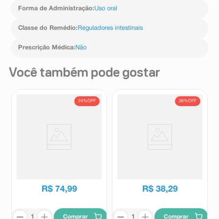
Forma de Administração
:
Uso oral
Classe do Remédio
:
Reguladores intestinais
Prescrição Médica
:
Não
Você também pode gostar
24%
OFF
36%
OFF
Suplemento Alimentar Lacday
Carverol 250mg 20
Long Action 10.000 U.FCC 20
comprimidos
Comprimidos Revestidos de
Lacday
Carverol
Liberação Prolongada
R$
99
,
29
R$
59
,
90
R$
74
,
99
R$
38
,
29
Comprar
Comprar