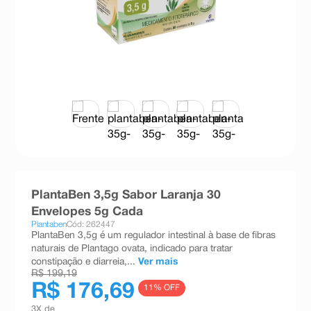
8
º
teste gravidez
9
º
esmalte
10
º
absorvente
PlantaBen 3,5g Sabor Laranja 30
Envelopes 5g Cada
Plantaben
Cód: 262447
PlantaBen 3,5g é um regulador intestinal à base de fibras
naturais de Plantago ovata, indicado para tratar
constipação e diarreia,...
Ver mais
R$ 199,19
R$ 176,69
11
% OFF
3
X de