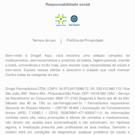
Responsabilidade social
Termos de uso
Política de Privacidade
Bem-vindo à Drogal! Aqui, você encontra uma seleção completa de
medicamentos
,
dermocosméticos e produtos de beleza
,
higiene pessoal
,
mamãe
e bebê
,
conveniência
e muito mais, para atender suas necessidades de saúde e
bem-estar. Explore nossas ofertas e descubra o cuidado que você merece!
Confira todas as categorias do site.
Drogal Farmacêutica LTDA | CNPJ: 54.375.647/0066-72 | IE: 535.412.860.113 | Rua
São João, 909 - Bairro Alto - Piracicaba/São Paulo, CEP: 13416-585 | SAC – Serviço
de Atendimento ao Consumidor: 0800 771 2120 (Segunda à Sexta das 8h às 20h/
Sábado das 8h às 15h) ou
sac@drogal.com.br
/ Farmacêutica responsável:
Giovanna do Rosario Martins – CRF/SP 49.855 | Autorização de Funcionamento
Anvisa (AFE): 7.15583.1 / CEVS: 353870901-477-000047-1-5. As informações
contidas neste site, como promoções e ofertas de remédios e medicamentos,
não devem ser usadas para automedicação e não substituem, em hipótese
alguma, a medicação prescrita pelo profissional da área médica. Somente o
médico está em condições de diagnosticar qualquer problema de saúde e