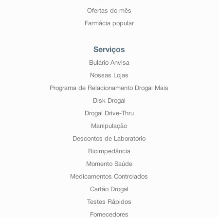
nova associação no país e, embora as
Ofertas do mês
pesquisas tenham indicado eficácia e segurança
Farmácia popular
aceitáveis, mesmo que indicado e utilizado
corretamente, podem ocorrer eventos adversos
imprevisíveis ou desconhecidos. Nesse caso,
Serviços
informe seu médico.
Bulário Anvisa
Nossas Lojas
Programa de Relacionamento Drogal Mais
Disk Drogal
Drogal Drive-Thru
Manipulação
Descontos de Laboratório
Bioimpedância
Momento Saúde
Medicamentos Controlados
Cartão Drogal
Testes Rápidos
Fornecedores