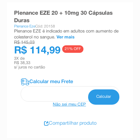
8
º
teste gravidez
Plenance EZE 20 + 10mg 30 Cápsulas
9
º
esmalte
Duras
Plenance Eze
Cód: 20158
10
º
absorvente
Plenance EZE é indicado em adultos com aumento de
colesterol no sangue.
Ver mais
R$ 145,03
R$ 114,99
21
% OFF
3
X de
R$ 38,33
s/ juros no cartão
Não sei meu CEP
Compartilhar produto