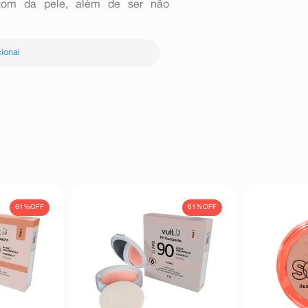
o tom da pele, além de ser não
ional
61%
OFF
61%
OFF