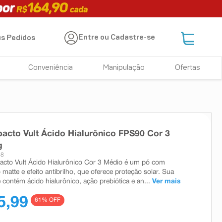
Entre ou Cadastre-se
s Pedidos
Conveniência
Manipulação
Ofertas
cto Vult Ácido Hialurônico FPS90 Cor 3
g
58
cto Vult Ácido Hialurônico Cor 3 Médio é um pó com
atte e efeito antibrilho, que oferece proteção solar. Sua
 contém ácido hialurônico, ação prebiótica e an...
Ver mais
5,99
61
% OFF