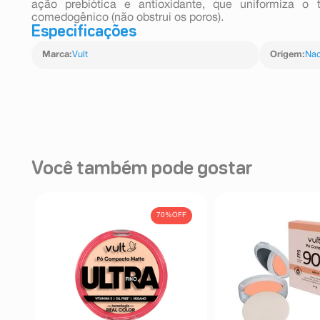
ação prebiótica e antioxidante, que uniformiza 
comedogênico (não obstrui os poros).
Especificações
Marca
:
Vult
Origem
:
Nac
Você também pode gostar
70%
OFF
e