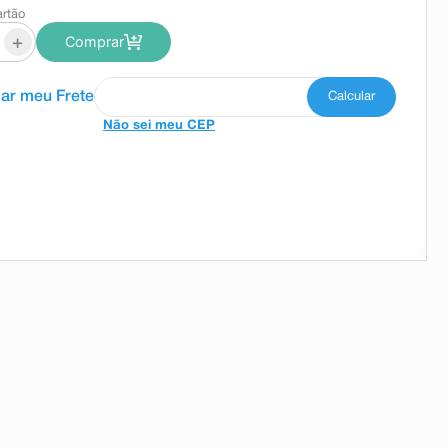
artão
+
Comprar
Não sei meu CEP