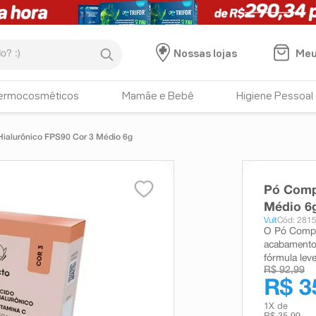
:)
Meu
Nossas lojas
ermocosméticos
Mamãe e Bebê
Higiene Pessoal
Hialurônico FPS90 Cor 3 Médio 6g
Pó Compa
Médio 6
Vult
Cód: 281
O Pó Compa
acabamento m
fórmula leve
R$ 92,99
R$ 3
1
X de