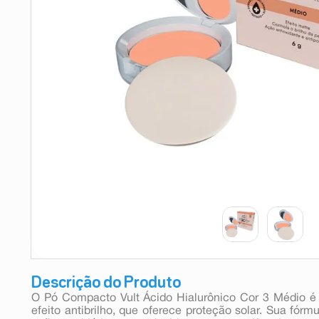
9
º
teste gravidez
10
º
esmalte
Descrição do Produto
O Pó Compacto Vult Ácido Hialurônico Cor 3 Médio 
efeito antibrilho, que oferece proteção solar. Sua fórm