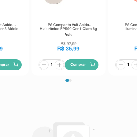
t Ácido
Pó Compacto Vult Ácido
Pó Com
or 3 Médio
Hialurônico FPS90 Cor 1 Claro 6g
Ilumin
Vult
R$
92
,
99
9
R$
35
,
99
mprar
Comprar