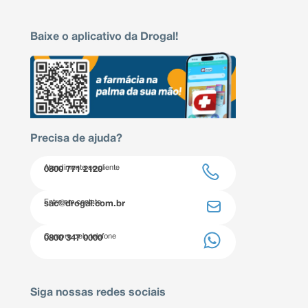
Baixe o aplicativo da Drogal!
Precisa de ajuda?
Atendimento ao cliente
0800 771 2120
Entre em contato
sac@drogal.com.br
Compre pelo telefone
0800 347 0000
Siga nossas redes sociais