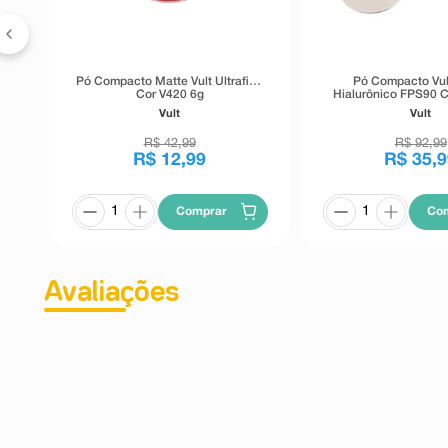
Pó Compacto Matte Vult Ultrafino
Pó Compacto Vul
Cor V420 6g
Hialurônico FPS90 C
6g
Vult
Vult
R$
42
,
99
R$
92
,
99
R$
12
,
99
R$
35
,
9
Comprar
Co
Avaliações