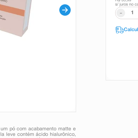
R$ 35,99
s/ juros no c
-
é um pó com acabamento matte e
ula leve contém ácido hialurônico,