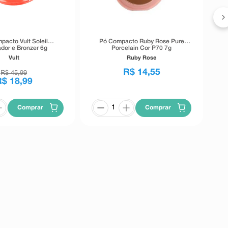
pacto Vult Soleil
Pó Compacto Ruby Rose Pure
ador e Bronzer 6g
Porcelain Cor P70 7g
Vult
Ruby Rose
R$
14
,
55
R$
45
,
99
R$
18
,
99
Comprar
Comprar