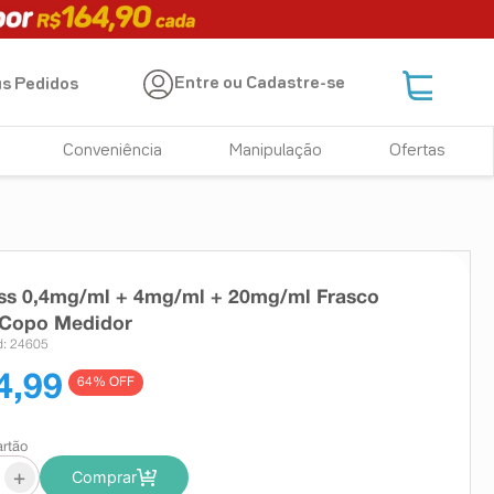
Entre ou Cadastre-se
s Pedidos
Conveniência
Manipulação
Ofertas
uss 0,4mg/ml + 4mg/ml + 20mg/ml Frasco
 Copo Medidor
: 24605
4,99
64
% OFF
artão
+
Comprar