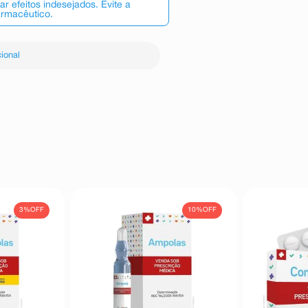
 efeitos indesejados. Evite a
armacêutico.
ional
3%
OFF
10%
OFF