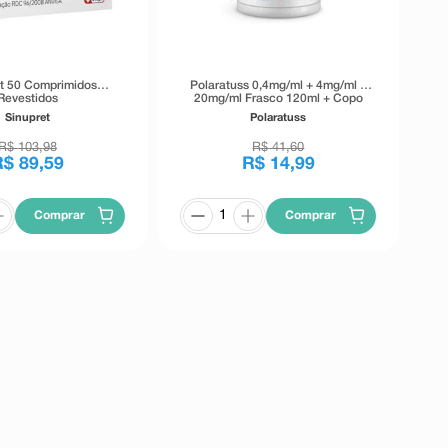
t 50 Comprimidos
Polaratuss 0,4mg/ml + 4mg/ml +
Revestidos
20mg/ml Frasco 120ml + Copo
Medidor
Sinupret
Polaratuss
R$
103
,
98
R$
41
,
60
R$
89
,
59
R$
14
,
99
Comprar
Comprar