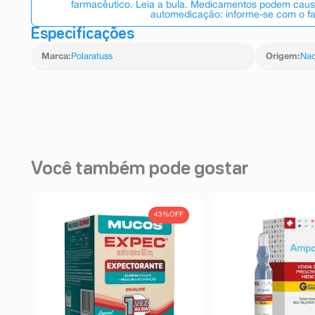
farmacêutico. Leia a bula. Medicamentos podem causar
automedicação: informe-se com o f
Especificações
Marca
:
Polaratuss
Origem
:
Nac
Você também pode gostar
43%
OFF