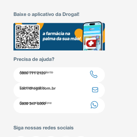
Baixe o aplicativo da Drogal!
Precisa de ajuda?
Atendimento ao cliente
0800 771 2120
Entre em contato
sac@drogal.com.br
Compre pelo telefone
0800 347 0000
Siga nossas redes sociais