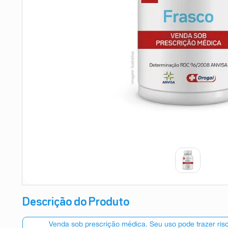
9
º
esmalte
10
º
absorvente
Descrição do Produto
Venda sob prescrição médica. Seu uso pode trazer ri