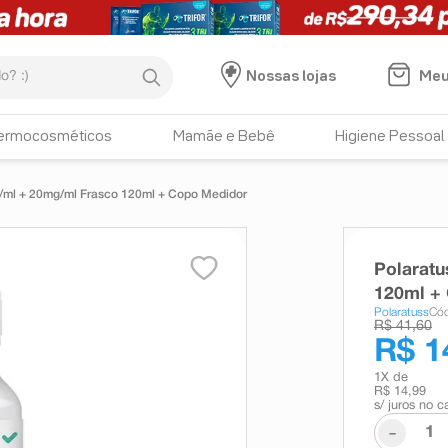
:)
Meu
Nossas lojas
ermocosméticos
Mamãe e Bebê
Higiene Pessoal
/ml + 20mg/ml Frasco 120ml + Copo Medidor
Polarat
120ml +
Polaratuss
Cód
R$ 41,60
R$ 1
1
X de
R$ 14,99
s/ juros no c
-