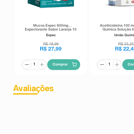
Mucos Expec 600mg
Acetilcisteína 100 
Expectorante Sabor Laranja 10
Química Solução In
Envelopes
ampolas 3
Expec
União Quími
R$
48
,
98
R$
23
,
25
R$
27
,
99
R$
22
,
4
Comprar
Co
Avaliações