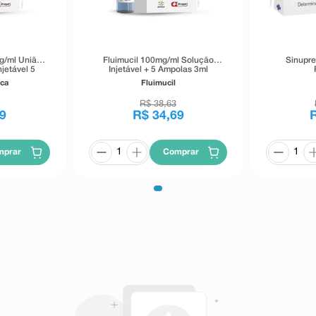
mg/ml União
Fluimucil 100mg/ml Solução
Sinupre
jetável 5
Injetável + 5 Ampolas 3ml
ml
ca
Fluimucil
R$
38
,
63
9
R$
34
,
69
mprar
Comprar