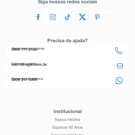
Siga nossas redes sociais
Precisa de ajuda?
Atendimento ao cliente
0800 771 2120
Entre em contato
sac@drogal.com.br
Compre pelo telefone
0800 347 0000
Institucional
Nossa história
Especial 90 Anos