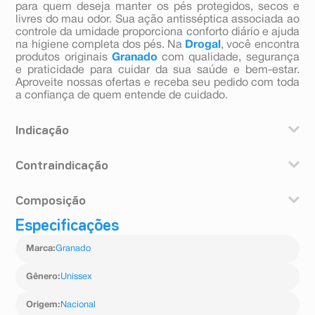
para quem deseja manter os pés protegidos, secos e
livres do mau odor. Sua ação antisséptica associada ao
controle da umidade proporciona conforto diário e ajuda
na higiene completa dos pés. Na
Drogal
, você encontra
produtos originais
Granado
com qualidade, segurança
e praticidade para cuidar da sua saúde e bem-estar.
Aproveite nossas ofertas e receba seu pedido com toda
a confiança de quem entende de cuidado.
Indicação
Assaduras, brotoejas, odores da transpiração dos pés e
Contraindicação
axilas.
Hipersensibilidade a qualquer dos componentes da
Composição
fórmula.
Especificações
Enxofre, ácido bórico, óxido de zinco, ácido salicílico.
Marca
:
Granado
Gênero
:
Unissex
Origem
:
Nacional