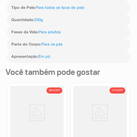
Tipo de Pele
:
Para todos os tipos de pele
Quantidade
:
200g
Fases da Vida
:
Para adultos
Parte do Corpo
:
Para os pés
Apresentação
:
Em pó
Você também pode gostar
39%
OFF
17%
OFF
Desodorante Aerosol para Pés
Desodorante Para os Pés Rio
Tenys-Pé Baruel Sabrina Sato
Sport Dry 150ml
Jato Seco 150ml
Baruel
Rio Sport