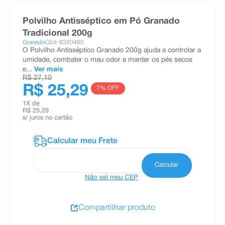
8
º
teste gravidez
Polvilho Antisséptico em Pó Granado
9
º
absorvente
Tradicional 200g
Granado
Cód: 6330460
10
º
shampoo
O Polvilho Antisséptico Granado 200g ajuda a controlar a
umidade, combater o mau odor e manter os pés secos
e...
Ver mais
R$ 27,10
R$ 25,29
7
% OFF
1
X de
R$ 25,29
s/ juros no cartão
Não sei meu CEP
Compartilhar produto