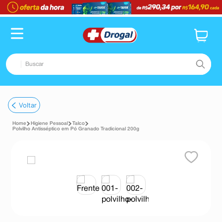
Buscar
TERMOS MAIS BUSCADOS
Voltar
1
º
fralda
Higiene Pessoal
Talco
2
º
dipirona
Polvilho Antisséptico em Pó Granado Tradicional 200g
3
º
lenço umedecido
4
º
tadalafila
5
º
minoxidil
6
º
desodorante
7
º
esmalte