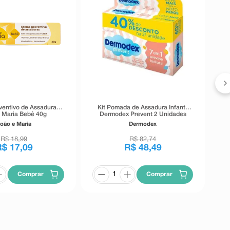
C
C
entivo de Assaduras
Kit Pomada de Assadura Infantil
 Maria Bebê 40g
Dermodex Prevent 2 Unidades
60g
oão e Maria
Dermodex
R$
18
,
99
R$
82
,
74
R$
17
,
09
R$
48
,
49
Comprar
Comprar