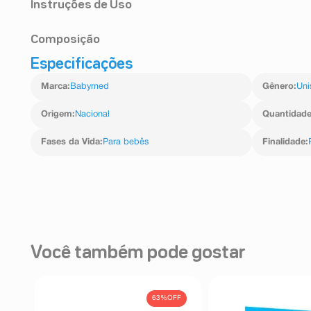
Instruções de Uso
Aplique uma camada uniforme da Pomada Babymed so
Composição
troca de fralda, ou conforme orientação médica.
Especificações
Palmitato de retinol 1.000 UI/g + Colecalciferol 400 UI
Marca
:
Babymed
Gênero
:
Uni
Origem
:
Nacional
Quantidad
Fases da Vida
:
Para bebês
Finalidade
:
Você também pode gostar
63%
OFF