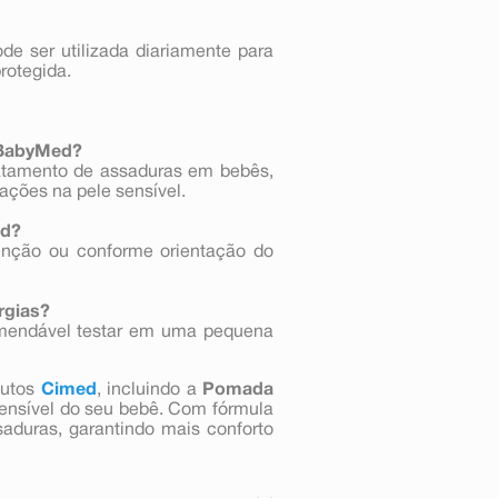
e ser utilizada diariamente para
rotegida.
 BabyMed?
atamento de assaduras em bebês,
tações na pele sensível.
ed?
venção ou conforme orientação do
rgias?
comendável testar em uma pequena
dutos
Cimed
, incluindo a
Pomada
 sensível do seu bebê. Com fórmula
saduras, garantindo mais conforto