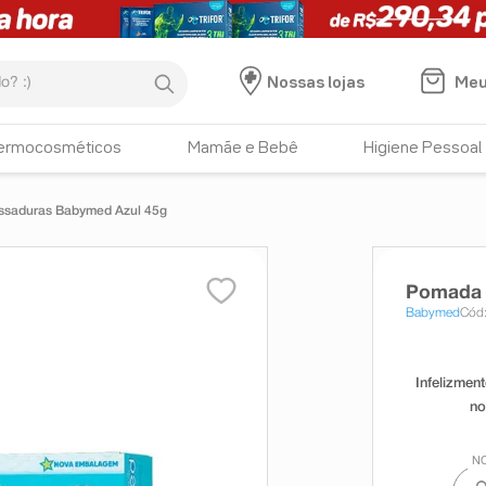
:)
Meu
Nossas lojas
ermocosméticos
Mamãe e Bebê
Higiene Pessoal
ssaduras Babymed Azul 45g
Pomada 
Babymed
Cód