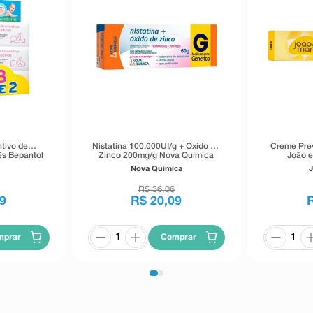
tivo de
Nistatina 100.000UI/g + Óxido de
Creme Prev
ês Bepantol
Zinco 200mg/g Nova Química
João e
es 30g
Pomada Dermatológica 60g
Nova Química
J
R$
36
,
06
9
R$
20
,
09
mprar
Comprar