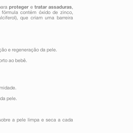
para
proteger
e
tratar
assaduras
,
fórmula contém óxido de zinco,
lciferol), que criam uma barreira
ção e regeneração da pele.
orto ao bebê.
umidade.
da pele.
bre a pele limpa e seca a cada