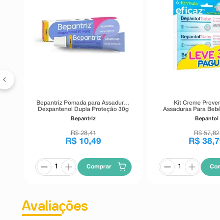
Bepantriz Pomada para Assaduras
Kit Creme Preven
Dexpantenol Dupla Proteção 30g
Assaduras Para Beb
Baby 3 Unidad
Bepantriz
Bepantol
R$
28
,
41
R$
57
,
82
R$
10
,
49
R$
38
,
7
Comprar
Co
Avaliações