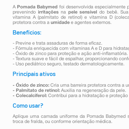
A
Pomada Babymed
foi desenvolvida especialmente 
prevenindo
irritações
na
pele sensível
do bebê. Sua 
vitamina A (palmitato de retinol) e vitamina D (coleca
protetora contra a
umidade
e agentes externos.
Benefícios:
- Previne e trata assaduras de forma eficaz.
- Fórmula enriquecida com vitaminas A e D para hidrata
- Óxido de zinco para proteção e ação anti-inflamatória.
- Textura suave e fácil de espalhar, proporcionando conf
- Uso pediátrico seguro, testado dermatologicamente.
Princípais ativos
- Óxido de zinco:
Cria uma barreira protetora contra a 
- Palmitato de retinol:
Auxilia na regeneração da pele.
- Colecalciferol:
Contribui para a hidratação e proteção 
Como usar?
Aplique uma camada uniforme da Pomada Babymed so
troca de fralda, ou conforme orientação médica.