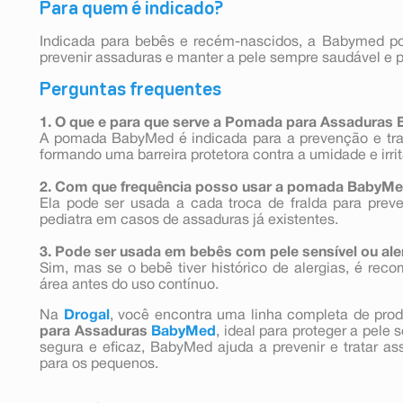
Para quem é indicado?
Indicada para bebês e recém-nascidos, a Babymed pod
prevenir assaduras e manter a pele sempre saudável e p
Perguntas frequentes
1. O que e para que serve a Pomada para Assaduras
A pomada BabyMed é indicada para a prevenção e tr
formando uma barreira protetora contra a umidade e irri
2. Com que frequência posso usar a pomada BabyM
Ela pode ser usada a cada troca de fralda para pre
pediatra em casos de assaduras já existentes.
3. Pode ser usada em bebês com pele sensível ou ale
Sim, mas se o bebê tiver histórico de alergias, é re
área antes do uso contínuo.
Na
Drogal
, você encontra uma linha completa de pro
para Assaduras
BabyMed
, ideal para proteger a pele
segura e eficaz, BabyMed ajuda a prevenir e tratar as
para os pequenos.