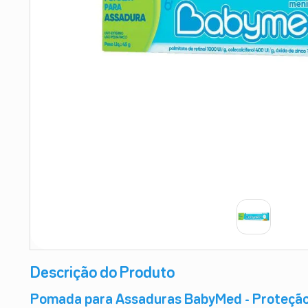
9
º
teste gravidez
10
º
esmalte
Descrição do Produto
Pomada para Assaduras BabyMed - Proteção