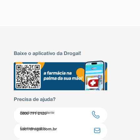
Baixe o aplicativo da Drogal!
Precisa de ajuda?
Atendimento ao cliente
0800 771 2120
Entre em contato
sac@drogal.com.br