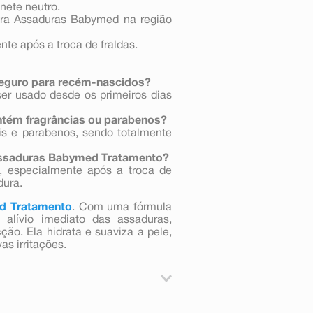
nete neutro.
ra Assaduras Babymed na região
te após a troca de fraldas.
eguro para recém-nascidos?
er usado desde os primeiros dias
tém fragrâncias ou parabenos?
ais e parabenos, sendo totalmente
 Assaduras Babymed Tratamento?
, especialmente após a troca de
dura.
d
Tratamento
. Com uma fórmula
alívio imediato das assaduras,
ção. Ela hidrata e suaviza a pele,
s irritações.
ete neutro.