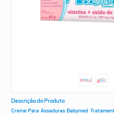
9
º
esmalte
10
º
absorvente
Descrição do Produto
Creme Para Assaduras Babymed Tratamento