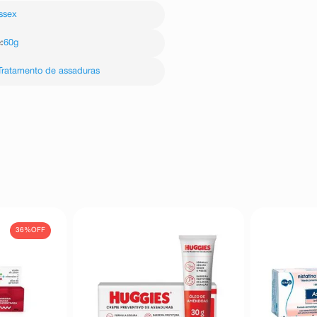
ra Assaduras Babymed na região
ssex
e após a troca de fraldas.
e
:
60g
Tratamento de assaduras
36%
OFF