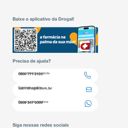
Baixe o aplicativo da Drogal!
Precisa de ajuda?
Atendimento ao cliente
0800 771 2120
Entre em contato
sac@drogal.com.br
Compre pelo telefone
0800 347 0000
Siga nossas redes sociais