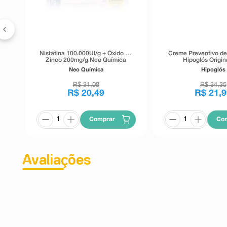
ção
Nistatina 100.000UI/g + Óxido de
Creme Preventivo d
Zinco 200mg/g Neo Química
Hipoglós Origin
Pomada 60g
Neo Química
Hipoglós
R$
31
,
08
R$
34
,
35
R$
20
,
49
R$
21
,
9
Comprar
Co
Avaliações