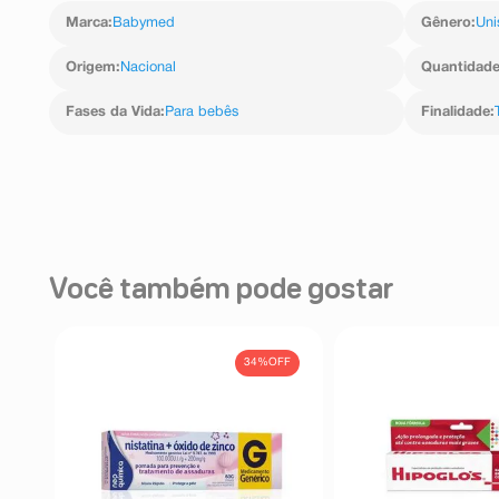
- Aplicação: Aplique uma camada fina de Pomada pa
Marca
:
Babymed
Gênero
:
Uni
irritada.
- Reaplicação: Use sempre que necessário, especialment
Origem
:
Nacional
Quantidad
Fases da Vida
:
Para bebês
Finalidade
:
Você também pode gostar
34%
OFF