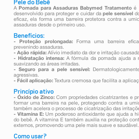
Pele do Bebê
A
Pomada para Assaduras Babymed Tratamento
é
desenvolvido para proteger e cuidar da
pele sensível
do
eficaz, ela forma uma barreira protetora contra a umid
assaduras desde o primeiro uso.
Benefícios:
- Proteção prolongada:
Forma uma barreira efica
prevenindo assaduras.
- Ação rápida:
Alívio imediato da dor e irritação causad
- Hidratação intensa:
A fórmula da pomada ajuda a m
suavizando as áreas irritadas.
- Seguro para a pele sensível:
Dermatologicamente 
agressivas.
- Fácil aplicação:
Textura cremosa que facilita a aplica
Princípio ativo
- Óxido de Zinco:
Com propriedades cicatrizantes e pro
formar uma barreira na pele, protegendo contra a umi
também acelera o processo de cicatrização das irritaçõe
- Vitamina E:
Um poderoso antioxidante que ajuda a hid
do bebê. A vitamina E também auxilia na proteção con
externos, promovendo uma pele mais suave e saudável.
Como usar?