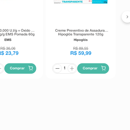
0.000 U.I/g + Óxido De
Creme Preventivo de Assaduras
g/g EMS Pomada 60g
Hipoglós Transparente 120g
EMS
Hipoglós
R$
36
,
06
R$
89
,
55
R$
23
,
79
R$
59
,
99
Comprar
Comprar