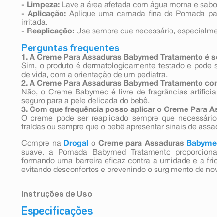
- Limpeza:
Lave a área afetada com água morna e sabo
- Aplicação:
Aplique uma camada fina de Pomada pa
irritada.
- Reaplicação:
Use sempre que necessário, especialmen
Perguntas frequentes
1. A Creme Para Assaduras Babymed Tratamento é s
Sim, o produto é dermatologicamente testado e pode s
de vida, com a orientação de um pediatra.
2. A Creme Para Assaduras Babymed Tratamento con
Não, o Creme Babymed é livre de fragrâncias artifici
seguro para a pele delicada do bebê.
3. Com que frequência posso aplicar o Creme Para
O creme pode ser reaplicado sempre que necessário
fraldas ou sempre que o bebê apresentar sinais de assa
Compre na
Drogal
o
Creme para Assaduras
Babyme
suave, a Pomada Babymed Tratamento proporciona 
formando uma barreira eficaz contra a umidade e a fric
evitando desconfortos e prevenindo o surgimento de nova
Instruções de Uso
Especificações
- Limpeza: Lave a área afetada com água morna e sabon