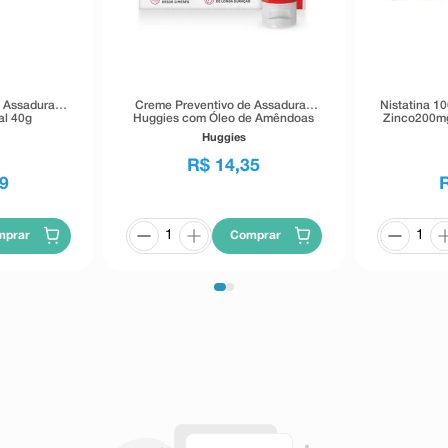
e Assaduras
Creme Preventivo de Assaduras
Nistatina 10
al 40g
Huggies com Óleo de Amêndoas
Zinco200m
30g
Huggies
R$
14
,
35
9
mprar
Comprar