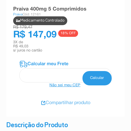
8
º
teste gravidez
Praiva 400mg 5 Comprimidos
Praiva
Cód: 12161
9
º
esmalte
Medicamento Controlado
10
º
absorvente
R$ 179,47
R$ 147,09
18
% OFF
3
X de
R$ 49,03
s/ juros no cartão
Não sei meu CEP
Compartilhar produto
Descrição do Produto