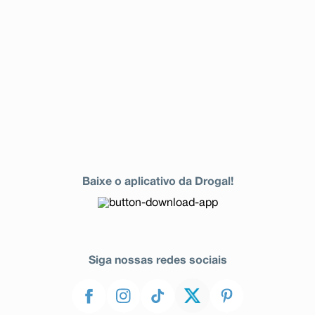
caso de reações do sistema nervoso central), aumento
da sensibilidade da pele, alterações do ritmo do
coração, incluindo Torsade de Pointes, parada cardíaca
(especialmente nos pacientes com predisposição a
alterações no ritmo do coração e infarto), hepatite
fulminante (grave) potencialmente levando à
insuficiência (mau funcionamento) hepática com risco
para a vida do paciente (incluindo casos fatais), reação
de pele bolhosa como Síndrome de Stevens-Johnson
ou necrólise epidérmica tóxica (reações graves de pele
com potencial risco para a vida), ruptura de tendão,
artrite (inflamação das articulações), distúrbio da
marcha (causado por sintomas musculares, dos
tendões ou articulares), piora dos sintomas de
Baixe o aplicativo da Drogal!
miastenia grave (doença muscular).
As seguintes reações adversas têm uma frequência
maior nos pacientes tratados sequencialmente por via
intravenosa e oral: aumento de
gamaglutamiltransferase (enzima do fígado) (comum);
alterações do ritmo do coração, diminuição da pressão
Siga nossas redes sociais
arterial, inchaço, inflamação do intestino grosso
associada a antibióticos (em casos muito raros
associada a complicações com risco para a vida),
convulsões com diferentes manifestações clínicas
(incluindo convulsões generalizadas), alucinações,