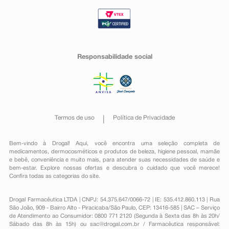
Responsabilidade social
Termos de uso
Política de Privacidade
Bem-vindo à Drogal! Aqui, você encontra uma seleção completa de
medicamentos
,
dermocosméticos e produtos de beleza
,
higiene pessoal
,
mamãe
e bebê
,
conveniência
e muito mais, para atender suas necessidades de saúde e
bem-estar. Explore nossas ofertas e descubra o cuidado que você merece!
Confira todas as categorias do site.
Drogal Farmacêutica LTDA | CNPJ: 54.375.647/0066-72 | IE: 535.412.860.113 | Rua
São João, 909 - Bairro Alto - Piracicaba/São Paulo, CEP: 13416-585 | SAC – Serviço
de Atendimento ao Consumidor: 0800 771 2120 (Segunda à Sexta das 8h às 20h/
Sábado das 8h às 15h) ou
sac@drogal.com.br
/ Farmacêutica responsável: