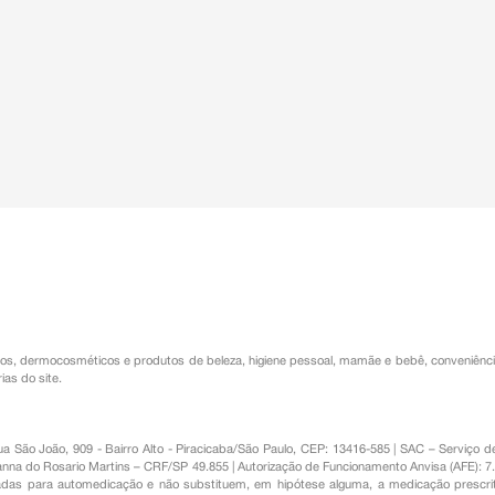
ira).
urinar apesar da sensação de bexiga
onar (água no pulmão), depressão
gica).
êutico o aparecimento de reações
ambém à empresa através do seu
os
,
dermocosméticos e produtos de beleza
,
higiene pessoal
,
mamãe e bebê
,
conveniênc
ias do site.
Rua São João, 909 - Bairro Alto - Piracicaba/São Paulo, CEP: 13416-585 | SAC – Serviç
nna do Rosario Martins – CRF/SP 49.855 | Autorização de Funcionamento Anvisa (AFE): 7
s para automedicação e não substituem, em hipótese alguma, a medicação prescrit