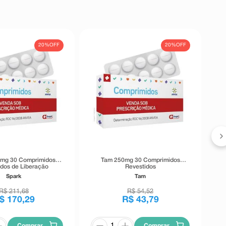
20%
OFF
20%
OFF
0mg 30 Comprimidos
Tam 250mg 30 Comprimidos
idos de Liberação
Revestidos
Prolongada
Spark
Tam
R$
211
,
68
R$
54
,
52
$
170
,
29
R$
43
,
79
Comprar
Comprar