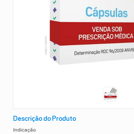
9
º
teste gravidez
10
º
esmalte
Descrição do Produto
Indicação