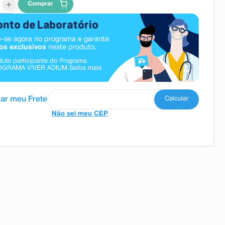
+
Comprar
nto de Laboratório
-se agora no programa e garanta
os exclusivos
neste produto.
duto participante do Programa
OGRAMA VIVER ADIUM.
Saiba mais
Não sei meu CEP