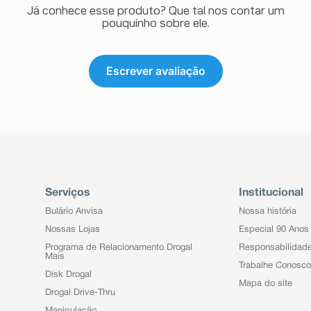
 (intestino preso), boca seca,
Já conhece esse produto? Que tal nos contar um
pouquinho sobre ele.
e saliva), refluxo gastroesofágico
), hipoestesia (alterações da
minal), disfagia (dificuldade na
Escrever avaliação
eas papulares (pequenas placas
coceira).
smo (contração) muscular, mialgia
 nos membros, rigidez muscular.
 (dor no pescoço), rabdomiólise
Serviços
Institucional
Bulário Anvisa
Nossa história
urinária (dificuldade em controlar a
Nossas Lojas
Especial 90 Anos
Programa de Relacionamento Drogal
Responsabilidad
uficiência renal (diminuição das
Mais
Trabalhe Conosco
Disk Drogal
Mapa do site
ênis).
Drogal Drive-Thru
Manipulação