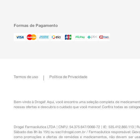
Gastrointestinais: edema de língua, diarreia, náusea.
Geral: mal-estar, ideação suicida.
Pele e tecido subcutâneo: inchaço da face, prurido (coce
Renais e urinários: retenção urinária (dificuldade para 
cheia).
Formas de Pagamento
Respiratórios, torácicos e mediastinais: edema pulm
respiratória (diminuição da respiração por causa neuroló
Informe ao seu médico, cirurgião-dentista ou farmac
indesejáveis pelo uso do medicamento. Informe t
serviço de atendimento.
Termos de uso
Política de Privacidade
Bem-vindo à Drogal! Aqui, você encontra uma seleção completa de
medicament
nossas ofertas e descubra o cuidado que você merece!
Confira todas as categor
Drogal Farmacêutica LTDA | CNPJ: 54.375.647/0066-72 | IE: 535.412.860.113 | 
Sábado das 8h às 15h) ou
sac@drogal.com.br
/ Farmacêutica responsável: Giova
como promoções e ofertas de remédios e medicamentos, não devem ser usada