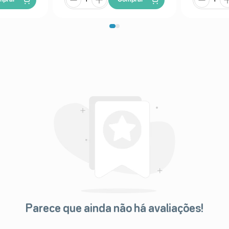
ns de um objeto único).
ual, olhos secos, inchaço ocular,
nopia (cansaço visual), aumento do
antes), irritação ocular, midríase
ão de profundidade visual alterada,
taquicardia (aumento da frequência
 do batimento cardíaco) sinusal,
ão arterial (pressão alta), rubores
 de calor, frio nas extremidades.
l), rinite (inflamação da mucosa
Parece que ainda não há avaliações!