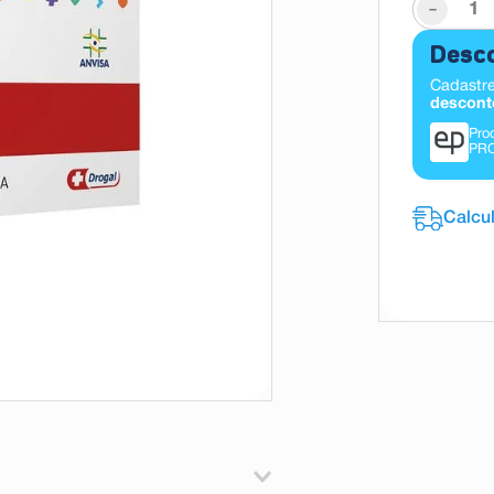
-
Desco
Cadastre
descont
Pro
PR