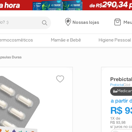
:)
Meu
Nossas lojas
ermocosméticos
Mamãe e Bebê
Higiene Pessoal
ápsulas Duras
Prebicta
Prebictal
Cód:
Medicam
a partir 
R$ 9
1
X de
R$ 93,98
s/ juros no c