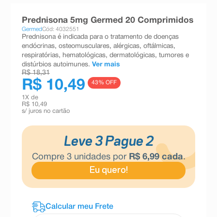
8
º
absorvente
Prednisona 5mg Germed 20 Comprimidos
9
º
teste gravidez
Germed
Cód: 4032551
Prednisona é indicada para o tratamento de doenças
10
º
esmalte
endócrinas, osteomusculares, alérgicas, oftálmicas,
respiratórias, hematológicas, dermatológicas, tumores e
distúrbios autoimunes.
Ver mais
R$ 18,31
R$ 10,49
43
% OFF
1
X de
R$ 10,49
s/ juros no cartão
Leve 3 Pague 2
Compre
3
unidades por
R$
6
,
99
cada
.
Eu quero!