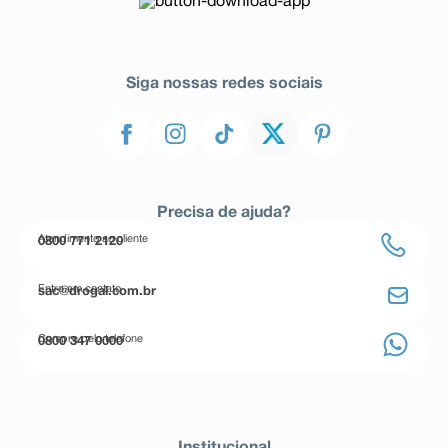
Siga nossas redes sociais
Precisa de ajuda?
Atendimento ao cliente
0800 771 2120
Entre em contato
sac@drogal.com.br
Compre pelo telefone
0800 347 0000