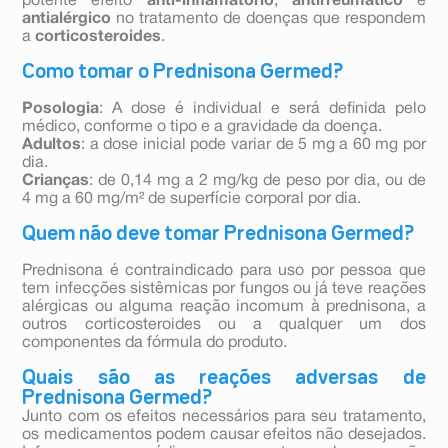
potente efeito
anti-inflamatório
,
antirreumático
e
antialérgico
no tratamento de doenças que respondem
a
corticosteroides
.
Como tomar o Prednisona Germed?
Posologia
: A dose é individual e será definida pelo
médico, conforme o tipo e a gravidade da doença.
Adultos
: a dose inicial pode variar de 5 mg a 60 mg por
dia.
Crianças
: de 0,14 mg a 2 mg/kg de peso por dia, ou de
4 mg a 60 mg/m² de superfície corporal por dia.
Quem não deve tomar Prednisona Germed?
Prednisona é contraindicado para uso por pessoa que
tem infecções sistêmicas por fungos ou já teve reações
alérgicas ou alguma reação incomum à prednisona, a
outros corticosteroides ou a qualquer um dos
componentes da fórmula do produto.
Quais são as reações adversas de
Prednisona Germed?
Junto com os efeitos necessários para seu tratamento,
os medicamentos podem causar efeitos não desejados.