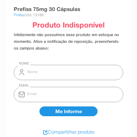
8
º
teste gravidez
Prefiss 75mg 30 Cápsulas
Prefiss
Cód: 13189
9
º
absorvente
10
º
shampoo
Compartilhar produto