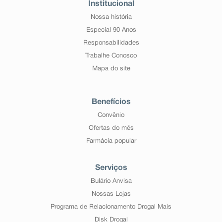
urinar), ginecomastia* (aumento da mama), ideação
Institucional
suicida* (pensamento ou ideia de se matar).
Nossa história
Desconhecida: Depressão respiratória.
*Reações relatadas no período pós-comercialização
Especial 90 Anos
Atenção: este produto é um medicamento que possui
Responsabilidades
nova concentração no país e, embora as pesquisas
tenham indicado eficácia e segurança aceitáveis,
Trabalhe Conosco
mesmo que indicado e utilizado corretamente, podem
Mapa do site
ocorrer eventos adversos imprevisíveis ou
desconhecidos. Nesse caso, informe seu médico.
Benefícios
Convênio
Ofertas do mês
Farmácia popular
Serviços
Bulário Anvisa
Nossas Lojas
Programa de Relacionamento Drogal Mais
Disk Drogal