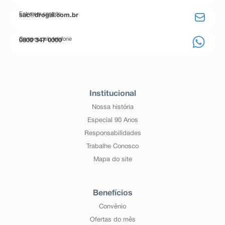
Entre em contato
sac@drogal.com.br
Compre pelo telefone
0800 347 0000
Institucional
Nossa história
Especial 90 Anos
Responsabilidades
Trabalhe Conosco
Mapa do site
Benefícios
Convênio
Ofertas do mês