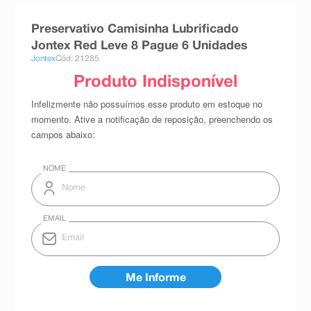
8
º
teste gravidez
Preservativo Camisinha Lubrificado
9
º
esmalte
Jontex Red Leve 8 Pague 6 Unidades
Jontex
Cód: 21285
10
º
absorvente