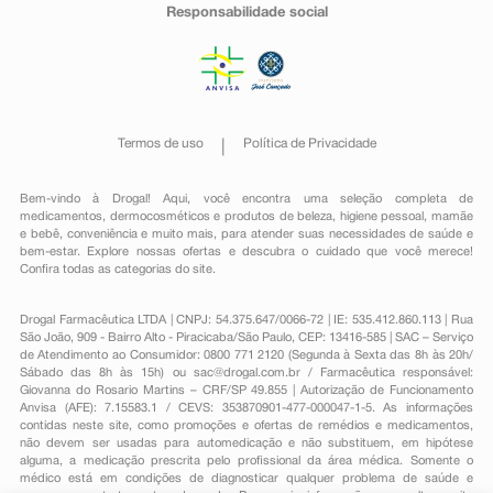
Responsabilidade social
Termos de uso
Política de Privacidade
Bem-vindo à Drogal! Aqui, você encontra uma seleção completa de
medicamentos
,
dermocosméticos e produtos de beleza
,
higiene pessoal
,
mamãe
e bebê
,
conveniência
e muito mais, para atender suas necessidades de saúde e
bem-estar. Explore nossas ofertas e descubra o cuidado que você merece!
Confira todas as categorias do site.
Drogal Farmacêutica LTDA | CNPJ: 54.375.647/0066-72 | IE: 535.412.860.113 | Rua
São João, 909 - Bairro Alto - Piracicaba/São Paulo, CEP: 13416-585 | SAC – Serviço
de Atendimento ao Consumidor: 0800 771 2120 (Segunda à Sexta das 8h às 20h/
Sábado das 8h às 15h) ou
sac@drogal.com.br
/ Farmacêutica responsável:
Giovanna do Rosario Martins – CRF/SP 49.855 | Autorização de Funcionamento
Anvisa (AFE): 7.15583.1 / CEVS: 353870901-477-000047-1-5. As informações
contidas neste site, como promoções e ofertas de remédios e medicamentos,
não devem ser usadas para automedicação e não substituem, em hipótese
alguma, a medicação prescrita pelo profissional da área médica. Somente o
médico está em condições de diagnosticar qualquer problema de saúde e