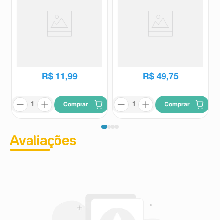
Preservativo Prudence Cores e
Preservativo Olla Sensitive 16
Sabores Mix 8 Unidades
Unidades
Prudence
Olla
R$
15
,
19
R$
11
,
99
R$
49
,
75
Comprar
Comprar
Avaliações