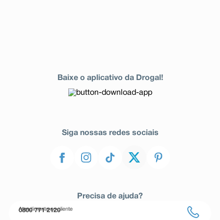
Baixe o aplicativo da Drogal!
Siga nossas redes sociais
Precisa de ajuda?
Atendimento ao cliente
0800 771 2120