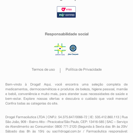
Responsabilidade social
Termos de uso
Política de Privacidade
Bem-vindo à Drogal! Aqui, você encontra uma seleção completa de
medicamentos
,
dermocosméticos e produtos de beleza
,
higiene pessoal
,
mamãe
e bebê
,
conveniência
e muito mais, para atender suas necessidades de saúde e
bem-estar. Explore nossas ofertas e descubra o cuidado que você merece!
Confira todas as categorias do site.
Drogal Farmacêutica LTDA | CNPJ: 54.375.647/0066-72 | IE: 535.412.860.113 | Rua
São João, 909 - Bairro Alto - Piracicaba/São Paulo, CEP: 13416-585 | SAC – Serviço
de Atendimento ao Consumidor: 0800 771 2120 (Segunda à Sexta das 8h às 20h/
Sábado das 8h às 15h) ou
sac@drogal.com.br
/ Farmacêutica responsável: