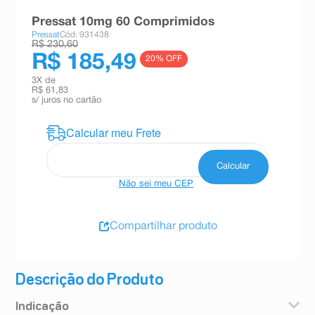
8
º
absorvente
Pressat 10mg 60 Comprimidos
Pressat
Cód: 931438
9
º
teste gravidez
R$ 230,60
R$ 185,49
20
% OFF
10
º
esmalte
3
X de
R$ 61,83
s/ juros no cartão
Não sei meu CEP
Compartilhar produto
Descrição do Produto
Indicação