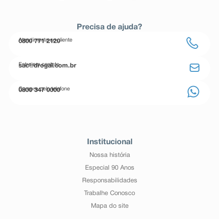
Precisa de ajuda?
Atendimento ao cliente
0800 771 2120
Entre em contato
sac@drogal.com.br
Compre pelo telefone
0800 347 0000
Institucional
Nossa história
Especial 90 Anos
Responsabilidades
Trabalhe Conosco
Mapa do site