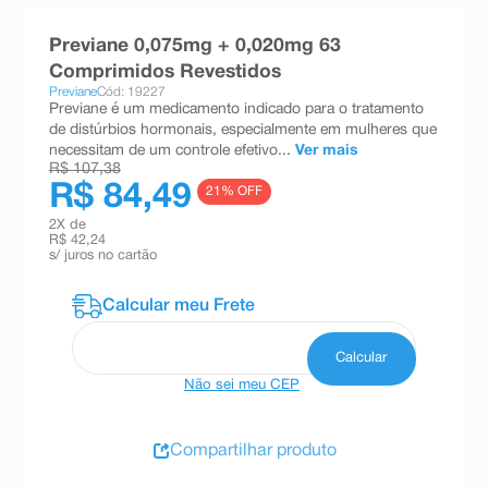
8
º
teste gravidez
Previane 0,075mg + 0,020mg 63
9
º
esmalte
Comprimidos Revestidos
Previane
Cód: 19227
10
º
absorvente
Previane é um medicamento indicado para o tratamento
de distúrbios hormonais, especialmente em mulheres que
necessitam de um controle efetivo...
Ver mais
R$ 107,38
R$ 84,49
21
% OFF
2
X de
R$ 42,24
s/ juros no cartão
Não sei meu CEP
Compartilhar produto