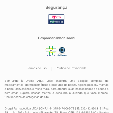
Segurança
Responsabilidade social
Termos de uso
Política de Privacidade
Bem-vindo à Drogal! Aqui, você encontra uma seleção completa de
medicamentos
,
dermocosméticos e produtos de beleza
,
higiene pessoal
,
mamãe
e bebê
,
conveniência
e muito mais, para atender suas necessidades de saúde e
bem-estar. Explore nossas ofertas e descubra o cuidado que você merece!
Confira todas as categorias do site.
Drogal Farmacêutica LTDA | CNPJ: 54.375.647/0066-72 | IE: 535.412.860.113 | Rua
São João, 909 - Bairro Alto - Piracicaba/São Paulo, CEP: 13416-585 | SAC – Serviço