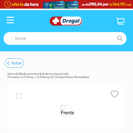
Buscar
TERMOS MAIS BUSCADOS
Voltar
1
º
fralda
Medicamentos
Anticoncepcional
2
º
pampers confort sec max
Previane 0,075mg + 0,020mg 63 Comprimidos Revestidos
3
º
dipirona
4
º
lenço umedecido
5
º
tadalafila
6
º
minoxidil
7
º
desodorante